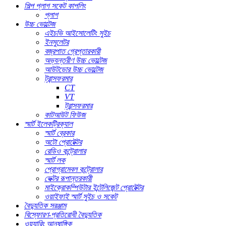
শিল্প প্লাগ সকেট কাপলিং
প্লাগ
উচ্চ ভোল্টেজ
এইচভি আইসোলেটিং সুইচ
ইনসুলেটর
বজ্রপাত গ্রেপ্তারকারী
অভ্যন্তরীণ উচ্চ ভোল্টেজ
আউটডোর উচ্চ ভোল্টেজ
ট্রান্সফরমার
CT
VT
ট্রান্সফরমার
কাটআউট ফিউজ
স্মার্ট ইলেকট্রিক্যাল
স্মার্ট ব্রেকার
অটো প্রোটেক্টর
রেডিও কন্ট্রোলার
স্মার্ট লক
প্রোগ্রামেবল কন্ট্রোলার
ভেক্টর রূপান্তরকারী
মাইক্রোকম্পিউটার ইন্টেলিজেন্ট প্রোটেক্টর
ওয়াইফাই স্মার্ট সুইচ ও সকেট
বৈদ্যুতিক সরঞ্জাম
বিস্ফোরণ-প্রতিরোধী বৈদ্যুতিক
ওয়্যারিং আনুষাঙ্গিক