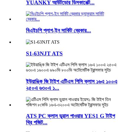
YUANKY আউটডোর ডিসকানেক্ট...
বিএইচপি প্লাগ-ইন সার্কিট ব্রেকার...
S1-63NJT ATS
ইউয়াঙ্কি জি টাইপ এটিএস পিসি ক্লাস ১৬এ ১০০এ
২৫০এ ৬৩০এ ১...
ATS PC ক্লাস ডুয়াল পাওয়ার YES1 G টাইপ
থ্রি পজিট...