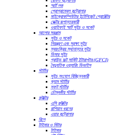
রেডিও কন্ট্রোলার
স্মার্ট লক
প্রোগ্রামেবল কন্ট্রোলার
মাইক্রোকম্পিউটার ইন্টেলিজেন্ট প্রোটেক্টর
ভেক্টর রূপান্তরকারী
ওয়াইফাই স্মার্ট সুইচ ও সকেট
আলোর সরঞ্জাম
সুইচ ও সকেট
নিয়ন্ত্রণ এবং সুরক্ষা সুইচ
স্বয়ংক্রিয় স্থানান্তর সুইচ
ডিমার সুইচ
গ্রাউন্ড ফল্ট সার্কিট ইন্টারাপ্টার (GFCI)
বৈদ্যুতিক ওয়্যারিং ডিভাইস
স্টার্টার
সুইচ সংযোগ বিচ্ছিন্নকারী
ক্যাম স্টার্টার
সফট স্টার্টার
চৌম্বকীয় স্টার্টার
কন্টাক্টর
এসি কন্টাক্টর
রাশিয়ান ধরনের
এয়ার কন্ট্রোলার
রিলে
টাইমার ও মিটার
টাইমার