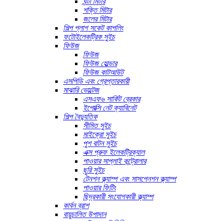
ঘন্টা মিটার
শক্তি মিটার
জলের মিটার
শিল্প প্লাগ সকেট কাপলিং
ফটোইলেকট্রিক সুইচ
ফিউজ
ফিউজ
ফিউজ হোল্ডার
ফিউজ কাটআউট
এসপিডি এবং গ্রেপ্তারকারী
মাঝারি ভোল্টেজ
এসএফ৬ সার্কিট ব্রেকার
ইপোক্সি নেট ক্যাবিনেট
শিল্প বৈদ্যুতিক
সীমিত সুইচ
মাইক্রো সুইচ
পুশ বাটন সুইচ
এক্স প্রুফ ইলেকট্রিক্যাল
পাওয়ার সাপ্লাই কন্ট্রোলার
ছুরি সুইচ
টেনশন ক্ল্যাম্প এবং সাসপেনশন ক্ল্যাম্প
পাওয়ার ফিটিং
ছিদ্রকারী সংযোগকারী ক্ল্যাম্প
কার্বন ব্রাশ
বায়ুচালিত উপাদান