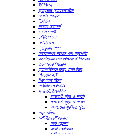
ইউপিএস
ভ্যাকুয়াম অ্যাকসেসরিজ
লেজার সরঞ্জাম
টার্মিনাল
দরজার অ্যালার্ম
ওয়াল প্লেট
চার্জিং পাইল
লোহার হুপ
ভ্যাকুয়াম পাম্প
ইনস্টলেশন সরঞ্জাম এবং যন্ত্রপাতি
থার্মোস্ট্যাট এবং তাপমাত্রা নিয়ন্ত্রক
তরল স্তর নিয়ন্ত্রক
ক্যাপাসিটরের জন্য ধাতব ফিল্ম
জিএফসিআই
প্রিপেইড মিটার
ভোল্টেজ প্রোটেক্টর
জলরোধী বৈদ্যুতিক
জলরোধী সুইচ ও সকেট
জলরোধী সুইচ ও সকেট
আবহাওয়া-সুরক্ষিত সুইচ
নতুন শক্তি
স্মার্ট ইলেকট্রিক্যাল
স্মার্ট ব্রেকার
অটো প্রোটেক্টর