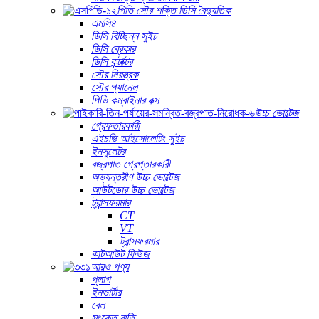
পিভি সৌর শক্তি ডিসি বৈদ্যুতিক
এমসি৪
ডিসি বিচ্ছিন্ন সুইচ
ডিসি ব্রেকার
ডিসি কন্টাক্টর
সৌর নিয়ন্ত্রক
সৌর প্যানেল
পিভি কম্বাইনার বক্স
উচ্চ ভোল্টেজ
গ্রেফতারকারী
এইচভি আইসোলেটিং সুইচ
ইনসুলেটর
বজ্রপাত গ্রেপ্তারকারী
অভ্যন্তরীণ উচ্চ ভোল্টেজ
আউটডোর উচ্চ ভোল্টেজ
ট্রান্সফরমার
CT
VT
ট্রান্সফরমার
কাটআউট ফিউজ
আরও পণ্য
প্লাগ
ইনভার্টার
বেল
সংকেত বাতি