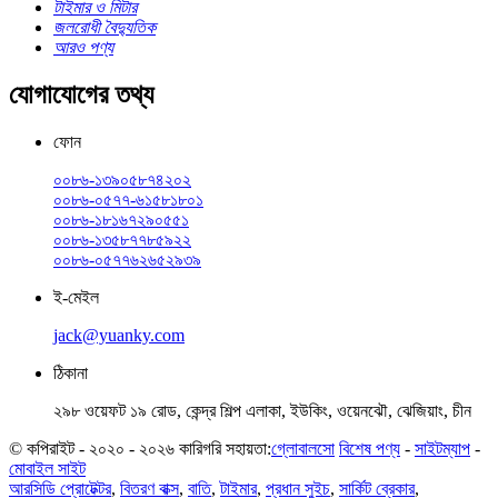
টাইমার ও মিটার
জলরোধী বৈদ্যুতিক
আরও পণ্য
যোগাযোগের তথ্য
ফোন
০০৮৬-১৩৯০৫৮৭৪২০২
০০৮৬-০৫৭৭-৬১৫৮১৮০১
০০৮৬-১৮১৬৭২৯০৫৫১
০০৮৬-১৩৫৮৭৭৮৫৯২২
০০৮৬-০৫৭৭৬২৬৫২৯৩৯
ই-মেইল
jack@yuanky.com
ঠিকানা
২৯৮ ওয়েফট ১৯ রোড, কেন্দ্র শিল্প এলাকা, ইউকিং, ওয়েনঝৌ, ঝেজিয়াং, চীন
© কপিরাইট - ২০২০ - ২০২৬ কারিগরি সহায়তা:
গ্লোবালসো
বিশেষ পণ্য
-
সাইটম্যাপ
-
মোবাইল সাইট
আরসিডি প্রোটেক্টর
,
বিতরণ বাক্স
,
বাতি
,
টাইমার
,
প্রধান সুইচ
,
সার্কিট ব্রেকার
,