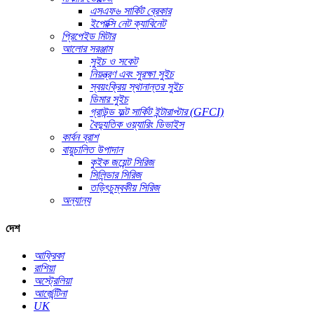
এসএফ৬ সার্কিট ব্রেকার
ইপোক্সি নেট ক্যাবিনেট
প্রিপেইড মিটার
আলোর সরঞ্জাম
সুইচ ও সকেট
নিয়ন্ত্রণ এবং সুরক্ষা সুইচ
স্বয়ংক্রিয় স্থানান্তর সুইচ
ডিমার সুইচ
গ্রাউন্ড ফল্ট সার্কিট ইন্টারাপ্টার (GFCI)
বৈদ্যুতিক ওয়্যারিং ডিভাইস
কার্বন ব্রাশ
বায়ুচালিত উপাদান
কুইক জয়েন্ট সিরিজ
সিলিন্ডার সিরিজ
তড়িৎচুম্বকীয় সিরিজ
অন্যান্য
দেশ
আফ্রিকা
রাশিয়া
অস্ট্রেলিয়া
আর্জেন্টিনা
UK