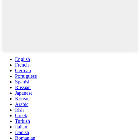
English
French
German
Portuguese
Spanish
Russian
Japanese
Korean
Arabic
Irish
Greek
Turkish
Italian
Danish
Romanian