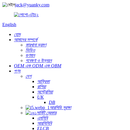
jack@yuanky.com
English
হোম
আমাদের সম্পর্কে
কারখানা ভ্রমণ
ভিডিও
গুণমান
গবেষণা ও উন্নয়ন
OEM এবং ODM এবং OBM
পণ্য
দেশ
আফ্রিকা
রাশিয়া
অস্ট্রেলিয়া
UK
DB
আরসিডি সুরক্ষা
সার্কিট ব্রেকার
এমসিবি
আরসিসিবি
ELCB