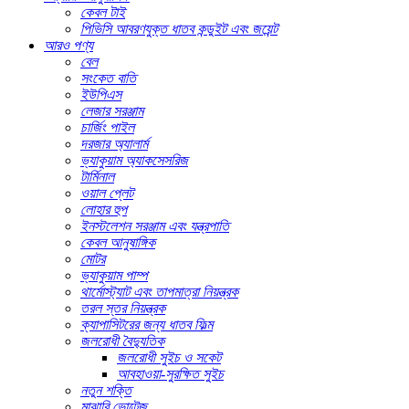
কেবল টাই
পিভিসি আবরণযুক্ত ধাতব কন্ডুইট এবং জয়েন্ট
আরও পণ্য
বেল
সংকেত বাতি
ইউপিএস
লেজার সরঞ্জাম
চার্জিং পাইল
দরজার অ্যালার্ম
ভ্যাকুয়াম অ্যাকসেসরিজ
টার্মিনাল
ওয়াল প্লেট
লোহার হুপ
ইনস্টলেশন সরঞ্জাম এবং যন্ত্রপাতি
কেবল আনুষাঙ্গিক
মোটর
ভ্যাকুয়াম পাম্প
থার্মোস্ট্যাট এবং তাপমাত্রা নিয়ন্ত্রক
তরল স্তর নিয়ন্ত্রক
ক্যাপাসিটরের জন্য ধাতব ফিল্ম
জলরোধী বৈদ্যুতিক
জলরোধী সুইচ ও সকেট
আবহাওয়া-সুরক্ষিত সুইচ
নতুন শক্তি
মাঝারি ভোল্টেজ