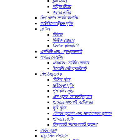
ঘন্টা মিটার
শক্তি মিটার
জলের মিটার
শিল্প প্লাগ সকেট কাপলিং
ফটোইলেকট্রিক সুইচ
ফিউজ
ফিউজ
ফিউজ হোল্ডার
ফিউজ কাটআউট
এসপিডি এবং গ্রেপ্তারকারী
মাঝারি ভোল্টেজ
এসএফ৬ সার্কিট ব্রেকার
ইপোক্সি নেট ক্যাবিনেট
শিল্প বৈদ্যুতিক
সীমিত সুইচ
মাইক্রো সুইচ
পুশ বাটন সুইচ
এক্স প্রুফ ইলেকট্রিক্যাল
পাওয়ার সাপ্লাই কন্ট্রোলার
ছুরি সুইচ
টেনশন ক্ল্যাম্প এবং সাসপেনশন ক্ল্যাম্প
পাওয়ার ফিটিং
ছিদ্রকারী সংযোগকারী ক্ল্যাম্প
কার্বন ব্রাশ
বায়ুচালিত উপাদান