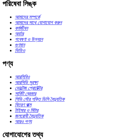
পরিষেবা লিঙ্ক
আমাদের সম্পর্কে
আমাদের সাথে যোগাযোগ করুন
কর্মজীবন
অর্ডার
গবেষণা ও উন্নয়ন
গুণমান
ভিডিও
পণ্য
আরসিবিও
আরসিডি সুরক্ষা
ভোল্টেজ প্রোটেক্টর
সার্কিট ব্রেকার
পিভি সৌর শক্তি ডিসি বৈদ্যুতিক
বিতরণ বাক্স
টাইমার ও মিটার
জলরোধী বৈদ্যুতিক
আরও পণ্য
যোগাযোগের তথ্য