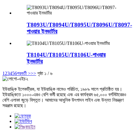
T8093U/T8094U/T8095U/T8096U/T8097-
পাওয়ার ইনভার্টার
T8104U/T8105U/T8106U-পাওয়ার
ইনভার্টার
1
2
3
4
5
6
পরবর্তী >
>>
পৃষ্ঠা ১ / ৬
ইউয়াঙ্কি ইলেকট্রিক, যা ইউয়াঙ্কি নামেও পরিচিত, ১৯৮৯ সালে প্রতিষ্ঠিত হয়।
ইউয়াঙ্কিতে ১০০০-এরও বেশি কর্মী রয়েছে এবং এর কার্যক্রম ৬৫,০০০ বর্গমিটারেরও
বেশি এলাকা জুড়ে বিস্তৃত। আমাদের আধুনিক উৎপাদন লাইন এবং উন্নত নিয়ন্ত্রণ
সরঞ্জাম রয়েছে।