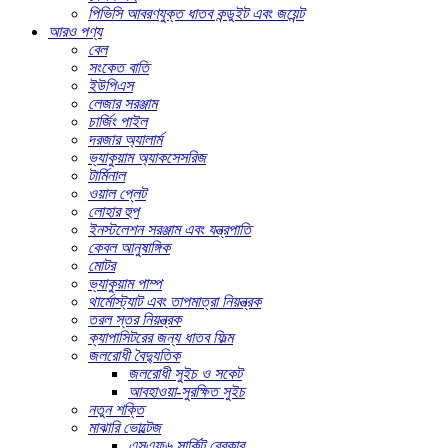
পিভিসি আবরণযুক্ত ধাতব কন্ডুইট এবং জয়েন্ট
আরও পণ্য
বেল
সংকেত বাতি
ইউপিএস
লেজার সরঞ্জাম
চার্জিং পাইল
দরজার অ্যালার্ম
ভ্যাকুয়াম অ্যাকসেসরিজ
টার্মিনাল
ওয়াল প্লেট
লোহার হুপ
ইনস্টলেশন সরঞ্জাম এবং যন্ত্রপাতি
কেবল আনুষাঙ্গিক
মোটর
ভ্যাকুয়াম পাম্প
থার্মোস্ট্যাট এবং তাপমাত্রা নিয়ন্ত্রক
তরল স্তর নিয়ন্ত্রক
ক্যাপাসিটরের জন্য ধাতব ফিল্ম
জলরোধী বৈদ্যুতিক
জলরোধী সুইচ ও সকেট
আবহাওয়া-সুরক্ষিত সুইচ
নতুন শক্তি
মাঝারি ভোল্টেজ
এসএফ৬ সার্কিট ব্রেকার