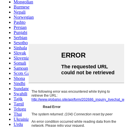
Mongolian
Burmese
Nepali
Norwegian
Pashto
Persian
Punjabi
Serbian
Sesotho
Sinhala
Slovak
Slovenian
Somali
Samoan
Scots Gaelic
Shona
Sindhi
Sundanese
Swahili
Tajik
Tamil
Telugu
Thai
Ukrainian
Urdu