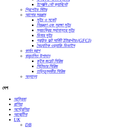
ইপোক্সি নেট ক্যাবিনেট
প্রিপেইড মিটার
আলোর সরঞ্জাম
সুইচ ও সকেট
নিয়ন্ত্রণ এবং সুরক্ষা সুইচ
স্বয়ংক্রিয় স্থানান্তর সুইচ
ডিমার সুইচ
গ্রাউন্ড ফল্ট সার্কিট ইন্টারাপ্টার (GFCI)
বৈদ্যুতিক ওয়্যারিং ডিভাইস
কার্বন ব্রাশ
বায়ুচালিত উপাদান
কুইক জয়েন্ট সিরিজ
সিলিন্ডার সিরিজ
তড়িৎচুম্বকীয় সিরিজ
অন্যান্য
দেশ
আফ্রিকা
রাশিয়া
অস্ট্রেলিয়া
আর্জেন্টিনা
UK
DB