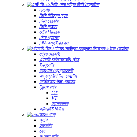
পিভি সৌর শক্তি ডিসি বৈদ্যুতিক
এমসি৪
ডিসি বিচ্ছিন্ন সুইচ
ডিসি ব্রেকার
ডিসি কন্টাক্টর
সৌর নিয়ন্ত্রক
সৌর প্যানেল
পিভি কম্বাইনার বক্স
উচ্চ ভোল্টেজ
গ্রেফতারকারী
এইচভি আইসোলেটিং সুইচ
ইনসুলেটর
বজ্রপাত গ্রেপ্তারকারী
অভ্যন্তরীণ উচ্চ ভোল্টেজ
আউটডোর উচ্চ ভোল্টেজ
ট্রান্সফরমার
CT
VT
ট্রান্সফরমার
কাটআউট ফিউজ
আরও পণ্য
প্লাগ
ইনভার্টার
বেল
সংকেত বাতি