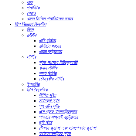
ধাতু
প্লাস্টিক
ঘেরাও
ধাতব ভিত্তি প্লাস্টিকের কভার
শিল্প নিয়ন্ত্রণ ডিভাইস
রিলে
কন্টাক্টর
এসি কন্টাক্টর
রাশিয়ান ধরনের
এয়ার কন্ট্রোলার
স্টার্টার
সুইচ সংযোগ বিচ্ছিন্নকারী
ক্যাম স্টার্টার
সফট স্টার্টার
চৌম্বকীয় স্টার্টার
ইনভার্টার
শিল্প বৈদ্যুতিক
সীমিত সুইচ
মাইক্রো সুইচ
পুশ বাটন সুইচ
এক্স প্রুফ ইলেকট্রিক্যাল
পাওয়ার সাপ্লাই কন্ট্রোলার
ছুরি সুইচ
টেনশন ক্ল্যাম্প এবং সাসপেনশন ক্ল্যাম্প
ফটোইলেকট্রিক সুইচ