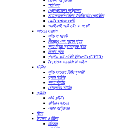
রেডিও কন্ট্রোলার
স্মার্ট লক
প্রোগ্রামেবল কন্ট্রোলার
মাইক্রোকম্পিউটার ইন্টেলিজেন্ট প্রোটেক্টর
ভেক্টর রূপান্তরকারী
ওয়াইফাই স্মার্ট সুইচ ও সকেট
আলোর সরঞ্জাম
সুইচ ও সকেট
নিয়ন্ত্রণ এবং সুরক্ষা সুইচ
স্বয়ংক্রিয় স্থানান্তর সুইচ
ডিমার সুইচ
গ্রাউন্ড ফল্ট সার্কিট ইন্টারাপ্টার (GFCI)
বৈদ্যুতিক ওয়্যারিং ডিভাইস
স্টার্টার
সুইচ সংযোগ বিচ্ছিন্নকারী
ক্যাম স্টার্টার
সফট স্টার্টার
চৌম্বকীয় স্টার্টার
কন্টাক্টর
এসি কন্টাক্টর
রাশিয়ান ধরনের
এয়ার কন্ট্রোলার
রিলে
টাইমার ও মিটার
টাইমার