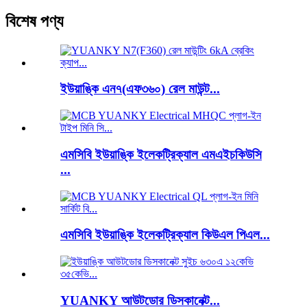
বিশেষ পণ্য
ইউয়াঙ্কি এন৭(এফ৩৬০) রেল মাউন্ট...
এমসিবি ইউয়াঙ্কি ইলেকট্রিক্যাল এমএইচকিউসি
...
এমসিবি ইউয়াঙ্কি ইলেকট্রিক্যাল কিউএল পিএল...
YUANKY আউটডোর ডিসকানেক্ট...