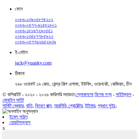
ফোন
০০৮৬-১৩৯০৫৮৭৪২০২
০০৮৬-০৫৭৭-৬১৫৮১৮০১
০০৮৬-১৮১৬৭২৯০৫৫১
০০৮৬-১৩৫৮৭৭৮৫৯২২
০০৮৬-০৫৭৭৬২৬৫২৯৩৯
ই-মেইল
jack@yuanky.com
ঠিকানা
২৯৮ ওয়েফট ১৯ রোড, কেন্দ্র শিল্প এলাকা, ইউকিং, ওয়েনঝৌ, ঝেজিয়াং, চীন
© কপিরাইট - ২০২০ - ২০২৬ কারিগরি সহায়তা:
গ্লোবালসো
বিশেষ পণ্য
-
সাইটম্যাপ
-
মোবাইল সাইট
সার্কিট ব্রেকার
,
বাতি
,
বিতরণ বাক্স
,
আরসিডি প্রোটেক্টর
,
টাইমার
,
প্রধান সুইচ
,
ইমেল পাঠান
হোয়াটসঅ্যাপ
x