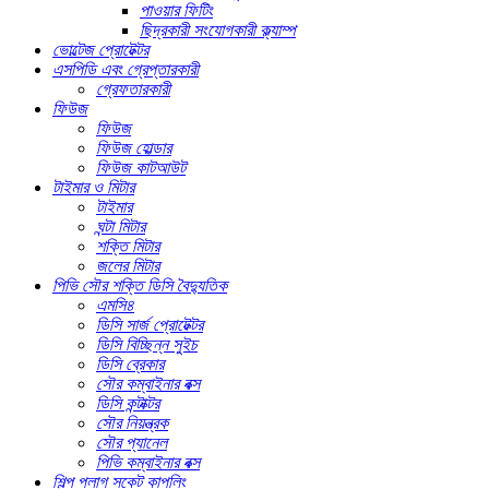
পাওয়ার ফিটিং
ছিদ্রকারী সংযোগকারী ক্ল্যাম্প
ভোল্টেজ প্রোটেক্টর
এসপিডি এবং গ্রেপ্তারকারী
গ্রেফতারকারী
ফিউজ
ফিউজ
ফিউজ হোল্ডার
ফিউজ কাটআউট
টাইমার ও মিটার
টাইমার
ঘন্টা মিটার
শক্তি মিটার
জলের মিটার
পিভি সৌর শক্তি ডিসি বৈদ্যুতিক
এমসি৪
ডিসি সার্জ প্রোটেক্টর
ডিসি বিচ্ছিন্ন সুইচ
ডিসি ব্রেকার
সৌর কম্বাইনার বক্স
ডিসি কন্টাক্টর
সৌর নিয়ন্ত্রক
সৌর প্যানেল
পিভি কম্বাইনার বক্স
শিল্প প্লাগ সকেট কাপলিং