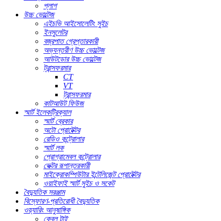
প্লাগ
উচ্চ ভোল্টেজ
এইচভি আইসোলেটিং সুইচ
ইনসুলেটর
বজ্রপাত গ্রেপ্তারকারী
অভ্যন্তরীণ উচ্চ ভোল্টেজ
আউটডোর উচ্চ ভোল্টেজ
ট্রান্সফরমার
CT
VT
ট্রান্সফরমার
কাটআউট ফিউজ
স্মার্ট ইলেকট্রিক্যাল
স্মার্ট ব্রেকার
অটো প্রোটেক্টর
রেডিও কন্ট্রোলার
স্মার্ট লক
প্রোগ্রামেবল কন্ট্রোলার
ভেক্টর রূপান্তরকারী
মাইক্রোকম্পিউটার ইন্টেলিজেন্ট প্রোটেক্টর
ওয়াইফাই স্মার্ট সুইচ ও সকেট
বৈদ্যুতিক সরঞ্জাম
বিস্ফোরণ-প্রতিরোধী বৈদ্যুতিক
ওয়্যারিং আনুষাঙ্গিক
কেবল টাই