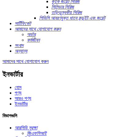
কুইক জয়েন্ট সিরিজ
সিলিন্ডার সিরিজ
তড়িৎচুম্বকীয় সিরিজ
পিভিসি আবরণযুক্ত ধাতব কন্ডুইট এবং জয়েন্ট
সার্টিফিকেট
আমাদের সাথে যোগাযোগ করুন
অর্ডার
কর্মজীবন
সংবাদ
অন্যান্য
আমাদের সাথে যোগাযোগ করুন
ইনভার্টার
হোম
পণ্য
আরও পণ্য
ইনভার্টার
বিভাগগুলি
আরসিডি সুরক্ষা
জিএফসিআই