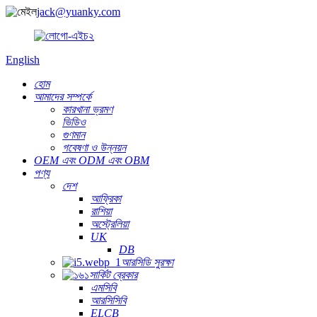
jack@yuanky.com
English
হোম
আমাদের সম্পর্কে
কারখানা ভ্রমণ
ভিডিও
গুণমান
গবেষণা ও উন্নয়ন
OEM এবং ODM এবং OBM
পণ্য
দেশ
আফ্রিকা
রাশিয়া
অস্ট্রেলিয়া
UK
DB
আরসিডি সুরক্ষা
সার্কিট ব্রেকার
এমসিবি
আরসিসিবি
ELCB