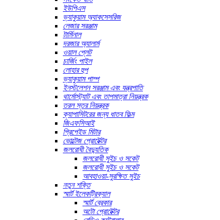
ইউপিএস
ভ্যাকুয়াম অ্যাকসেসরিজ
লেজার সরঞ্জাম
টার্মিনাল
দরজার অ্যালার্ম
ওয়াল প্লেট
চার্জিং পাইল
লোহার হুপ
ভ্যাকুয়াম পাম্প
ইনস্টলেশন সরঞ্জাম এবং যন্ত্রপাতি
থার্মোস্ট্যাট এবং তাপমাত্রা নিয়ন্ত্রক
তরল স্তর নিয়ন্ত্রক
ক্যাপাসিটরের জন্য ধাতব ফিল্ম
জিএফসিআই
প্রিপেইড মিটার
ভোল্টেজ প্রোটেক্টর
জলরোধী বৈদ্যুতিক
জলরোধী সুইচ ও সকেট
জলরোধী সুইচ ও সকেট
আবহাওয়া-সুরক্ষিত সুইচ
নতুন শক্তি
স্মার্ট ইলেকট্রিক্যাল
স্মার্ট ব্রেকার
অটো প্রোটেক্টর