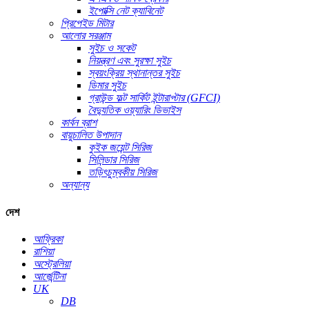
ইপোক্সি নেট ক্যাবিনেট
প্রিপেইড মিটার
আলোর সরঞ্জাম
সুইচ ও সকেট
নিয়ন্ত্রণ এবং সুরক্ষা সুইচ
স্বয়ংক্রিয় স্থানান্তর সুইচ
ডিমার সুইচ
গ্রাউন্ড ফল্ট সার্কিট ইন্টারাপ্টার (GFCI)
বৈদ্যুতিক ওয়্যারিং ডিভাইস
কার্বন ব্রাশ
বায়ুচালিত উপাদান
কুইক জয়েন্ট সিরিজ
সিলিন্ডার সিরিজ
তড়িৎচুম্বকীয় সিরিজ
অন্যান্য
দেশ
আফ্রিকা
রাশিয়া
অস্ট্রেলিয়া
আর্জেন্টিনা
UK
DB