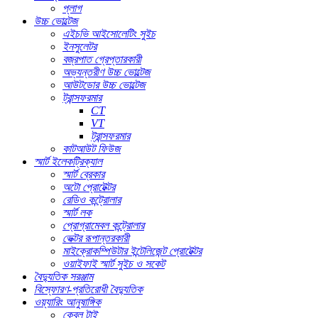
প্লাগ
উচ্চ ভোল্টেজ
এইচভি আইসোলেটিং সুইচ
ইনসুলেটর
বজ্রপাত গ্রেপ্তারকারী
অভ্যন্তরীণ উচ্চ ভোল্টেজ
আউটডোর উচ্চ ভোল্টেজ
ট্রান্সফরমার
CT
VT
ট্রান্সফরমার
কাটআউট ফিউজ
স্মার্ট ইলেকট্রিক্যাল
স্মার্ট ব্রেকার
অটো প্রোটেক্টর
রেডিও কন্ট্রোলার
স্মার্ট লক
প্রোগ্রামেবল কন্ট্রোলার
ভেক্টর রূপান্তরকারী
মাইক্রোকম্পিউটার ইন্টেলিজেন্ট প্রোটেক্টর
ওয়াইফাই স্মার্ট সুইচ ও সকেট
বৈদ্যুতিক সরঞ্জাম
বিস্ফোরণ-প্রতিরোধী বৈদ্যুতিক
ওয়্যারিং আনুষাঙ্গিক
কেবল টাই