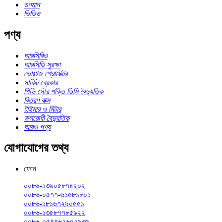
গুণমান
ভিডিও
পণ্য
আরসিবিও
আরসিডি সুরক্ষা
ভোল্টেজ প্রোটেক্টর
সার্কিট ব্রেকার
পিভি সৌর শক্তি ডিসি বৈদ্যুতিক
বিতরণ বাক্স
টাইমার ও মিটার
জলরোধী বৈদ্যুতিক
আরও পণ্য
যোগাযোগের তথ্য
ফোন
০০৮৬-১৩৯০৫৮৭৪২০২
০০৮৬-০৫৭৭-৬১৫৮১৮০১
০০৮৬-১৮১৬৭২৯০৫৫১
০০৮৬-১৩৫৮৭৭৮৫৯২২
০০৮৬-০৫৭৭৬২৬৫২৯৩৯