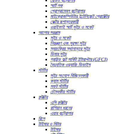
রেডিও কন্ট্রোলার
স্মার্ট লক
প্রোগ্রামেবল কন্ট্রোলার
মাইক্রোকম্পিউটার ইন্টেলিজেন্ট প্রোটেক্টর
ভেক্টর রূপান্তরকারী
ওয়াইফাই স্মার্ট সুইচ ও সকেট
আলোর সরঞ্জাম
সুইচ ও সকেট
নিয়ন্ত্রণ এবং সুরক্ষা সুইচ
স্বয়ংক্রিয় স্থানান্তর সুইচ
ডিমার সুইচ
গ্রাউন্ড ফল্ট সার্কিট ইন্টারাপ্টার (GFCI)
বৈদ্যুতিক ওয়্যারিং ডিভাইস
স্টার্টার
সুইচ সংযোগ বিচ্ছিন্নকারী
ক্যাম স্টার্টার
সফট স্টার্টার
চৌম্বকীয় স্টার্টার
কন্টাক্টর
এসি কন্টাক্টর
রাশিয়ান ধরনের
এয়ার কন্ট্রোলার
রিলে
টাইমার ও মিটার
টাইমার