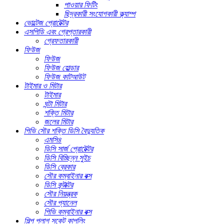
পাওয়ার ফিটিং
ছিদ্রকারী সংযোগকারী ক্ল্যাম্প
ভোল্টেজ প্রোটেক্টর
এসপিডি এবং গ্রেপ্তারকারী
গ্রেফতারকারী
ফিউজ
ফিউজ
ফিউজ হোল্ডার
ফিউজ কাটআউট
টাইমার ও মিটার
টাইমার
ঘন্টা মিটার
শক্তি মিটার
জলের মিটার
পিভি সৌর শক্তি ডিসি বৈদ্যুতিক
এমসি৪
ডিসি সার্জ প্রোটেক্টর
ডিসি বিচ্ছিন্ন সুইচ
ডিসি ব্রেকার
সৌর কম্বাইনার বক্স
ডিসি কন্টাক্টর
সৌর নিয়ন্ত্রক
সৌর প্যানেল
পিভি কম্বাইনার বক্স
শিল্প প্লাগ সকেট কাপলিং