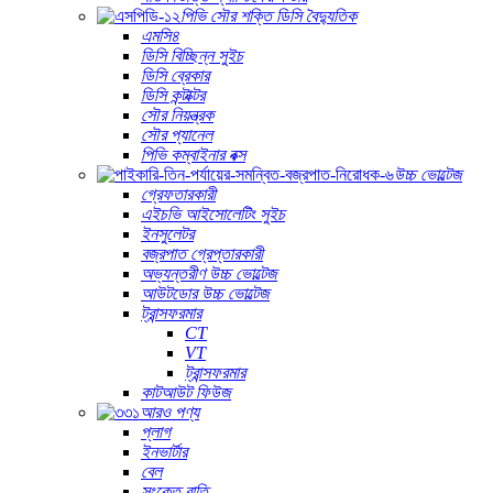
পিভি সৌর শক্তি ডিসি বৈদ্যুতিক
এমসি৪
ডিসি বিচ্ছিন্ন সুইচ
ডিসি ব্রেকার
ডিসি কন্টাক্টর
সৌর নিয়ন্ত্রক
সৌর প্যানেল
পিভি কম্বাইনার বক্স
উচ্চ ভোল্টেজ
গ্রেফতারকারী
এইচভি আইসোলেটিং সুইচ
ইনসুলেটর
বজ্রপাত গ্রেপ্তারকারী
অভ্যন্তরীণ উচ্চ ভোল্টেজ
আউটডোর উচ্চ ভোল্টেজ
ট্রান্সফরমার
CT
VT
ট্রান্সফরমার
কাটআউট ফিউজ
আরও পণ্য
প্লাগ
ইনভার্টার
বেল
সংকেত বাতি