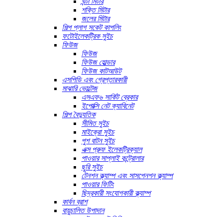
ঘন্টা মিটার
শক্তি মিটার
জলের মিটার
শিল্প প্লাগ সকেট কাপলিং
ফটোইলেকট্রিক সুইচ
ফিউজ
ফিউজ
ফিউজ হোল্ডার
ফিউজ কাটআউট
এসপিডি এবং গ্রেপ্তারকারী
মাঝারি ভোল্টেজ
এসএফ৬ সার্কিট ব্রেকার
ইপোক্সি নেট ক্যাবিনেট
শিল্প বৈদ্যুতিক
সীমিত সুইচ
মাইক্রো সুইচ
পুশ বাটন সুইচ
এক্স প্রুফ ইলেকট্রিক্যাল
পাওয়ার সাপ্লাই কন্ট্রোলার
ছুরি সুইচ
টেনশন ক্ল্যাম্প এবং সাসপেনশন ক্ল্যাম্প
পাওয়ার ফিটিং
ছিদ্রকারী সংযোগকারী ক্ল্যাম্প
কার্বন ব্রাশ
বায়ুচালিত উপাদান