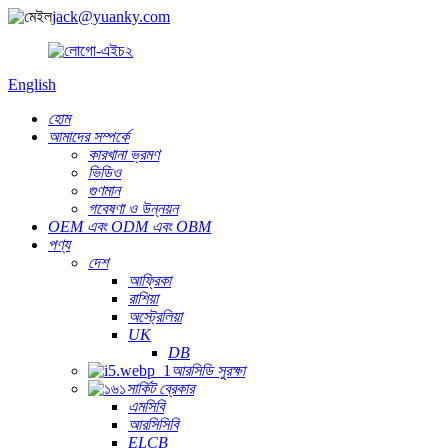
jack@yuanky.com
English
হোম
আমাদের সম্পর্কে
কারখানা ভ্রমণ
ভিডিও
গুণমান
গবেষণা ও উন্নয়ন
OEM এবং ODM এবং OBM
পণ্য
দেশ
আফ্রিকা
রাশিয়া
অস্ট্রেলিয়া
UK
DB
আরসিডি সুরক্ষা
সার্কিট ব্রেকার
এমসিবি
আরসিসিবি
ELCB