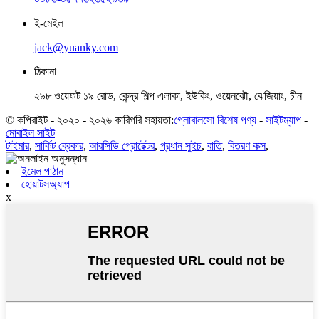
ই-মেইল
jack@yuanky.com
ঠিকানা
২৯৮ ওয়েফট ১৯ রোড, কেন্দ্র শিল্প এলাকা, ইউকিং, ওয়েনঝৌ, ঝেজিয়াং, চীন
© কপিরাইট - ২০২০ - ২০২৬ কারিগরি সহায়তা:
গ্লোবালসো
বিশেষ পণ্য
-
সাইটম্যাপ
-
মোবাইল সাইট
টাইমার
,
সার্কিট ব্রেকার
,
আরসিডি প্রোটেক্টর
,
প্রধান সুইচ
,
বাতি
,
বিতরণ বাক্স
,
ইমেল পাঠান
হোয়াটসঅ্যাপ
x