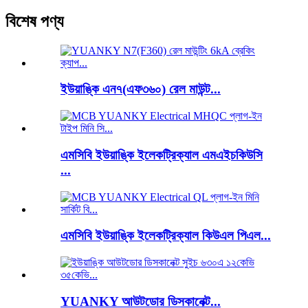
বিশেষ পণ্য
ইউয়াঙ্কি এন৭(এফ৩৬০) রেল মাউন্ট...
এমসিবি ইউয়াঙ্কি ইলেকট্রিক্যাল এমএইচকিউসি
...
এমসিবি ইউয়াঙ্কি ইলেকট্রিক্যাল কিউএল পিএল...
YUANKY আউটডোর ডিসকানেক্ট...