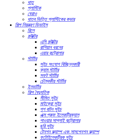
ধাতু
প্লাস্টিক
ঘেরাও
ধাতব ভিত্তি প্লাস্টিকের কভার
শিল্প নিয়ন্ত্রণ ডিভাইস
রিলে
কন্টাক্টর
এসি কন্টাক্টর
রাশিয়ান ধরনের
এয়ার কন্ট্রোলার
স্টার্টার
সুইচ সংযোগ বিচ্ছিন্নকারী
ক্যাম স্টার্টার
সফট স্টার্টার
চৌম্বকীয় স্টার্টার
ইনভার্টার
শিল্প বৈদ্যুতিক
সীমিত সুইচ
মাইক্রো সুইচ
পুশ বাটন সুইচ
এক্স প্রুফ ইলেকট্রিক্যাল
পাওয়ার সাপ্লাই কন্ট্রোলার
ছুরি সুইচ
টেনশন ক্ল্যাম্প এবং সাসপেনশন ক্ল্যাম্প
ফটোইলেকট্রিক সুইচ