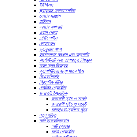
ইউপিএস
ভ্যাকুয়াম অ্যাকসেসরিজ
লেজার সরঞ্জাম
টার্মিনাল
দরজার অ্যালার্ম
ওয়াল প্লেট
চার্জিং পাইল
লোহার হুপ
ভ্যাকুয়াম পাম্প
ইনস্টলেশন সরঞ্জাম এবং যন্ত্রপাতি
থার্মোস্ট্যাট এবং তাপমাত্রা নিয়ন্ত্রক
তরল স্তর নিয়ন্ত্রক
ক্যাপাসিটরের জন্য ধাতব ফিল্ম
জিএফসিআই
প্রিপেইড মিটার
ভোল্টেজ প্রোটেক্টর
জলরোধী বৈদ্যুতিক
জলরোধী সুইচ ও সকেট
জলরোধী সুইচ ও সকেট
আবহাওয়া-সুরক্ষিত সুইচ
নতুন শক্তি
স্মার্ট ইলেকট্রিক্যাল
স্মার্ট ব্রেকার
অটো প্রোটেক্টর