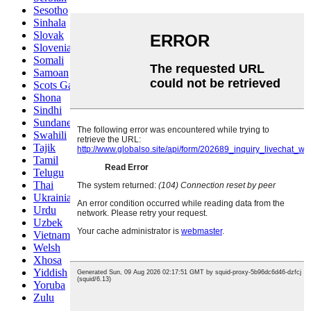
Sesotho
Sinhala
Slovak
Slovenian
Somali
Samoan
Scots Gaelic
Shona
Sindhi
Sundanese
Swahili
Tajik
Tamil
Telugu
Thai
Ukrainian
Urdu
Uzbek
Vietnamese
Welsh
Xhosa
Yiddish
Yoruba
Zulu