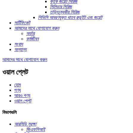
কুইক জয়েন্ট সিরিজ
সিলিন্ডার সিরিজ
তড়িৎচুম্বকীয় সিরিজ
পিভিসি আবরণযুক্ত ধাতব কন্ডুইট এবং জয়েন্ট
সার্টিফিকেট
আমাদের সাথে যোগাযোগ করুন
অর্ডার
কর্মজীবন
সংবাদ
অন্যান্য
আমাদের সাথে যোগাযোগ করুন
ওয়াল প্লেট
হোম
পণ্য
আরও পণ্য
ওয়াল প্লেট
বিভাগগুলি
আরসিডি সুরক্ষা
জিএফসিআই