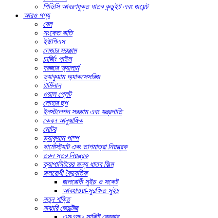
পিভিসি আবরণযুক্ত ধাতব কন্ডুইট এবং জয়েন্ট
আরও পণ্য
বেল
সংকেত বাতি
ইউপিএস
লেজার সরঞ্জাম
চার্জিং পাইল
দরজার অ্যালার্ম
ভ্যাকুয়াম অ্যাকসেসরিজ
টার্মিনাল
ওয়াল প্লেট
লোহার হুপ
ইনস্টলেশন সরঞ্জাম এবং যন্ত্রপাতি
কেবল আনুষাঙ্গিক
মোটর
ভ্যাকুয়াম পাম্প
থার্মোস্ট্যাট এবং তাপমাত্রা নিয়ন্ত্রক
তরল স্তর নিয়ন্ত্রক
ক্যাপাসিটরের জন্য ধাতব ফিল্ম
জলরোধী বৈদ্যুতিক
জলরোধী সুইচ ও সকেট
আবহাওয়া-সুরক্ষিত সুইচ
নতুন শক্তি
মাঝারি ভোল্টেজ
এসএফ৬ সার্কিট ব্রেকার