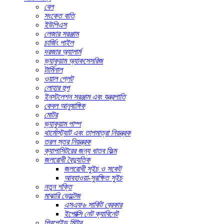
বেল
সংকেত বাতি
ইউপিএস
লেজার সরঞ্জাম
চার্জিং পাইল
দরজার অ্যালার্ম
ভ্যাকুয়াম অ্যাকসেসরিজ
টার্মিনাল
ওয়াল প্লেট
লোহার হুপ
ইনস্টলেশন সরঞ্জাম এবং যন্ত্রপাতি
কেবল আনুষাঙ্গিক
মোটর
ভ্যাকুয়াম পাম্প
থার্মোস্ট্যাট এবং তাপমাত্রা নিয়ন্ত্রক
তরল স্তর নিয়ন্ত্রক
ক্যাপাসিটরের জন্য ধাতব ফিল্ম
জলরোধী বৈদ্যুতিক
জলরোধী সুইচ ও সকেট
আবহাওয়া-সুরক্ষিত সুইচ
নতুন শক্তি
মাঝারি ভোল্টেজ
এসএফ৬ সার্কিট ব্রেকার
ইপোক্সি নেট ক্যাবিনেট
প্রিপেইড মিটার