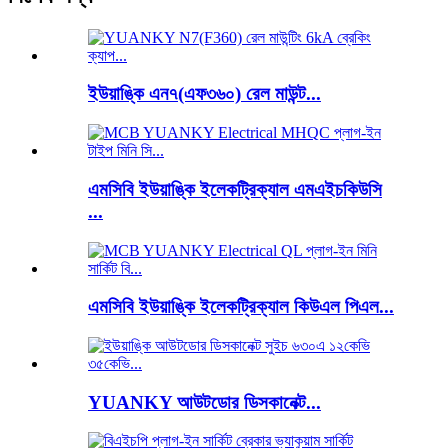
ইউয়াঙ্কি এন৭(এফ৩৬০) রেল মাউন্ট...
এমসিবি ইউয়াঙ্কি ইলেকট্রিক্যাল এমএইচকিউসি
...
এমসিবি ইউয়াঙ্কি ইলেকট্রিক্যাল কিউএল পিএল...
YUANKY আউটডোর ডিসকানেক্ট...