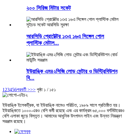
২০০ সিরিজ মিটার সকেট
আরসিডি প্রোটেক্টর ১৩এ ১৬এ সিঙ্গেল পোল
প্লাস্টিক মেটাল...
ইউয়াঙ্কি এম৪২সিজি লোড সেন্টার ও ডিস্ট্রিবিউশন
বি...
1
2
3
4
5
6
পরবর্তী >
>>
পৃষ্ঠা ১ / ১৫১
ইউয়াঙ্কি ইলেকট্রিক, যা ইউয়াঙ্কি নামেও পরিচিত, ১৯৮৯ সালে প্রতিষ্ঠিত হয়।
ইউয়াঙ্কিতে ১০০০-এরও বেশি কর্মী রয়েছে এবং এর কার্যক্রম ৬৫,০০০ বর্গমিটারেরও
বেশি এলাকা জুড়ে বিস্তৃত। আমাদের আধুনিক উৎপাদন লাইন এবং উন্নত নিয়ন্ত্রণ
সরঞ্জাম রয়েছে।