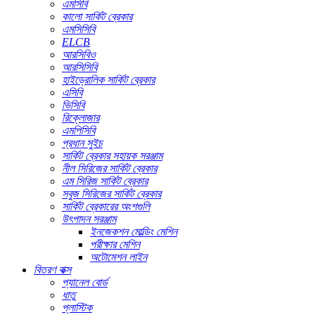
এমসিবি
কালো সার্কিট ব্রেকার
এমসিসিবি
ELCB
আরসিবিও
আরসিসিবি
হাইড্রোলিক সার্কিট ব্রেকার
এসিবি
ভিসিবি
রিক্লোজার
এমপিসিবি
প্রধান সুইচ
সার্কিট ব্রেকার সহায়ক সরঞ্জাম
নীল সিরিজের সার্কিট ব্রেকার
এম সিরিজ সার্কিট ব্রেকার
সবুজ সিরিজের সার্কিট ব্রেকার
সার্কিট ব্রেকারের অংশগুলি
উৎপাদন সরঞ্জাম
ইনজেকশন মোল্ডিং মেশিন
পরীক্ষার মেশিন
অটোমেশন লাইন
বিতরণ বাক্স
প্যানেল বোর্ড
ধাতু
প্লাস্টিক