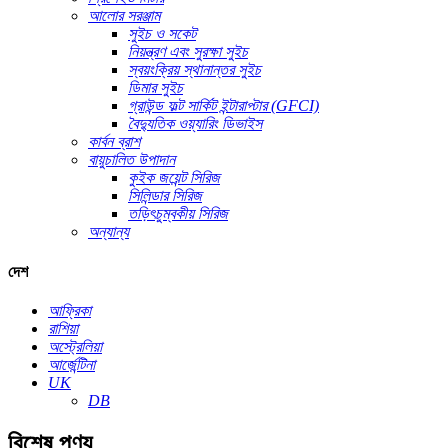
আলোর সরঞ্জাম
সুইচ ও সকেট
নিয়ন্ত্রণ এবং সুরক্ষা সুইচ
স্বয়ংক্রিয় স্থানান্তর সুইচ
ডিমার সুইচ
গ্রাউন্ড ফল্ট সার্কিট ইন্টারাপ্টার (GFCI)
বৈদ্যুতিক ওয়্যারিং ডিভাইস
কার্বন ব্রাশ
বায়ুচালিত উপাদান
কুইক জয়েন্ট সিরিজ
সিলিন্ডার সিরিজ
তড়িৎচুম্বকীয় সিরিজ
অন্যান্য
দেশ
আফ্রিকা
রাশিয়া
অস্ট্রেলিয়া
আর্জেন্টিনা
UK
DB
বিশেষ পণ্য