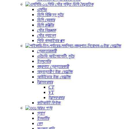
পিভি সৌর শক্তি ডিসি বৈদ্যুতিক
এমসি৪
ডিসি বিচ্ছিন্ন সুইচ
ডিসি ব্রেকার
ডিসি কন্টাক্টর
সৌর নিয়ন্ত্রক
সৌর প্যানেল
পিভি কম্বাইনার বক্স
উচ্চ ভোল্টেজ
গ্রেফতারকারী
এইচভি আইসোলেটিং সুইচ
ইনসুলেটর
বজ্রপাত গ্রেপ্তারকারী
অভ্যন্তরীণ উচ্চ ভোল্টেজ
আউটডোর উচ্চ ভোল্টেজ
ট্রান্সফরমার
CT
VT
ট্রান্সফরমার
কাটআউট ফিউজ
আরও পণ্য
প্লাগ
ইনভার্টার
বেল
সংকেত বাতি