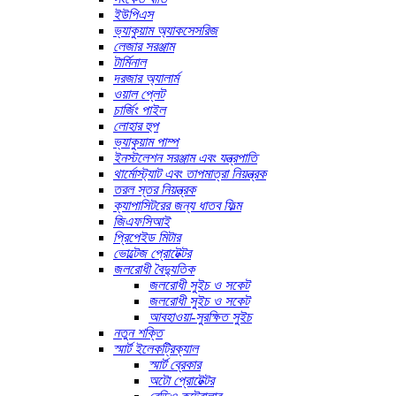
ইউপিএস
ভ্যাকুয়াম অ্যাকসেসরিজ
লেজার সরঞ্জাম
টার্মিনাল
দরজার অ্যালার্ম
ওয়াল প্লেট
চার্জিং পাইল
লোহার হুপ
ভ্যাকুয়াম পাম্প
ইনস্টলেশন সরঞ্জাম এবং যন্ত্রপাতি
থার্মোস্ট্যাট এবং তাপমাত্রা নিয়ন্ত্রক
তরল স্তর নিয়ন্ত্রক
ক্যাপাসিটরের জন্য ধাতব ফিল্ম
জিএফসিআই
প্রিপেইড মিটার
ভোল্টেজ প্রোটেক্টর
জলরোধী বৈদ্যুতিক
জলরোধী সুইচ ও সকেট
জলরোধী সুইচ ও সকেট
আবহাওয়া-সুরক্ষিত সুইচ
নতুন শক্তি
স্মার্ট ইলেকট্রিক্যাল
স্মার্ট ব্রেকার
অটো প্রোটেক্টর