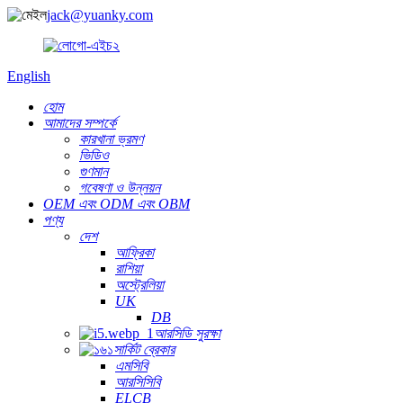
jack@yuanky.com
English
হোম
আমাদের সম্পর্কে
কারখানা ভ্রমণ
ভিডিও
গুণমান
গবেষণা ও উন্নয়ন
OEM এবং ODM এবং OBM
পণ্য
দেশ
আফ্রিকা
রাশিয়া
অস্ট্রেলিয়া
UK
DB
আরসিডি সুরক্ষা
সার্কিট ব্রেকার
এমসিবি
আরসিসিবি
ELCB