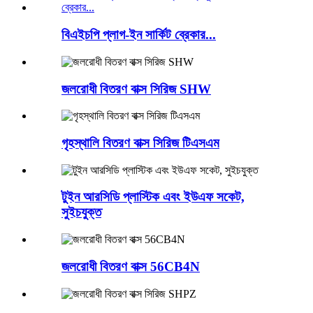
বিএইচপি প্লাগ-ইন সার্কিট ব্রেকার...
জলরোধী বিতরণ বাক্স সিরিজ SHW
গৃহস্থালি বিতরণ বাক্স সিরিজ টিএসএম
টুইন আরসিডি প্লাস্টিক এবং ইউএফ সকেট,
সুইচযুক্ত
জলরোধী বিতরণ বাক্স 56CB4N