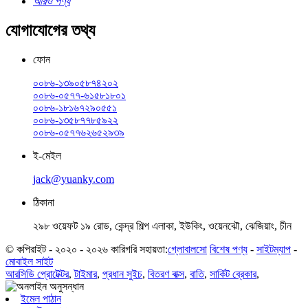
আরও পণ্য
যোগাযোগের তথ্য
ফোন
০০৮৬-১৩৯০৫৮৭৪২০২
০০৮৬-০৫৭৭-৬১৫৮১৮০১
০০৮৬-১৮১৬৭২৯০৫৫১
০০৮৬-১৩৫৮৭৭৮৫৯২২
০০৮৬-০৫৭৭৬২৬৫২৯৩৯
ই-মেইল
jack@yuanky.com
ঠিকানা
২৯৮ ওয়েফট ১৯ রোড, কেন্দ্র শিল্প এলাকা, ইউকিং, ওয়েনঝৌ, ঝেজিয়াং, চীন
© কপিরাইট - ২০২০ - ২০২৬ কারিগরি সহায়তা:
গ্লোবালসো
বিশেষ পণ্য
-
সাইটম্যাপ
-
মোবাইল সাইট
আরসিডি প্রোটেক্টর
,
টাইমার
,
প্রধান সুইচ
,
বিতরণ বাক্স
,
বাতি
,
সার্কিট ব্রেকার
,
ইমেল পাঠান