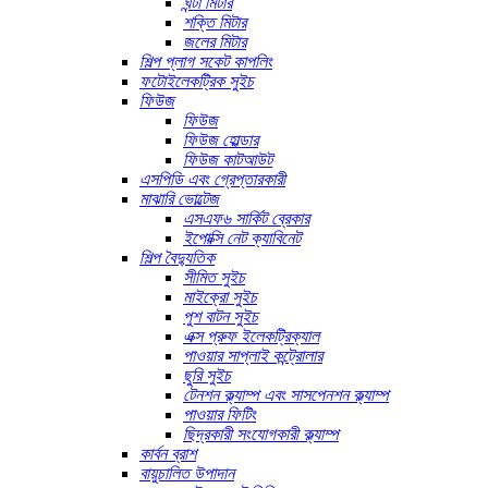
ঘন্টা মিটার
শক্তি মিটার
জলের মিটার
শিল্প প্লাগ সকেট কাপলিং
ফটোইলেকট্রিক সুইচ
ফিউজ
ফিউজ
ফিউজ হোল্ডার
ফিউজ কাটআউট
এসপিডি এবং গ্রেপ্তারকারী
মাঝারি ভোল্টেজ
এসএফ৬ সার্কিট ব্রেকার
ইপোক্সি নেট ক্যাবিনেট
শিল্প বৈদ্যুতিক
সীমিত সুইচ
মাইক্রো সুইচ
পুশ বাটন সুইচ
এক্স প্রুফ ইলেকট্রিক্যাল
পাওয়ার সাপ্লাই কন্ট্রোলার
ছুরি সুইচ
টেনশন ক্ল্যাম্প এবং সাসপেনশন ক্ল্যাম্প
পাওয়ার ফিটিং
ছিদ্রকারী সংযোগকারী ক্ল্যাম্প
কার্বন ব্রাশ
বায়ুচালিত উপাদান