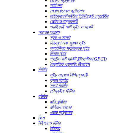
রেডিও কন্ট্রোলার
স্মার্ট লক
প্রোগ্রামেবল কন্ট্রোলার
মাইক্রোকম্পিউটার ইন্টেলিজেন্ট প্রোটেক্টর
ভেক্টর রূপান্তরকারী
ওয়াইফাই স্মার্ট সুইচ ও সকেট
আলোর সরঞ্জাম
সুইচ ও সকেট
নিয়ন্ত্রণ এবং সুরক্ষা সুইচ
স্বয়ংক্রিয় স্থানান্তর সুইচ
ডিমার সুইচ
গ্রাউন্ড ফল্ট সার্কিট ইন্টারাপ্টার (GFCI)
বৈদ্যুতিক ওয়্যারিং ডিভাইস
স্টার্টার
সুইচ সংযোগ বিচ্ছিন্নকারী
ক্যাম স্টার্টার
সফট স্টার্টার
চৌম্বকীয় স্টার্টার
কন্টাক্টর
এসি কন্টাক্টর
রাশিয়ান ধরনের
এয়ার কন্ট্রোলার
রিলে
টাইমার ও মিটার
টাইমার