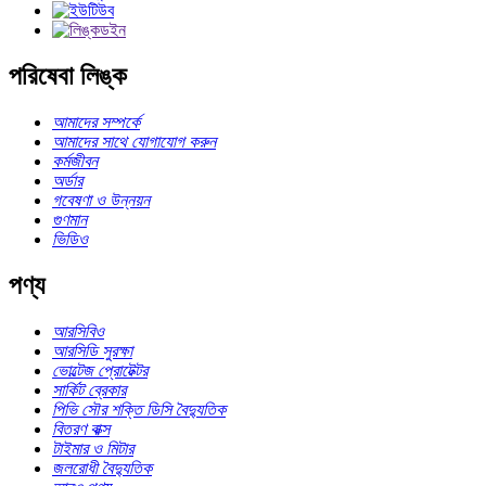
পরিষেবা লিঙ্ক
আমাদের সম্পর্কে
আমাদের সাথে যোগাযোগ করুন
কর্মজীবন
অর্ডার
গবেষণা ও উন্নয়ন
গুণমান
ভিডিও
পণ্য
আরসিবিও
আরসিডি সুরক্ষা
ভোল্টেজ প্রোটেক্টর
সার্কিট ব্রেকার
পিভি সৌর শক্তি ডিসি বৈদ্যুতিক
বিতরণ বাক্স
টাইমার ও মিটার
জলরোধী বৈদ্যুতিক