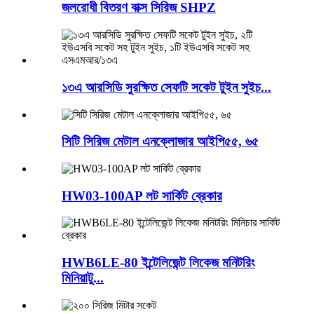
জলরোধী বিতরণ বাক্স সিরিজ SHPZ
১৩এ আরসিডি সুরক্ষিত সেফটি সকেট টুইন সুইচ...
সিটি সিরিজ মেটাল এনক্লোজার আইপি৫৫, ৬৫
HW03-100AP লট সার্কিট ব্রেকার
HWB6LE-80 ইন্টেলিজেন্ট লিকেজ মনিটরিং
মিনিয়াটু...