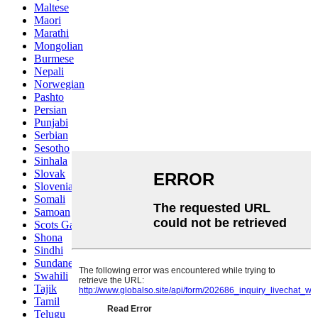
Maltese
Maori
Marathi
Mongolian
Burmese
Nepali
Norwegian
Pashto
Persian
Punjabi
Serbian
Sesotho
Sinhala
Slovak
Slovenian
Somali
Samoan
Scots Gaelic
Shona
Sindhi
Sundanese
Swahili
Tajik
Tamil
Telugu