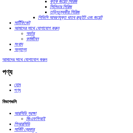
কুইক জয়েন্ট সিরিজ
সিলিন্ডার সিরিজ
তড়িৎচুম্বকীয় সিরিজ
পিভিসি আবরণযুক্ত ধাতব কন্ডুইট এবং জয়েন্ট
সার্টিফিকেট
আমাদের সাথে যোগাযোগ করুন
অর্ডার
কর্মজীবন
সংবাদ
অন্যান্য
আমাদের সাথে যোগাযোগ করুন
পণ্য
হোম
পণ্য
বিভাগগুলি
আরসিডি সুরক্ষা
জিএফসিআই
পিআরসিডি
সার্কিট ব্রেকার