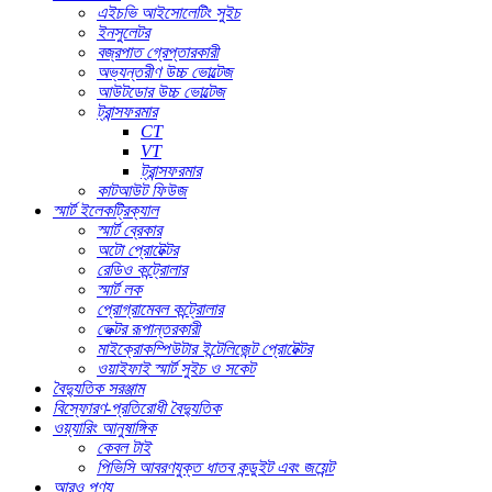
এইচভি আইসোলেটিং সুইচ
ইনসুলেটর
বজ্রপাত গ্রেপ্তারকারী
অভ্যন্তরীণ উচ্চ ভোল্টেজ
আউটডোর উচ্চ ভোল্টেজ
ট্রান্সফরমার
CT
VT
ট্রান্সফরমার
কাটআউট ফিউজ
স্মার্ট ইলেকট্রিক্যাল
স্মার্ট ব্রেকার
অটো প্রোটেক্টর
রেডিও কন্ট্রোলার
স্মার্ট লক
প্রোগ্রামেবল কন্ট্রোলার
ভেক্টর রূপান্তরকারী
মাইক্রোকম্পিউটার ইন্টেলিজেন্ট প্রোটেক্টর
ওয়াইফাই স্মার্ট সুইচ ও সকেট
বৈদ্যুতিক সরঞ্জাম
বিস্ফোরণ-প্রতিরোধী বৈদ্যুতিক
ওয়্যারিং আনুষাঙ্গিক
কেবল টাই
পিভিসি আবরণযুক্ত ধাতব কন্ডুইট এবং জয়েন্ট
আরও পণ্য