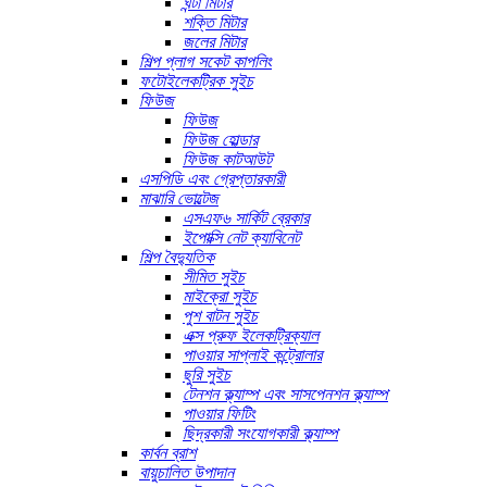
ঘন্টা মিটার
শক্তি মিটার
জলের মিটার
শিল্প প্লাগ সকেট কাপলিং
ফটোইলেকট্রিক সুইচ
ফিউজ
ফিউজ
ফিউজ হোল্ডার
ফিউজ কাটআউট
এসপিডি এবং গ্রেপ্তারকারী
মাঝারি ভোল্টেজ
এসএফ৬ সার্কিট ব্রেকার
ইপোক্সি নেট ক্যাবিনেট
শিল্প বৈদ্যুতিক
সীমিত সুইচ
মাইক্রো সুইচ
পুশ বাটন সুইচ
এক্স প্রুফ ইলেকট্রিক্যাল
পাওয়ার সাপ্লাই কন্ট্রোলার
ছুরি সুইচ
টেনশন ক্ল্যাম্প এবং সাসপেনশন ক্ল্যাম্প
পাওয়ার ফিটিং
ছিদ্রকারী সংযোগকারী ক্ল্যাম্প
কার্বন ব্রাশ
বায়ুচালিত উপাদান