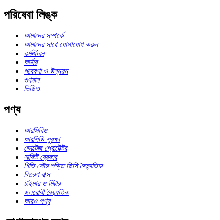
পরিষেবা লিঙ্ক
আমাদের সম্পর্কে
আমাদের সাথে যোগাযোগ করুন
কর্মজীবন
অর্ডার
গবেষণা ও উন্নয়ন
গুণমান
ভিডিও
পণ্য
আরসিবিও
আরসিডি সুরক্ষা
ভোল্টেজ প্রোটেক্টর
সার্কিট ব্রেকার
পিভি সৌর শক্তি ডিসি বৈদ্যুতিক
বিতরণ বাক্স
টাইমার ও মিটার
জলরোধী বৈদ্যুতিক
আরও পণ্য