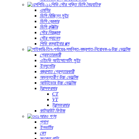
পিভি সৌর শক্তি ডিসি বৈদ্যুতিক
এমসি৪
ডিসি বিচ্ছিন্ন সুইচ
ডিসি ব্রেকার
ডিসি কন্টাক্টর
সৌর নিয়ন্ত্রক
সৌর প্যানেল
পিভি কম্বাইনার বক্স
উচ্চ ভোল্টেজ
গ্রেফতারকারী
এইচভি আইসোলেটিং সুইচ
ইনসুলেটর
বজ্রপাত গ্রেপ্তারকারী
অভ্যন্তরীণ উচ্চ ভোল্টেজ
আউটডোর উচ্চ ভোল্টেজ
ট্রান্সফরমার
CT
VT
ট্রান্সফরমার
কাটআউট ফিউজ
আরও পণ্য
প্লাগ
ইনভার্টার
বেল
সংকেত বাতি