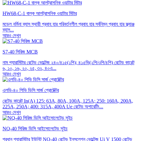
HW68-C-1 বাল্ক আলট্রাসনিক ওয়াটার মিটার
মডেল নর্মিনা ব্যাস স্থায়ী প্রবাহ হার পরিবর্তনশীল প্রবাহ হার সর্বনিম্ন প্রবাহ হার ফ্ল্যাঞ্জ
ব্যাস...
আরও দেখুন
S7-40 সিরিজ MCB
নাম প্যারামিটার রেটেড ভোল্টেজ ২৪০/৪১৫(১পি); ৪১৫ভি(২পি/৩পি/৪পি) রেটেড কারেন্ট
৬, ১০, ১৬, ২০, ২৫, ৩২, ৪০এ...
আরও দেখুন
এলডি-৪০ পিভি ডিসি সার্জ প্রোটেক্টর
রেটেড কারেন্ট In(A) 125: 63A, 80A, 100A, 125A; 250: 160A, 200A,
225A, 250A; 400: 315A, 400A Ue রেটেড অপারেটিং...
আরও দেখুন
NQ-40 সিরিজ ডিসি আইসোলেটেড সুইচ
প্রধান প্যারামিটার ইউনিট NQ-40 রেটেড ইনসুলেশন ভোল্টেজ Ui V 1500 রেটেড