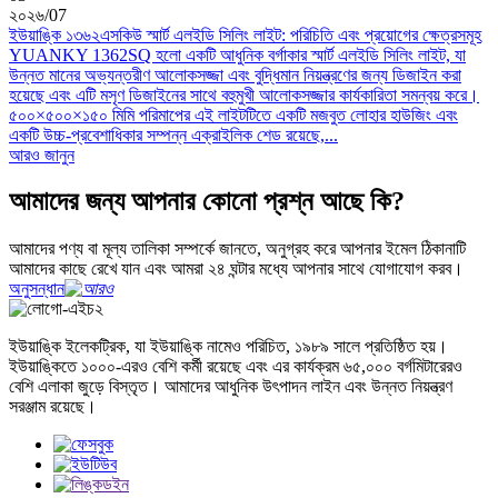
২০২৬
/
07
ইউয়াঙ্কি ১৩৬২এসকিউ স্মার্ট এলইডি সিলিং লাইট: পরিচিতি এবং প্রয়োগের ক্ষেত্রসমূহ
YUANKY 1362SQ হলো একটি আধুনিক বর্গাকার স্মার্ট এলইডি সিলিং লাইট, যা
উন্নত মানের অভ্যন্তরীণ আলোকসজ্জা এবং বুদ্ধিমান নিয়ন্ত্রণের জন্য ডিজাইন করা
হয়েছে এবং এটি মসৃণ ডিজাইনের সাথে বহুমুখী আলোকসজ্জার কার্যকারিতা সমন্বয় করে।
৫০০×৫০০×১৫০ মিমি পরিমাপের এই লাইটটিতে একটি মজবুত লোহার হাউজিং এবং
একটি উচ্চ-প্রবেশাধিকার সম্পন্ন এক্রাইলিক শেড রয়েছে,...
আরও জানুন
আমাদের জন্য আপনার কোনো প্রশ্ন আছে কি?
আমাদের পণ্য বা মূল্য তালিকা সম্পর্কে জানতে, অনুগ্রহ করে আপনার ইমেল ঠিকানাটি
আমাদের কাছে রেখে যান এবং আমরা ২৪ ঘন্টার মধ্যে আপনার সাথে যোগাযোগ করব।
অনুসন্ধান
ইউয়াঙ্কি ইলেকট্রিক, যা ইউয়াঙ্কি নামেও পরিচিত, ১৯৮৯ সালে প্রতিষ্ঠিত হয়।
ইউয়াঙ্কিতে ১০০০-এরও বেশি কর্মী রয়েছে এবং এর কার্যক্রম ৬৫,০০০ বর্গমিটারেরও
বেশি এলাকা জুড়ে বিস্তৃত। আমাদের আধুনিক উৎপাদন লাইন এবং উন্নত নিয়ন্ত্রণ
সরঞ্জাম রয়েছে।