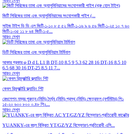
আরও দেখুন
জিটি সিরিজের তামা এবং অ্যালুমিনিয়ামের সংযোগকারী পাইপ (...
সাইজ টাইপ ডি ডি এল জিটি-১-১০ ৮ ৫ ৫২ জিটি-১-১৬ ৯ ৬ ৫৬ ​​জিটি-১-২৫ ১০ ৭ ৬০
জিটি-১-৩৫ ১১ ৮ ৬৪ জিটি-১-৫...
আরও দেখুন
ডিটি সিরিজের তামা এবং অ্যালুমিনিয়াম টার্মিনাল
আকার প্রকার φ D d L L1 B DT-10 8.5 9 5.3 62 28 16 DT-16 8.5 10
6.5 68 30 16 DT-25 8.5 11 7...
আরও দেখুন
কেবল রিফ্র্যাক্টরি ক্ল্যাডিং শিট
রেগুলেশন নম্বর পুরুত্ব (মিমি) দৈর্ঘ্য (মিমি) প্রস্থ (মিমি) ক্ষেত্রফল (বর্গমিটার) পি১
১৫-২০ ৬০০ ৮০০ ০.৪৮ পি২...
আরও দেখুন
YUANKY-এর বহুল বিক্রিত YT/GZ/YZ বিস্ফোরণ-প্রতিরোধী এসি...