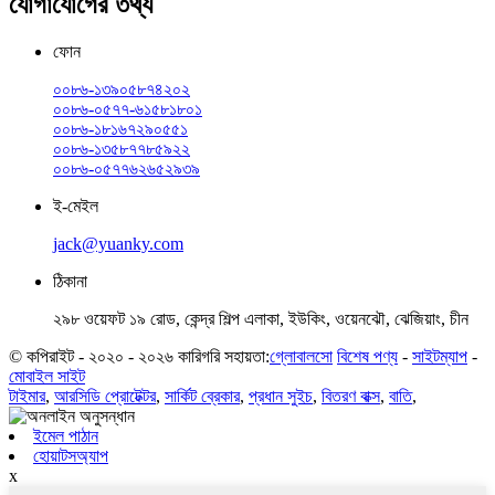
যোগাযোগের তথ্য
ফোন
০০৮৬-১৩৯০৫৮৭৪২০২
০০৮৬-০৫৭৭-৬১৫৮১৮০১
০০৮৬-১৮১৬৭২৯০৫৫১
০০৮৬-১৩৫৮৭৭৮৫৯২২
০০৮৬-০৫৭৭৬২৬৫২৯৩৯
ই-মেইল
jack@yuanky.com
ঠিকানা
২৯৮ ওয়েফট ১৯ রোড, কেন্দ্র শিল্প এলাকা, ইউকিং, ওয়েনঝৌ, ঝেজিয়াং, চীন
© কপিরাইট - ২০২০ - ২০২৬ কারিগরি সহায়তা:
গ্লোবালসো
বিশেষ পণ্য
-
সাইটম্যাপ
-
মোবাইল সাইট
টাইমার
,
আরসিডি প্রোটেক্টর
,
সার্কিট ব্রেকার
,
প্রধান সুইচ
,
বিতরণ বাক্স
,
বাতি
,
ইমেল পাঠান
হোয়াটসঅ্যাপ
x