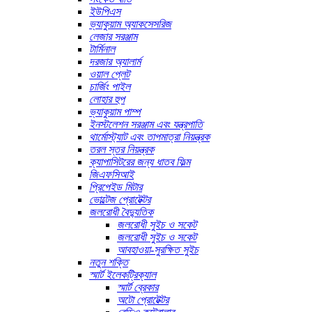
ইউপিএস
ভ্যাকুয়াম অ্যাকসেসরিজ
লেজার সরঞ্জাম
টার্মিনাল
দরজার অ্যালার্ম
ওয়াল প্লেট
চার্জিং পাইল
লোহার হুপ
ভ্যাকুয়াম পাম্প
ইনস্টলেশন সরঞ্জাম এবং যন্ত্রপাতি
থার্মোস্ট্যাট এবং তাপমাত্রা নিয়ন্ত্রক
তরল স্তর নিয়ন্ত্রক
ক্যাপাসিটরের জন্য ধাতব ফিল্ম
জিএফসিআই
প্রিপেইড মিটার
ভোল্টেজ প্রোটেক্টর
জলরোধী বৈদ্যুতিক
জলরোধী সুইচ ও সকেট
জলরোধী সুইচ ও সকেট
আবহাওয়া-সুরক্ষিত সুইচ
নতুন শক্তি
স্মার্ট ইলেকট্রিক্যাল
স্মার্ট ব্রেকার
অটো প্রোটেক্টর