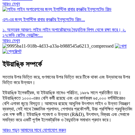
আরও দেখুন
এল-এর জন্য ইলাস্টিক রাবার কন্ডাক্টর ইনসুলেটেড শিল্ড...
১. অন্তরক আবরণ: লাইভ লাইন অপারেটরদের বৈদ্যুতিক বিপদ থেকে রক্ষা করে। ২.
১৭কেভি রেটেড ভোল্টেজ:...
আরও দেখুন
ইউয়াঙ্কি সম্পর্কে
সততার উপর ভিত্তি করে, গুণমানের উপর ভিত্তি করে টিকে থাকা এবং উদ্ভাবনের উপর
ভিত্তি করে উন্নয়ন।
ইউয়াঙ্কি ইলেকট্রিক, যা ইউয়াঙ্কি নামেও পরিচিত, ১৯৮৯ সালে প্রতিষ্ঠিত হয়।
ইউয়াঙ্কিতে ১০০০-এরও বেশি কর্মী রয়েছে এবং এর কার্যক্রম ৬৫,০০০ বর্গমিটারেরও
বেশি এলাকা জুড়ে বিস্তৃত। আমাদের রয়েছে আধুনিক উৎপাদন লাইন ও উন্নত নিয়ন্ত্রণ
ব্যবস্থা, সেই সাথে বৈজ্ঞানিক প্রশাসন, পেশাদার প্রকৌশলী, উচ্চ প্রশিক্ষিত প্রযুক্তিবিদ
এবং দক্ষ কর্মী। ইউয়াঙ্কি গবেষণা ও উন্নয়ন (R&D), উৎপাদন, বিক্রয় এবং সেবাকে
সমন্বিত করে একটি পূর্ণাঙ্গ ইলেকট্রনিক ও বৈদ্যুতিক সমাধান প্রদান করে।
আরও পড়ুন
আমাদের সাথে যোগাযোগ করুন