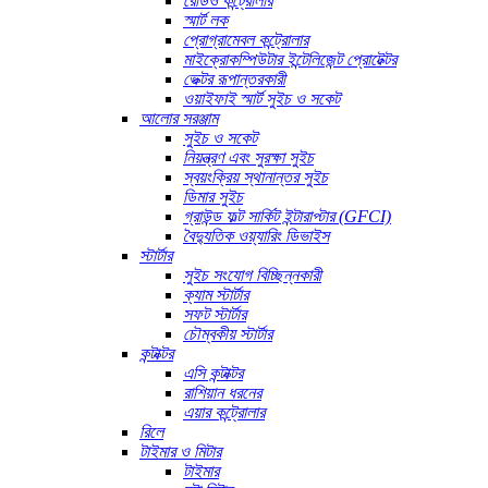
রেডিও কন্ট্রোলার
স্মার্ট লক
প্রোগ্রামেবল কন্ট্রোলার
মাইক্রোকম্পিউটার ইন্টেলিজেন্ট প্রোটেক্টর
ভেক্টর রূপান্তরকারী
ওয়াইফাই স্মার্ট সুইচ ও সকেট
আলোর সরঞ্জাম
সুইচ ও সকেট
নিয়ন্ত্রণ এবং সুরক্ষা সুইচ
স্বয়ংক্রিয় স্থানান্তর সুইচ
ডিমার সুইচ
গ্রাউন্ড ফল্ট সার্কিট ইন্টারাপ্টার (GFCI)
বৈদ্যুতিক ওয়্যারিং ডিভাইস
স্টার্টার
সুইচ সংযোগ বিচ্ছিন্নকারী
ক্যাম স্টার্টার
সফট স্টার্টার
চৌম্বকীয় স্টার্টার
কন্টাক্টর
এসি কন্টাক্টর
রাশিয়ান ধরনের
এয়ার কন্ট্রোলার
রিলে
টাইমার ও মিটার
টাইমার