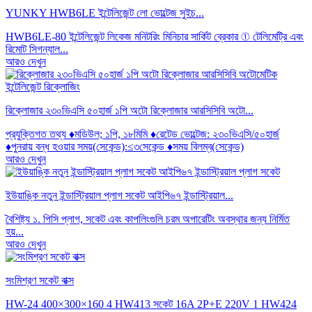
YUNKY HWB6LE ইন্টেলিজেন্ট লো ভোল্টেজ সুইচ...
HWB6LE-80 ইন্টেলিজেন্ট লিকেজ মনিটরিং মিনিচার সার্কিট ব্রেকার ① টেলিমেট্রি এবং
রিমোট সিগন্যাল...
আরও দেখুন
রিক্লোজার ২৩০ভিএসি ৫০হার্জ ১পি অটো রিক্লোজার আরসিসিবি অটো...
প্রযুক্তিগত তথ্য ♦মডিউল; ১পি, ১৮মিমি ♦রেটেড ভোল্টেজ: ২৩০ভিএসি/৫০হার্জ
♦পুনরায় বন্ধ হওয়ার সময়(সেকেন্ড):≤৩সেকেন্ড ♦সময় বিলম্ব(সেকেন্ড)
আরও দেখুন
ইউয়াঙ্কি নতুন ইন্ডাস্ট্রিয়াল প্লাগ সকেট আইপি৬৭ ইন্ডাস্ট্রিয়াল...
বৈশিষ্ট্য ১. পিসি প্লাগ, সকেট এবং কাপলিংগুলি চরম অপারেটিং অবস্থার জন্য নির্মিত
হয়...
আরও দেখুন
সংমিশ্রণ সকেট বাক্স
HW-24 400×300×160 4 HW413 সকেট 16A 2P+E 220V 1 HW424