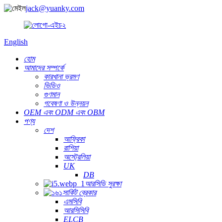
jack@yuanky.com
English
হোম
আমাদের সম্পর্কে
কারখানা ভ্রমণ
ভিডিও
গুণমান
গবেষণা ও উন্নয়ন
OEM এবং ODM এবং OBM
পণ্য
দেশ
আফ্রিকা
রাশিয়া
অস্ট্রেলিয়া
UK
DB
আরসিডি সুরক্ষা
সার্কিট ব্রেকার
এমসিবি
আরসিসিবি
ELCB