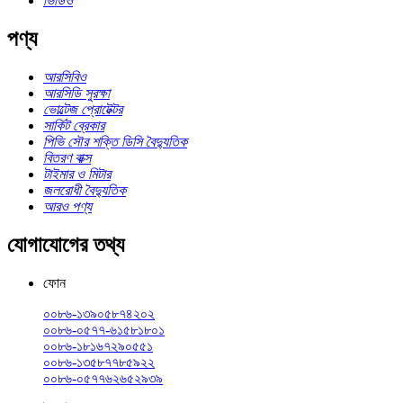
ভিডিও
পণ্য
আরসিবিও
আরসিডি সুরক্ষা
ভোল্টেজ প্রোটেক্টর
সার্কিট ব্রেকার
পিভি সৌর শক্তি ডিসি বৈদ্যুতিক
বিতরণ বাক্স
টাইমার ও মিটার
জলরোধী বৈদ্যুতিক
আরও পণ্য
যোগাযোগের তথ্য
ফোন
০০৮৬-১৩৯০৫৮৭৪২০২
০০৮৬-০৫৭৭-৬১৫৮১৮০১
০০৮৬-১৮১৬৭২৯০৫৫১
০০৮৬-১৩৫৮৭৭৮৫৯২২
০০৮৬-০৫৭৭৬২৬৫২৯৩৯