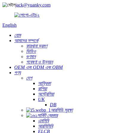
jack@yuanky.com
English
হোম
আমাদের সম্পর্কে
কারখানা ভ্রমণ
ভিডিও
গুণমান
গবেষণা ও উন্নয়ন
OEM এবং ODM এবং OBM
পণ্য
দেশ
আফ্রিকা
রাশিয়া
অস্ট্রেলিয়া
UK
DB
আরসিডি সুরক্ষা
সার্কিট ব্রেকার
এমসিবি
আরসিসিবি
ELCB