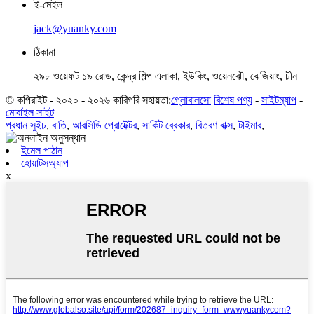
ই-মেইল
jack@yuanky.com
ঠিকানা
২৯৮ ওয়েফট ১৯ রোড, কেন্দ্র শিল্প এলাকা, ইউকিং, ওয়েনঝৌ, ঝেজিয়াং, চীন
© কপিরাইট - ২০২০ - ২০২৬ কারিগরি সহায়তা:
গ্লোবালসো
বিশেষ পণ্য
-
সাইটম্যাপ
-
মোবাইল সাইট
প্রধান সুইচ
,
বাতি
,
আরসিডি প্রোটেক্টর
,
সার্কিট ব্রেকার
,
বিতরণ বাক্স
,
টাইমার
,
ইমেল পাঠান
হোয়াটসঅ্যাপ
x