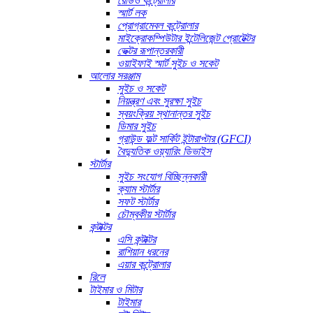
রেডিও কন্ট্রোলার
স্মার্ট লক
প্রোগ্রামেবল কন্ট্রোলার
মাইক্রোকম্পিউটার ইন্টেলিজেন্ট প্রোটেক্টর
ভেক্টর রূপান্তরকারী
ওয়াইফাই স্মার্ট সুইচ ও সকেট
আলোর সরঞ্জাম
সুইচ ও সকেট
নিয়ন্ত্রণ এবং সুরক্ষা সুইচ
স্বয়ংক্রিয় স্থানান্তর সুইচ
ডিমার সুইচ
গ্রাউন্ড ফল্ট সার্কিট ইন্টারাপ্টার (GFCI)
বৈদ্যুতিক ওয়্যারিং ডিভাইস
স্টার্টার
সুইচ সংযোগ বিচ্ছিন্নকারী
ক্যাম স্টার্টার
সফট স্টার্টার
চৌম্বকীয় স্টার্টার
কন্টাক্টর
এসি কন্টাক্টর
রাশিয়ান ধরনের
এয়ার কন্ট্রোলার
রিলে
টাইমার ও মিটার
টাইমার