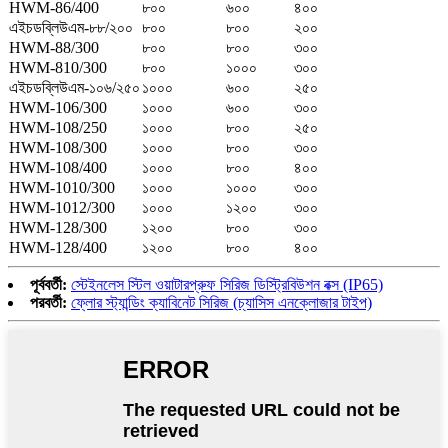
HWM-86/400
৮০০
৬০০
৪০০
এইচডব্লিউএম-৮৮/২০০
৮০০
৮০০
২০০
HWM-88/300
৮০০
৮০০
৩০০
HWM-810/300
৮০০
১০০০
৩০০
এইচডব্লিউএম-১০৬/২৫০
১০০০
৬০০
২৫০
HWM-106/300
১০০০
৬০০
৩০০
HWM-108/250
১০০০
৮০০
২৫০
HWM-108/300
১০০০
৮০০
৩০০
HWM-108/400
১০০০
৮০০
৪০০
HWM-1010/300
১০০০
১০০০
৩০০
HWM-1012/300
১০০০
১২০০
৩০০
HWM-128/300
১২০০
৮০০
৩০০
HWM-128/400
১২০০
৮০০
৪০০
পূর্ববর্তী:
স্টেইনলেস স্টিল ওয়াটারপ্রুফ সিরিজ ডিস্ট্রিবিউশন বক্স (IP65)
পরবর্তী:
ফ্লোর স্ট্যান্ডিং ক্যাবিনেট সিরিজ (চ্যাসিস এনক্লোজার টাইপ)