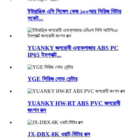
ইউয়াঙ্কি এসি সিঙ্গেল ফেজ ১০০আর সিরিজ মিটার
সকেট...
YUANKY জলরোধী এনক্লোজার ABS PC
IP65 ইমপ্যাক্ট...
YGE সিরিজ লোড সেন্টার
YUANKY HW-RT ABS PVC জলরোধী
জংশন বক্স
JX-DBX-8K ওয়াট-মিটার বক্স