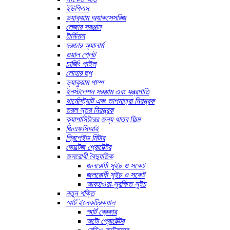
ইউপিএস
ভ্যাকুয়াম অ্যাকসেসরিজ
লেজার সরঞ্জাম
টার্মিনাল
দরজার অ্যালার্ম
ওয়াল প্লেট
চার্জিং পাইল
লোহার হুপ
ভ্যাকুয়াম পাম্প
ইনস্টলেশন সরঞ্জাম এবং যন্ত্রপাতি
থার্মোস্ট্যাট এবং তাপমাত্রা নিয়ন্ত্রক
তরল স্তর নিয়ন্ত্রক
ক্যাপাসিটরের জন্য ধাতব ফিল্ম
জিএফসিআই
প্রিপেইড মিটার
ভোল্টেজ প্রোটেক্টর
জলরোধী বৈদ্যুতিক
জলরোধী সুইচ ও সকেট
জলরোধী সুইচ ও সকেট
আবহাওয়া-সুরক্ষিত সুইচ
নতুন শক্তি
স্মার্ট ইলেকট্রিক্যাল
স্মার্ট ব্রেকার
অটো প্রোটেক্টর