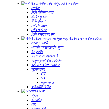
পিভি সৌর শক্তি ডিসি বৈদ্যুতিক
এমসি৪
ডিসি বিচ্ছিন্ন সুইচ
ডিসি ব্রেকার
ডিসি কন্টাক্টর
সৌর নিয়ন্ত্রক
সৌর প্যানেল
পিভি কম্বাইনার বক্স
উচ্চ ভোল্টেজ
গ্রেফতারকারী
এইচভি আইসোলেটিং সুইচ
ইনসুলেটর
বজ্রপাত গ্রেপ্তারকারী
অভ্যন্তরীণ উচ্চ ভোল্টেজ
আউটডোর উচ্চ ভোল্টেজ
ট্রান্সফরমার
CT
VT
ট্রান্সফরমার
কাটআউট ফিউজ
আরও পণ্য
প্লাগ
ইনভার্টার
বেল
সংকেত বাতি