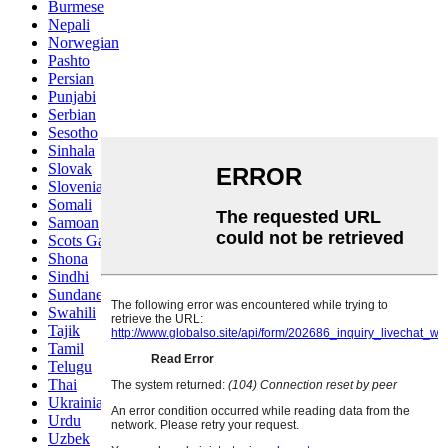
Burmese
Nepali
Norwegian
Pashto
Persian
Punjabi
Serbian
Sesotho
Sinhala
Slovak
Slovenian
Somali
Samoan
Scots Gaelic
Shona
Sindhi
Sundanese
Swahili
Tajik
Tamil
Telugu
Thai
Ukrainian
Urdu
Uzbek