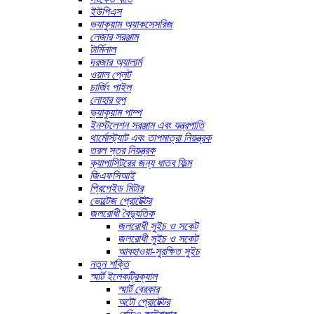
ইউপিএস
ভ্যাকুয়াম অ্যাকসেসরিজ
লেজার সরঞ্জাম
টার্মিনাল
দরজার অ্যালার্ম
ওয়াল প্লেট
চার্জিং পাইল
লোহার হুপ
ভ্যাকুয়াম পাম্প
ইনস্টলেশন সরঞ্জাম এবং যন্ত্রপাতি
থার্মোস্ট্যাট এবং তাপমাত্রা নিয়ন্ত্রক
তরল স্তর নিয়ন্ত্রক
ক্যাপাসিটরের জন্য ধাতব ফিল্ম
জিএফসিআই
প্রিপেইড মিটার
ভোল্টেজ প্রোটেক্টর
জলরোধী বৈদ্যুতিক
জলরোধী সুইচ ও সকেট
জলরোধী সুইচ ও সকেট
আবহাওয়া-সুরক্ষিত সুইচ
নতুন শক্তি
স্মার্ট ইলেকট্রিক্যাল
স্মার্ট ব্রেকার
অটো প্রোটেক্টর