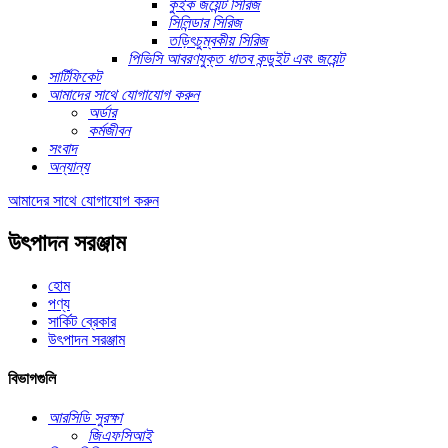
কুইক জয়েন্ট সিরিজ
সিলিন্ডার সিরিজ
তড়িৎচুম্বকীয় সিরিজ
পিভিসি আবরণযুক্ত ধাতব কন্ডুইট এবং জয়েন্ট
সার্টিফিকেট
আমাদের সাথে যোগাযোগ করুন
অর্ডার
কর্মজীবন
সংবাদ
অন্যান্য
আমাদের সাথে যোগাযোগ করুন
উৎপাদন সরঞ্জাম
হোম
পণ্য
সার্কিট ব্রেকার
উৎপাদন সরঞ্জাম
বিভাগগুলি
আরসিডি সুরক্ষা
জিএফসিআই