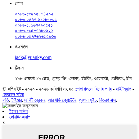
ফোন
০০৮৬-১৩৯০৫৮৭৪২০২
০০৮৬-০৫৭৭-৬১৫৮১৮০১
০০৮৬-১৮১৬৭২৯০৫৫১
০০৮৬-১৩৫৮৭৭৮৫৯২২
০০৮৬-০৫৭৭৬২৬৫২৯৩৯
ই-মেইল
jack@yuanky.com
ঠিকানা
২৯৮ ওয়েফট ১৯ রোড, কেন্দ্র শিল্প এলাকা, ইউকিং, ওয়েনঝৌ, ঝেজিয়াং, চীন
© কপিরাইট - ২০২০ - ২০২৬ কারিগরি সহায়তা:
গ্লোবালসো
বিশেষ পণ্য
-
সাইটম্যাপ
-
মোবাইল সাইট
বাতি
,
টাইমার
,
সার্কিট ব্রেকার
,
আরসিডি প্রোটেক্টর
,
প্রধান সুইচ
,
বিতরণ বাক্স
,
ইমেল পাঠান
হোয়াটসঅ্যাপ
x