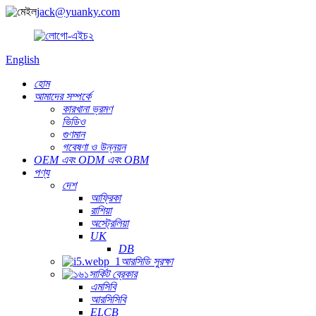
jack@yuanky.com
English
হোম
আমাদের সম্পর্কে
কারখানা ভ্রমণ
ভিডিও
গুণমান
গবেষণা ও উন্নয়ন
OEM এবং ODM এবং OBM
পণ্য
দেশ
আফ্রিকা
রাশিয়া
অস্ট্রেলিয়া
UK
DB
আরসিডি সুরক্ষা
সার্কিট ব্রেকার
এমসিবি
আরসিসিবি
ELCB