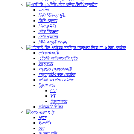
পিভি সৌর শক্তি ডিসি বৈদ্যুতিক
এমসি৪
ডিসি বিচ্ছিন্ন সুইচ
ডিসি ব্রেকার
ডিসি কন্টাক্টর
সৌর নিয়ন্ত্রক
সৌর প্যানেল
পিভি কম্বাইনার বক্স
উচ্চ ভোল্টেজ
গ্রেফতারকারী
এইচভি আইসোলেটিং সুইচ
ইনসুলেটর
বজ্রপাত গ্রেপ্তারকারী
অভ্যন্তরীণ উচ্চ ভোল্টেজ
আউটডোর উচ্চ ভোল্টেজ
ট্রান্সফরমার
CT
VT
ট্রান্সফরমার
কাটআউট ফিউজ
আরও পণ্য
প্লাগ
ইনভার্টার
বেল
সংকেত বাতি