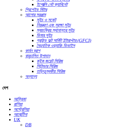
ইপোক্সি নেট ক্যাবিনেট
প্রিপেইড মিটার
আলোর সরঞ্জাম
সুইচ ও সকেট
নিয়ন্ত্রণ এবং সুরক্ষা সুইচ
স্বয়ংক্রিয় স্থানান্তর সুইচ
ডিমার সুইচ
গ্রাউন্ড ফল্ট সার্কিট ইন্টারাপ্টার (GFCI)
বৈদ্যুতিক ওয়্যারিং ডিভাইস
কার্বন ব্রাশ
বায়ুচালিত উপাদান
কুইক জয়েন্ট সিরিজ
সিলিন্ডার সিরিজ
তড়িৎচুম্বকীয় সিরিজ
অন্যান্য
দেশ
আফ্রিকা
রাশিয়া
অস্ট্রেলিয়া
আর্জেন্টিনা
UK
DB