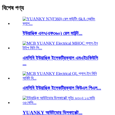
বিশেষ পণ্য
ইউয়াঙ্কি এন৭(এফ৩৬০) রেল মাউন্ট...
এমসিবি ইউয়াঙ্কি ইলেকট্রিক্যাল এমএইচকিউসি
...
এমসিবি ইউয়াঙ্কি ইলেকট্রিক্যাল কিউএল পিএল...
YUANKY আউটডোর ডিসকানেক্ট...