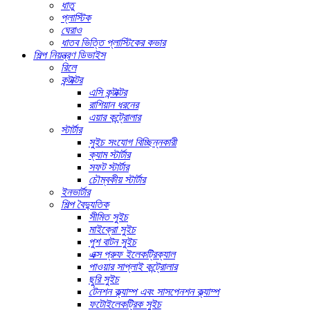
ধাতু
প্লাস্টিক
ঘেরাও
ধাতব ভিত্তি প্লাস্টিকের কভার
শিল্প নিয়ন্ত্রণ ডিভাইস
রিলে
কন্টাক্টর
এসি কন্টাক্টর
রাশিয়ান ধরনের
এয়ার কন্ট্রোলার
স্টার্টার
সুইচ সংযোগ বিচ্ছিন্নকারী
ক্যাম স্টার্টার
সফট স্টার্টার
চৌম্বকীয় স্টার্টার
ইনভার্টার
শিল্প বৈদ্যুতিক
সীমিত সুইচ
মাইক্রো সুইচ
পুশ বাটন সুইচ
এক্স প্রুফ ইলেকট্রিক্যাল
পাওয়ার সাপ্লাই কন্ট্রোলার
ছুরি সুইচ
টেনশন ক্ল্যাম্প এবং সাসপেনশন ক্ল্যাম্প
ফটোইলেকট্রিক সুইচ