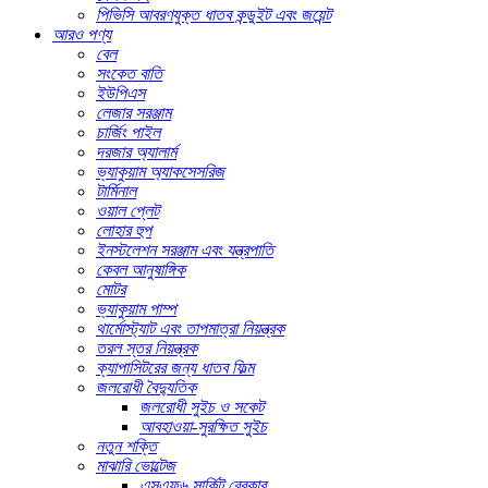
পিভিসি আবরণযুক্ত ধাতব কন্ডুইট এবং জয়েন্ট
আরও পণ্য
বেল
সংকেত বাতি
ইউপিএস
লেজার সরঞ্জাম
চার্জিং পাইল
দরজার অ্যালার্ম
ভ্যাকুয়াম অ্যাকসেসরিজ
টার্মিনাল
ওয়াল প্লেট
লোহার হুপ
ইনস্টলেশন সরঞ্জাম এবং যন্ত্রপাতি
কেবল আনুষাঙ্গিক
মোটর
ভ্যাকুয়াম পাম্প
থার্মোস্ট্যাট এবং তাপমাত্রা নিয়ন্ত্রক
তরল স্তর নিয়ন্ত্রক
ক্যাপাসিটরের জন্য ধাতব ফিল্ম
জলরোধী বৈদ্যুতিক
জলরোধী সুইচ ও সকেট
আবহাওয়া-সুরক্ষিত সুইচ
নতুন শক্তি
মাঝারি ভোল্টেজ
এসএফ৬ সার্কিট ব্রেকার