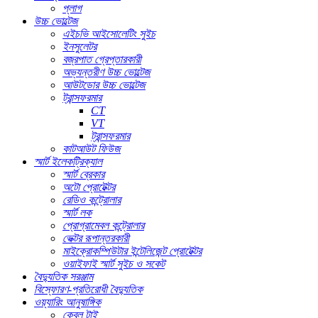
প্লাগ
উচ্চ ভোল্টেজ
এইচভি আইসোলেটিং সুইচ
ইনসুলেটর
বজ্রপাত গ্রেপ্তারকারী
অভ্যন্তরীণ উচ্চ ভোল্টেজ
আউটডোর উচ্চ ভোল্টেজ
ট্রান্সফরমার
CT
VT
ট্রান্সফরমার
কাটআউট ফিউজ
স্মার্ট ইলেকট্রিক্যাল
স্মার্ট ব্রেকার
অটো প্রোটেক্টর
রেডিও কন্ট্রোলার
স্মার্ট লক
প্রোগ্রামেবল কন্ট্রোলার
ভেক্টর রূপান্তরকারী
মাইক্রোকম্পিউটার ইন্টেলিজেন্ট প্রোটেক্টর
ওয়াইফাই স্মার্ট সুইচ ও সকেট
বৈদ্যুতিক সরঞ্জাম
বিস্ফোরণ-প্রতিরোধী বৈদ্যুতিক
ওয়্যারিং আনুষাঙ্গিক
কেবল টাই