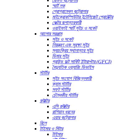
রেডিও কন্ট্রোলার
স্মার্ট লক
প্রোগ্রামেবল কন্ট্রোলার
মাইক্রোকম্পিউটার ইন্টেলিজেন্ট প্রোটেক্টর
ভেক্টর রূপান্তরকারী
ওয়াইফাই স্মার্ট সুইচ ও সকেট
আলোর সরঞ্জাম
সুইচ ও সকেট
নিয়ন্ত্রণ এবং সুরক্ষা সুইচ
স্বয়ংক্রিয় স্থানান্তর সুইচ
ডিমার সুইচ
গ্রাউন্ড ফল্ট সার্কিট ইন্টারাপ্টার (GFCI)
বৈদ্যুতিক ওয়্যারিং ডিভাইস
স্টার্টার
সুইচ সংযোগ বিচ্ছিন্নকারী
ক্যাম স্টার্টার
সফট স্টার্টার
চৌম্বকীয় স্টার্টার
কন্টাক্টর
এসি কন্টাক্টর
রাশিয়ান ধরনের
এয়ার কন্ট্রোলার
রিলে
টাইমার ও মিটার
টাইমার