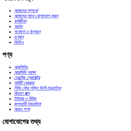
আমাদের সম্পর্কে
আমাদের সাথে যোগাযোগ করুন
কর্মজীবন
অর্ডার
গবেষণা ও উন্নয়ন
গুণমান
ভিডিও
পণ্য
আরসিবিও
আরসিডি সুরক্ষা
ভোল্টেজ প্রোটেক্টর
সার্কিট ব্রেকার
পিভি সৌর শক্তি ডিসি বৈদ্যুতিক
বিতরণ বাক্স
টাইমার ও মিটার
জলরোধী বৈদ্যুতিক
আরও পণ্য
যোগাযোগের তথ্য