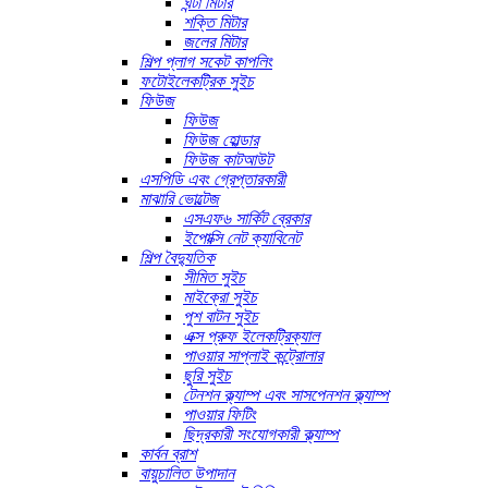
ঘন্টা মিটার
শক্তি মিটার
জলের মিটার
শিল্প প্লাগ সকেট কাপলিং
ফটোইলেকট্রিক সুইচ
ফিউজ
ফিউজ
ফিউজ হোল্ডার
ফিউজ কাটআউট
এসপিডি এবং গ্রেপ্তারকারী
মাঝারি ভোল্টেজ
এসএফ৬ সার্কিট ব্রেকার
ইপোক্সি নেট ক্যাবিনেট
শিল্প বৈদ্যুতিক
সীমিত সুইচ
মাইক্রো সুইচ
পুশ বাটন সুইচ
এক্স প্রুফ ইলেকট্রিক্যাল
পাওয়ার সাপ্লাই কন্ট্রোলার
ছুরি সুইচ
টেনশন ক্ল্যাম্প এবং সাসপেনশন ক্ল্যাম্প
পাওয়ার ফিটিং
ছিদ্রকারী সংযোগকারী ক্ল্যাম্প
কার্বন ব্রাশ
বায়ুচালিত উপাদান