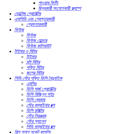
পাওয়ার ফিটিং
ছিদ্রকারী সংযোগকারী ক্ল্যাম্প
ভোল্টেজ প্রোটেক্টর
এসপিডি এবং গ্রেপ্তারকারী
গ্রেফতারকারী
ফিউজ
ফিউজ
ফিউজ হোল্ডার
ফিউজ কাটআউট
টাইমার ও মিটার
টাইমার
ঘন্টা মিটার
শক্তি মিটার
জলের মিটার
পিভি সৌর শক্তি ডিসি বৈদ্যুতিক
এমসি৪
ডিসি সার্জ প্রোটেক্টর
ডিসি বিচ্ছিন্ন সুইচ
ডিসি ব্রেকার
সৌর কম্বাইনার বক্স
ডিসি কন্টাক্টর
সৌর নিয়ন্ত্রক
সৌর প্যানেল
পিভি কম্বাইনার বক্স
শিল্প প্লাগ সকেট কাপলিং