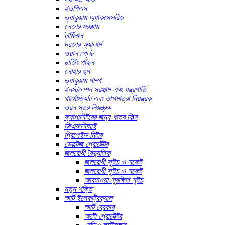
ইউপিএস
ভ্যাকুয়াম অ্যাকসেসরিজ
লেজার সরঞ্জাম
টার্মিনাল
দরজার অ্যালার্ম
ওয়াল প্লেট
চার্জিং পাইল
লোহার হুপ
ভ্যাকুয়াম পাম্প
ইনস্টলেশন সরঞ্জাম এবং যন্ত্রপাতি
থার্মোস্ট্যাট এবং তাপমাত্রা নিয়ন্ত্রক
তরল স্তর নিয়ন্ত্রক
ক্যাপাসিটরের জন্য ধাতব ফিল্ম
জিএফসিআই
প্রিপেইড মিটার
ভোল্টেজ প্রোটেক্টর
জলরোধী বৈদ্যুতিক
জলরোধী সুইচ ও সকেট
জলরোধী সুইচ ও সকেট
আবহাওয়া-সুরক্ষিত সুইচ
নতুন শক্তি
স্মার্ট ইলেকট্রিক্যাল
স্মার্ট ব্রেকার
অটো প্রোটেক্টর