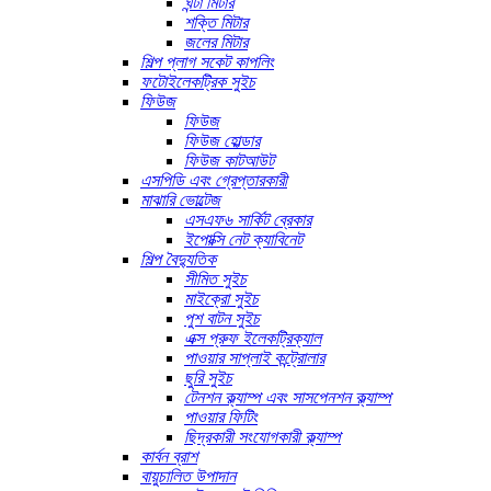
ঘন্টা মিটার
শক্তি মিটার
জলের মিটার
শিল্প প্লাগ সকেট কাপলিং
ফটোইলেকট্রিক সুইচ
ফিউজ
ফিউজ
ফিউজ হোল্ডার
ফিউজ কাটআউট
এসপিডি এবং গ্রেপ্তারকারী
মাঝারি ভোল্টেজ
এসএফ৬ সার্কিট ব্রেকার
ইপোক্সি নেট ক্যাবিনেট
শিল্প বৈদ্যুতিক
সীমিত সুইচ
মাইক্রো সুইচ
পুশ বাটন সুইচ
এক্স প্রুফ ইলেকট্রিক্যাল
পাওয়ার সাপ্লাই কন্ট্রোলার
ছুরি সুইচ
টেনশন ক্ল্যাম্প এবং সাসপেনশন ক্ল্যাম্প
পাওয়ার ফিটিং
ছিদ্রকারী সংযোগকারী ক্ল্যাম্প
কার্বন ব্রাশ
বায়ুচালিত উপাদান