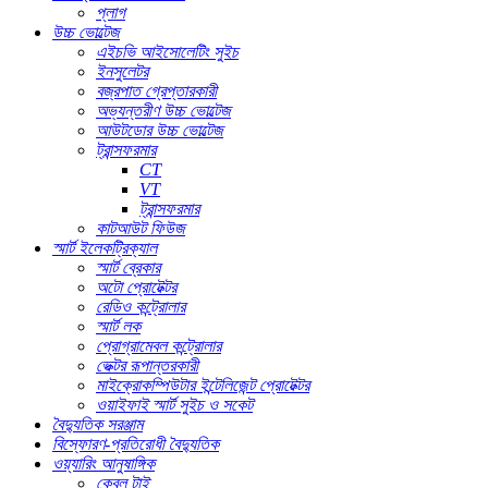
প্লাগ
উচ্চ ভোল্টেজ
এইচভি আইসোলেটিং সুইচ
ইনসুলেটর
বজ্রপাত গ্রেপ্তারকারী
অভ্যন্তরীণ উচ্চ ভোল্টেজ
আউটডোর উচ্চ ভোল্টেজ
ট্রান্সফরমার
CT
VT
ট্রান্সফরমার
কাটআউট ফিউজ
স্মার্ট ইলেকট্রিক্যাল
স্মার্ট ব্রেকার
অটো প্রোটেক্টর
রেডিও কন্ট্রোলার
স্মার্ট লক
প্রোগ্রামেবল কন্ট্রোলার
ভেক্টর রূপান্তরকারী
মাইক্রোকম্পিউটার ইন্টেলিজেন্ট প্রোটেক্টর
ওয়াইফাই স্মার্ট সুইচ ও সকেট
বৈদ্যুতিক সরঞ্জাম
বিস্ফোরণ-প্রতিরোধী বৈদ্যুতিক
ওয়্যারিং আনুষাঙ্গিক
কেবল টাই