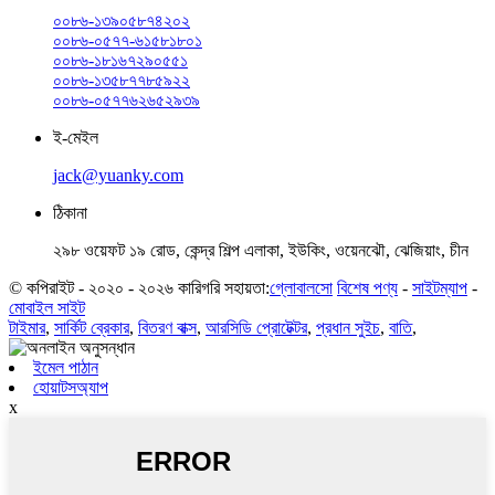
০০৮৬-১৩৯০৫৮৭৪২০২
০০৮৬-০৫৭৭-৬১৫৮১৮০১
০০৮৬-১৮১৬৭২৯০৫৫১
০০৮৬-১৩৫৮৭৭৮৫৯২২
০০৮৬-০৫৭৭৬২৬৫২৯৩৯
ই-মেইল
jack@yuanky.com
ঠিকানা
২৯৮ ওয়েফট ১৯ রোড, কেন্দ্র শিল্প এলাকা, ইউকিং, ওয়েনঝৌ, ঝেজিয়াং, চীন
© কপিরাইট - ২০২০ - ২০২৬ কারিগরি সহায়তা:
গ্লোবালসো
বিশেষ পণ্য
-
সাইটম্যাপ
-
মোবাইল সাইট
টাইমার
,
সার্কিট ব্রেকার
,
বিতরণ বাক্স
,
আরসিডি প্রোটেক্টর
,
প্রধান সুইচ
,
বাতি
,
ইমেল পাঠান
হোয়াটসঅ্যাপ
x