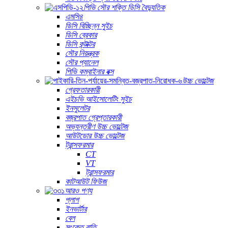
পিভি সৌর শক্তি ডিসি বৈদ্যুতিক
এমসি৪
ডিসি বিচ্ছিন্ন সুইচ
ডিসি ব্রেকার
ডিসি কন্টাক্টর
সৌর নিয়ন্ত্রক
সৌর প্যানেল
পিভি কম্বাইনার বক্স
উচ্চ ভোল্টেজ
গ্রেফতারকারী
এইচভি আইসোলেটিং সুইচ
ইনসুলেটর
বজ্রপাত গ্রেপ্তারকারী
অভ্যন্তরীণ উচ্চ ভোল্টেজ
আউটডোর উচ্চ ভোল্টেজ
ট্রান্সফরমার
CT
VT
ট্রান্সফরমার
কাটআউট ফিউজ
আরও পণ্য
প্লাগ
ইনভার্টার
বেল
সংকেত বাতি