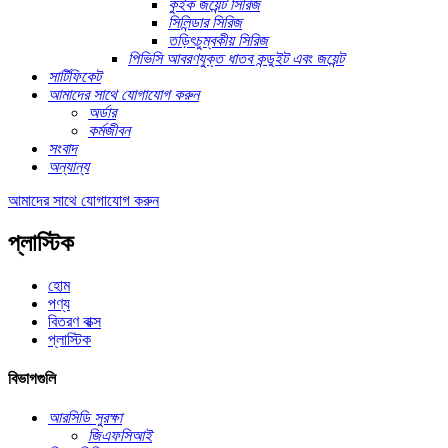
কুইক জয়েন্ট সিরিজ
সিলিন্ডার সিরিজ
তড়িৎচুম্বকীয় সিরিজ
পিভিসি আবরণযুক্ত ধাতব কন্ডুইট এবং জয়েন্ট
সার্টিফিকেট
আমাদের সাথে যোগাযোগ করুন
অর্ডার
কর্মজীবন
সংবাদ
অন্যান্য
আমাদের সাথে যোগাযোগ করুন
প্লাস্টিক
হোম
পণ্য
বিতরণ বাক্স
প্লাস্টিক
বিভাগগুলি
আরসিডি সুরক্ষা
জিএফসিআই