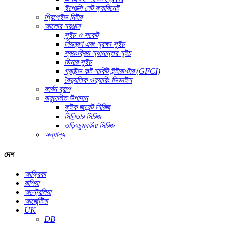
ইপোক্সি নেট ক্যাবিনেট
প্রিপেইড মিটার
আলোর সরঞ্জাম
সুইচ ও সকেট
নিয়ন্ত্রণ এবং সুরক্ষা সুইচ
স্বয়ংক্রিয় স্থানান্তর সুইচ
ডিমার সুইচ
গ্রাউন্ড ফল্ট সার্কিট ইন্টারাপ্টার (GFCI)
বৈদ্যুতিক ওয়্যারিং ডিভাইস
কার্বন ব্রাশ
বায়ুচালিত উপাদান
কুইক জয়েন্ট সিরিজ
সিলিন্ডার সিরিজ
তড়িৎচুম্বকীয় সিরিজ
অন্যান্য
দেশ
আফ্রিকা
রাশিয়া
অস্ট্রেলিয়া
আর্জেন্টিনা
UK
DB