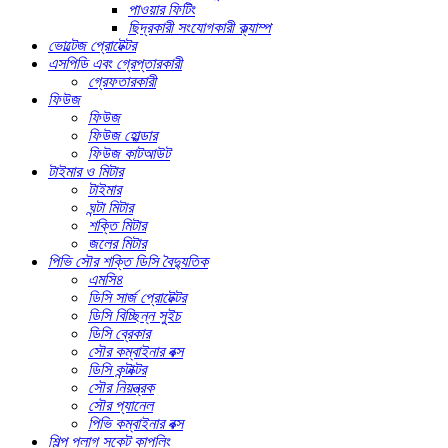
পাওয়ার ফিটিং
ছিদ্রকারী সংযোগকারী ক্ল্যাম্প
ভোল্টেজ প্রোটেক্টর
এসপিডি এবং গ্রেপ্তারকারী
গ্রেফতারকারী
ফিউজ
ফিউজ
ফিউজ হোল্ডার
ফিউজ কাটআউট
টাইমার ও মিটার
টাইমার
ঘন্টা মিটার
শক্তি মিটার
জলের মিটার
পিভি সৌর শক্তি ডিসি বৈদ্যুতিক
এমসি৪
ডিসি সার্জ প্রোটেক্টর
ডিসি বিচ্ছিন্ন সুইচ
ডিসি ব্রেকার
সৌর কম্বাইনার বক্স
ডিসি কন্টাক্টর
সৌর নিয়ন্ত্রক
সৌর প্যানেল
পিভি কম্বাইনার বক্স
শিল্প প্লাগ সকেট কাপলিং