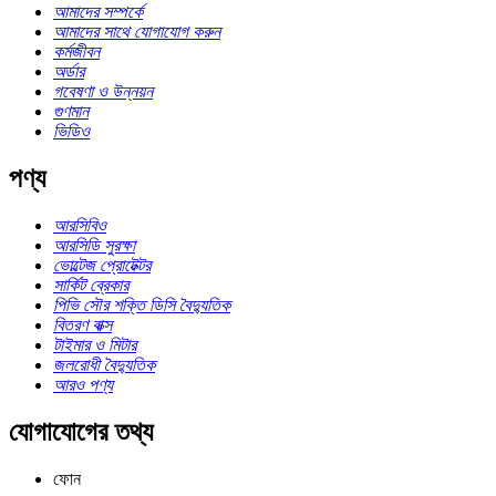
আমাদের সম্পর্কে
আমাদের সাথে যোগাযোগ করুন
কর্মজীবন
অর্ডার
গবেষণা ও উন্নয়ন
গুণমান
ভিডিও
পণ্য
আরসিবিও
আরসিডি সুরক্ষা
ভোল্টেজ প্রোটেক্টর
সার্কিট ব্রেকার
পিভি সৌর শক্তি ডিসি বৈদ্যুতিক
বিতরণ বাক্স
টাইমার ও মিটার
জলরোধী বৈদ্যুতিক
আরও পণ্য
যোগাযোগের তথ্য
ফোন