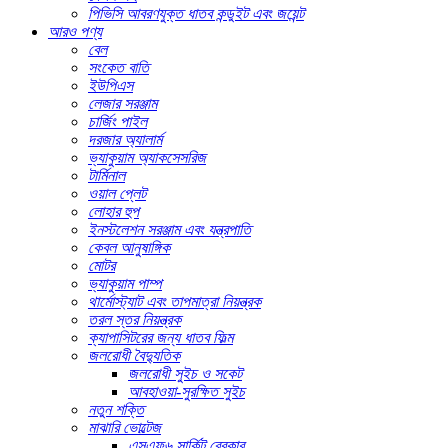
পিভিসি আবরণযুক্ত ধাতব কন্ডুইট এবং জয়েন্ট
আরও পণ্য
বেল
সংকেত বাতি
ইউপিএস
লেজার সরঞ্জাম
চার্জিং পাইল
দরজার অ্যালার্ম
ভ্যাকুয়াম অ্যাকসেসরিজ
টার্মিনাল
ওয়াল প্লেট
লোহার হুপ
ইনস্টলেশন সরঞ্জাম এবং যন্ত্রপাতি
কেবল আনুষাঙ্গিক
মোটর
ভ্যাকুয়াম পাম্প
থার্মোস্ট্যাট এবং তাপমাত্রা নিয়ন্ত্রক
তরল স্তর নিয়ন্ত্রক
ক্যাপাসিটরের জন্য ধাতব ফিল্ম
জলরোধী বৈদ্যুতিক
জলরোধী সুইচ ও সকেট
আবহাওয়া-সুরক্ষিত সুইচ
নতুন শক্তি
মাঝারি ভোল্টেজ
এসএফ৬ সার্কিট ব্রেকার