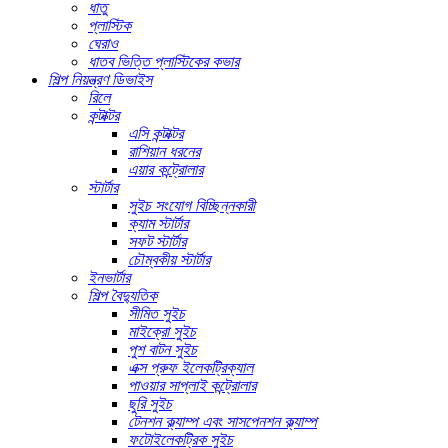
ধাতু
প্লাস্টিক
ঘেরাও
ধাতব ভিত্তি প্লাস্টিকের কভার
শিল্প নিয়ন্ত্রণ ডিভাইস
রিলে
কন্টাক্টর
এসি কন্টাক্টর
রাশিয়ান ধরনের
এয়ার কন্ট্রোলার
স্টার্টার
সুইচ সংযোগ বিচ্ছিন্নকারী
ক্যাম স্টার্টার
সফট স্টার্টার
চৌম্বকীয় স্টার্টার
ইনভার্টার
শিল্প বৈদ্যুতিক
সীমিত সুইচ
মাইক্রো সুইচ
পুশ বাটন সুইচ
এক্স প্রুফ ইলেকট্রিক্যাল
পাওয়ার সাপ্লাই কন্ট্রোলার
ছুরি সুইচ
টেনশন ক্ল্যাম্প এবং সাসপেনশন ক্ল্যাম্প
ফটোইলেকট্রিক সুইচ