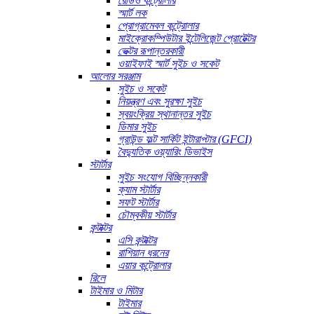
রেডিও কন্ট্রোলার
স্মার্ট লক
প্রোগ্রামেবল কন্ট্রোলার
মাইক্রোকম্পিউটার ইন্টেলিজেন্ট প্রোটেক্টর
ভেক্টর রূপান্তরকারী
ওয়াইফাই স্মার্ট সুইচ ও সকেট
আলোর সরঞ্জাম
সুইচ ও সকেট
নিয়ন্ত্রণ এবং সুরক্ষা সুইচ
স্বয়ংক্রিয় স্থানান্তর সুইচ
ডিমার সুইচ
গ্রাউন্ড ফল্ট সার্কিট ইন্টারাপ্টার (GFCI)
বৈদ্যুতিক ওয়্যারিং ডিভাইস
স্টার্টার
সুইচ সংযোগ বিচ্ছিন্নকারী
ক্যাম স্টার্টার
সফট স্টার্টার
চৌম্বকীয় স্টার্টার
কন্টাক্টর
এসি কন্টাক্টর
রাশিয়ান ধরনের
এয়ার কন্ট্রোলার
রিলে
টাইমার ও মিটার
টাইমার