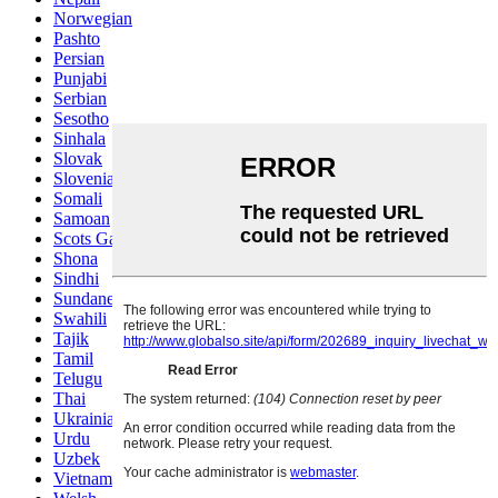
Norwegian
Pashto
Persian
Punjabi
Serbian
Sesotho
Sinhala
Slovak
Slovenian
Somali
Samoan
Scots Gaelic
Shona
Sindhi
Sundanese
Swahili
Tajik
Tamil
Telugu
Thai
Ukrainian
Urdu
Uzbek
Vietnamese