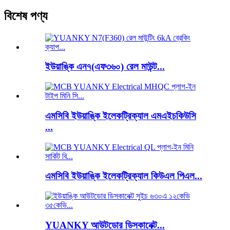
বিশেষ পণ্য
ইউয়াঙ্কি এন৭(এফ৩৬০) রেল মাউন্ট...
এমসিবি ইউয়াঙ্কি ইলেকট্রিক্যাল এমএইচকিউসি
...
এমসিবি ইউয়াঙ্কি ইলেকট্রিক্যাল কিউএল পিএল...
YUANKY আউটডোর ডিসকানেক্ট...