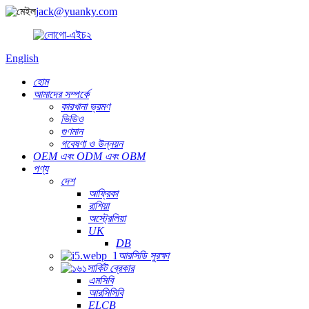
jack@yuanky.com
English
হোম
আমাদের সম্পর্কে
কারখানা ভ্রমণ
ভিডিও
গুণমান
গবেষণা ও উন্নয়ন
OEM এবং ODM এবং OBM
পণ্য
দেশ
আফ্রিকা
রাশিয়া
অস্ট্রেলিয়া
UK
DB
আরসিডি সুরক্ষা
সার্কিট ব্রেকার
এমসিবি
আরসিসিবি
ELCB