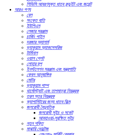
পিভিসি আবরণযুক্ত ধাতব কন্ডুইট এবং জয়েন্ট
আরও পণ্য
বেল
সংকেত বাতি
ইউপিএস
লেজার সরঞ্জাম
চার্জিং পাইল
দরজার অ্যালার্ম
ভ্যাকুয়াম অ্যাকসেসরিজ
টার্মিনাল
ওয়াল প্লেট
লোহার হুপ
ইনস্টলেশন সরঞ্জাম এবং যন্ত্রপাতি
কেবল আনুষাঙ্গিক
মোটর
ভ্যাকুয়াম পাম্প
থার্মোস্ট্যাট এবং তাপমাত্রা নিয়ন্ত্রক
তরল স্তর নিয়ন্ত্রক
ক্যাপাসিটরের জন্য ধাতব ফিল্ম
জলরোধী বৈদ্যুতিক
জলরোধী সুইচ ও সকেট
আবহাওয়া-সুরক্ষিত সুইচ
নতুন শক্তি
মাঝারি ভোল্টেজ
এসএফ৬ সার্কিট ব্রেকার