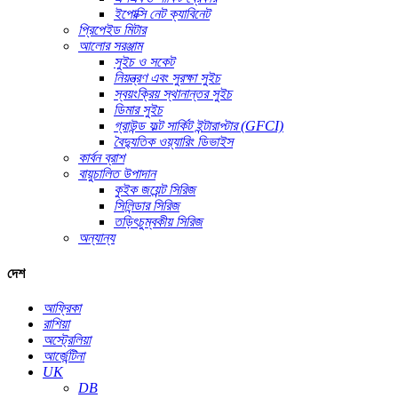
ইপোক্সি নেট ক্যাবিনেট
প্রিপেইড মিটার
আলোর সরঞ্জাম
সুইচ ও সকেট
নিয়ন্ত্রণ এবং সুরক্ষা সুইচ
স্বয়ংক্রিয় স্থানান্তর সুইচ
ডিমার সুইচ
গ্রাউন্ড ফল্ট সার্কিট ইন্টারাপ্টার (GFCI)
বৈদ্যুতিক ওয়্যারিং ডিভাইস
কার্বন ব্রাশ
বায়ুচালিত উপাদান
কুইক জয়েন্ট সিরিজ
সিলিন্ডার সিরিজ
তড়িৎচুম্বকীয় সিরিজ
অন্যান্য
দেশ
আফ্রিকা
রাশিয়া
অস্ট্রেলিয়া
আর্জেন্টিনা
UK
DB