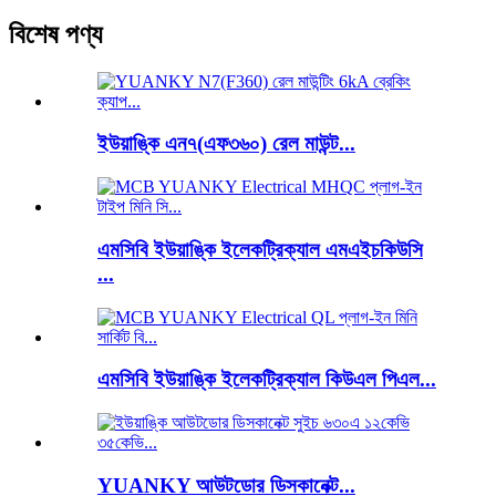
বিশেষ পণ্য
ইউয়াঙ্কি এন৭(এফ৩৬০) রেল মাউন্ট...
এমসিবি ইউয়াঙ্কি ইলেকট্রিক্যাল এমএইচকিউসি
...
এমসিবি ইউয়াঙ্কি ইলেকট্রিক্যাল কিউএল পিএল...
YUANKY আউটডোর ডিসকানেক্ট...