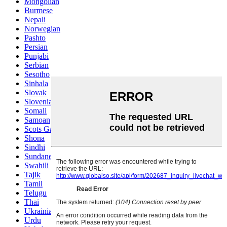
Mongolian
Burmese
Nepali
Norwegian
Pashto
Persian
Punjabi
Serbian
Sesotho
Sinhala
Slovak
Slovenian
Somali
Samoan
Scots Gaelic
Shona
Sindhi
Sundanese
Swahili
Tajik
Tamil
Telugu
Thai
Ukrainian
Urdu