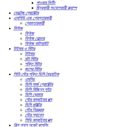
পাওয়ার ফিটিং
ছিদ্রকারী সংযোগকারী ক্ল্যাম্প
ভোল্টেজ প্রোটেক্টর
এসপিডি এবং গ্রেপ্তারকারী
গ্রেফতারকারী
ফিউজ
ফিউজ
ফিউজ হোল্ডার
ফিউজ কাটআউট
টাইমার ও মিটার
টাইমার
ঘন্টা মিটার
শক্তি মিটার
জলের মিটার
পিভি সৌর শক্তি ডিসি বৈদ্যুতিক
এমসি৪
ডিসি সার্জ প্রোটেক্টর
ডিসি বিচ্ছিন্ন সুইচ
ডিসি ব্রেকার
সৌর কম্বাইনার বক্স
ডিসি কন্টাক্টর
সৌর নিয়ন্ত্রক
সৌর প্যানেল
পিভি কম্বাইনার বক্স
শিল্প প্লাগ সকেট কাপলিং