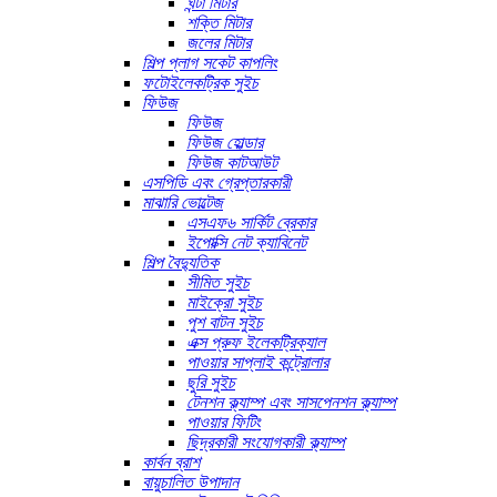
ঘন্টা মিটার
শক্তি মিটার
জলের মিটার
শিল্প প্লাগ সকেট কাপলিং
ফটোইলেকট্রিক সুইচ
ফিউজ
ফিউজ
ফিউজ হোল্ডার
ফিউজ কাটআউট
এসপিডি এবং গ্রেপ্তারকারী
মাঝারি ভোল্টেজ
এসএফ৬ সার্কিট ব্রেকার
ইপোক্সি নেট ক্যাবিনেট
শিল্প বৈদ্যুতিক
সীমিত সুইচ
মাইক্রো সুইচ
পুশ বাটন সুইচ
এক্স প্রুফ ইলেকট্রিক্যাল
পাওয়ার সাপ্লাই কন্ট্রোলার
ছুরি সুইচ
টেনশন ক্ল্যাম্প এবং সাসপেনশন ক্ল্যাম্প
পাওয়ার ফিটিং
ছিদ্রকারী সংযোগকারী ক্ল্যাম্প
কার্বন ব্রাশ
বায়ুচালিত উপাদান