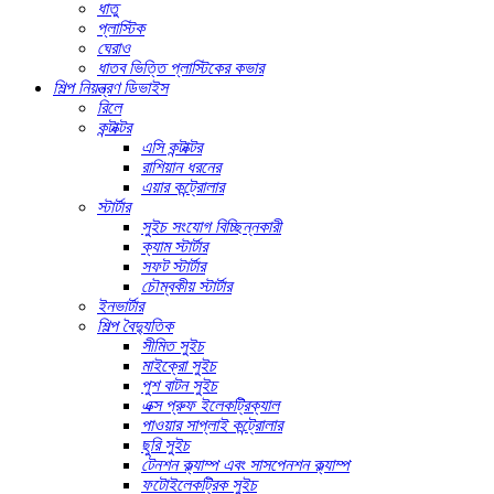
ধাতু
প্লাস্টিক
ঘেরাও
ধাতব ভিত্তি প্লাস্টিকের কভার
শিল্প নিয়ন্ত্রণ ডিভাইস
রিলে
কন্টাক্টর
এসি কন্টাক্টর
রাশিয়ান ধরনের
এয়ার কন্ট্রোলার
স্টার্টার
সুইচ সংযোগ বিচ্ছিন্নকারী
ক্যাম স্টার্টার
সফট স্টার্টার
চৌম্বকীয় স্টার্টার
ইনভার্টার
শিল্প বৈদ্যুতিক
সীমিত সুইচ
মাইক্রো সুইচ
পুশ বাটন সুইচ
এক্স প্রুফ ইলেকট্রিক্যাল
পাওয়ার সাপ্লাই কন্ট্রোলার
ছুরি সুইচ
টেনশন ক্ল্যাম্প এবং সাসপেনশন ক্ল্যাম্প
ফটোইলেকট্রিক সুইচ