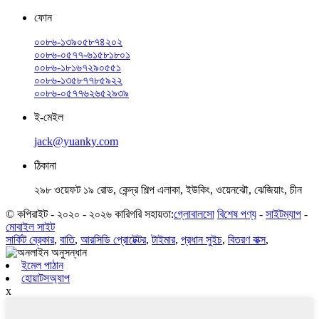
ফোন
০০৮৬-১৩৯০৫৮৭৪২০২
০০৮৬-০৫৭৭-৬১৫৮১৮০১
০০৮৬-১৮১৬৭২৯০৫৫১
০০৮৬-১৩৫৮৭৭৮৫৯২২
০০৮৬-০৫৭৭৬২৬৫২৯৩৯
ই-মেইল
jack@yuanky.com
ঠিকানা
২৯৮ ওয়েফট ১৯ রোড, কেন্দ্র শিল্প এলাকা, ইউকিং, ওয়েনঝৌ, ঝেজিয়াং, চীন
© কপিরাইট - ২০২০ - ২০২৬ কারিগরি সহায়তা:
গ্লোবালসো
বিশেষ পণ্য
-
সাইটম্যাপ
-
মোবাইল সাইট
সার্কিট ব্রেকার
,
বাতি
,
আরসিডি প্রোটেক্টর
,
টাইমার
,
প্রধান সুইচ
,
বিতরণ বাক্স
,
ইমেল পাঠান
হোয়াটসঅ্যাপ
x