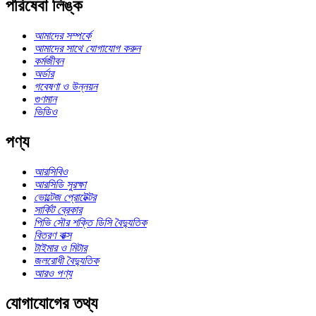
পরিষেবা লিঙ্ক
আমাদের সম্পর্কে
আমাদের সাথে যোগাযোগ করুন
কর্মজীবন
অর্ডার
গবেষণা ও উন্নয়ন
গুণমান
ভিডিও
পণ্য
আরসিবিও
আরসিডি সুরক্ষা
ভোল্টেজ প্রোটেক্টর
সার্কিট ব্রেকার
পিভি সৌর শক্তি ডিসি বৈদ্যুতিক
বিতরণ বাক্স
টাইমার ও মিটার
জলরোধী বৈদ্যুতিক
আরও পণ্য
যোগাযোগের তথ্য