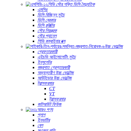
পিভি সৌর শক্তি ডিসি বৈদ্যুতিক
এমসি৪
ডিসি বিচ্ছিন্ন সুইচ
ডিসি ব্রেকার
ডিসি কন্টাক্টর
সৌর নিয়ন্ত্রক
সৌর প্যানেল
পিভি কম্বাইনার বক্স
উচ্চ ভোল্টেজ
গ্রেফতারকারী
এইচভি আইসোলেটিং সুইচ
ইনসুলেটর
বজ্রপাত গ্রেপ্তারকারী
অভ্যন্তরীণ উচ্চ ভোল্টেজ
আউটডোর উচ্চ ভোল্টেজ
ট্রান্সফরমার
CT
VT
ট্রান্সফরমার
কাটআউট ফিউজ
আরও পণ্য
প্লাগ
ইনভার্টার
বেল
সংকেত বাতি