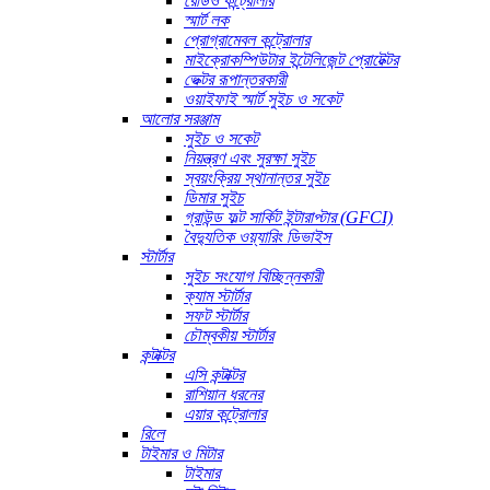
রেডিও কন্ট্রোলার
স্মার্ট লক
প্রোগ্রামেবল কন্ট্রোলার
মাইক্রোকম্পিউটার ইন্টেলিজেন্ট প্রোটেক্টর
ভেক্টর রূপান্তরকারী
ওয়াইফাই স্মার্ট সুইচ ও সকেট
আলোর সরঞ্জাম
সুইচ ও সকেট
নিয়ন্ত্রণ এবং সুরক্ষা সুইচ
স্বয়ংক্রিয় স্থানান্তর সুইচ
ডিমার সুইচ
গ্রাউন্ড ফল্ট সার্কিট ইন্টারাপ্টার (GFCI)
বৈদ্যুতিক ওয়্যারিং ডিভাইস
স্টার্টার
সুইচ সংযোগ বিচ্ছিন্নকারী
ক্যাম স্টার্টার
সফট স্টার্টার
চৌম্বকীয় স্টার্টার
কন্টাক্টর
এসি কন্টাক্টর
রাশিয়ান ধরনের
এয়ার কন্ট্রোলার
রিলে
টাইমার ও মিটার
টাইমার