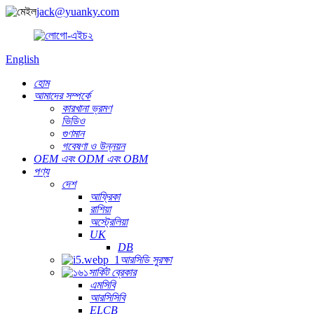
jack@yuanky.com
English
হোম
আমাদের সম্পর্কে
কারখানা ভ্রমণ
ভিডিও
গুণমান
গবেষণা ও উন্নয়ন
OEM এবং ODM এবং OBM
পণ্য
দেশ
আফ্রিকা
রাশিয়া
অস্ট্রেলিয়া
UK
DB
আরসিডি সুরক্ষা
সার্কিট ব্রেকার
এমসিবি
আরসিসিবি
ELCB