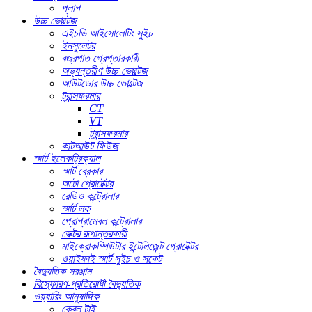
প্লাগ
উচ্চ ভোল্টেজ
এইচভি আইসোলেটিং সুইচ
ইনসুলেটর
বজ্রপাত গ্রেপ্তারকারী
অভ্যন্তরীণ উচ্চ ভোল্টেজ
আউটডোর উচ্চ ভোল্টেজ
ট্রান্সফরমার
CT
VT
ট্রান্সফরমার
কাটআউট ফিউজ
স্মার্ট ইলেকট্রিক্যাল
স্মার্ট ব্রেকার
অটো প্রোটেক্টর
রেডিও কন্ট্রোলার
স্মার্ট লক
প্রোগ্রামেবল কন্ট্রোলার
ভেক্টর রূপান্তরকারী
মাইক্রোকম্পিউটার ইন্টেলিজেন্ট প্রোটেক্টর
ওয়াইফাই স্মার্ট সুইচ ও সকেট
বৈদ্যুতিক সরঞ্জাম
বিস্ফোরণ-প্রতিরোধী বৈদ্যুতিক
ওয়্যারিং আনুষাঙ্গিক
কেবল টাই