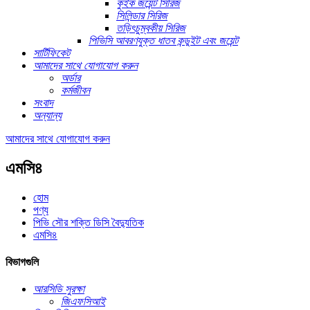
কুইক জয়েন্ট সিরিজ
সিলিন্ডার সিরিজ
তড়িৎচুম্বকীয় সিরিজ
পিভিসি আবরণযুক্ত ধাতব কন্ডুইট এবং জয়েন্ট
সার্টিফিকেট
আমাদের সাথে যোগাযোগ করুন
অর্ডার
কর্মজীবন
সংবাদ
অন্যান্য
আমাদের সাথে যোগাযোগ করুন
এমসি৪
হোম
পণ্য
পিভি সৌর শক্তি ডিসি বৈদ্যুতিক
এমসি৪
বিভাগগুলি
আরসিডি সুরক্ষা
জিএফসিআই