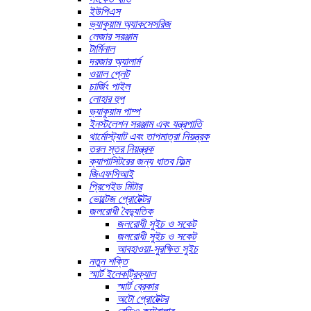
ইউপিএস
ভ্যাকুয়াম অ্যাকসেসরিজ
লেজার সরঞ্জাম
টার্মিনাল
দরজার অ্যালার্ম
ওয়াল প্লেট
চার্জিং পাইল
লোহার হুপ
ভ্যাকুয়াম পাম্প
ইনস্টলেশন সরঞ্জাম এবং যন্ত্রপাতি
থার্মোস্ট্যাট এবং তাপমাত্রা নিয়ন্ত্রক
তরল স্তর নিয়ন্ত্রক
ক্যাপাসিটরের জন্য ধাতব ফিল্ম
জিএফসিআই
প্রিপেইড মিটার
ভোল্টেজ প্রোটেক্টর
জলরোধী বৈদ্যুতিক
জলরোধী সুইচ ও সকেট
জলরোধী সুইচ ও সকেট
আবহাওয়া-সুরক্ষিত সুইচ
নতুন শক্তি
স্মার্ট ইলেকট্রিক্যাল
স্মার্ট ব্রেকার
অটো প্রোটেক্টর