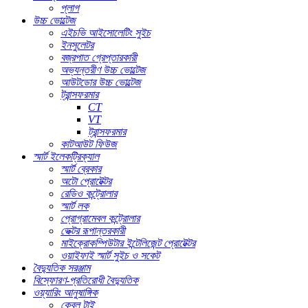
প্লাগ
উচ্চ ভোল্টেজ
এইচভি আইসোলেটিং সুইচ
ইনসুলেটর
বজ্রপাত গ্রেপ্তারকারী
অভ্যন্তরীণ উচ্চ ভোল্টেজ
আউটডোর উচ্চ ভোল্টেজ
ট্রান্সফরমার
CT
VT
ট্রান্সফরমার
কাটআউট ফিউজ
স্মার্ট ইলেকট্রিক্যাল
স্মার্ট ব্রেকার
অটো প্রোটেক্টর
রেডিও কন্ট্রোলার
স্মার্ট লক
প্রোগ্রামেবল কন্ট্রোলার
ভেক্টর রূপান্তরকারী
মাইক্রোকম্পিউটার ইন্টেলিজেন্ট প্রোটেক্টর
ওয়াইফাই স্মার্ট সুইচ ও সকেট
বৈদ্যুতিক সরঞ্জাম
বিস্ফোরণ-প্রতিরোধী বৈদ্যুতিক
ওয়্যারিং আনুষাঙ্গিক
কেবল টাই