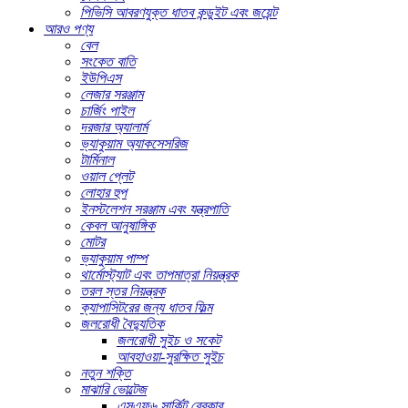
পিভিসি আবরণযুক্ত ধাতব কন্ডুইট এবং জয়েন্ট
আরও পণ্য
বেল
সংকেত বাতি
ইউপিএস
লেজার সরঞ্জাম
চার্জিং পাইল
দরজার অ্যালার্ম
ভ্যাকুয়াম অ্যাকসেসরিজ
টার্মিনাল
ওয়াল প্লেট
লোহার হুপ
ইনস্টলেশন সরঞ্জাম এবং যন্ত্রপাতি
কেবল আনুষাঙ্গিক
মোটর
ভ্যাকুয়াম পাম্প
থার্মোস্ট্যাট এবং তাপমাত্রা নিয়ন্ত্রক
তরল স্তর নিয়ন্ত্রক
ক্যাপাসিটরের জন্য ধাতব ফিল্ম
জলরোধী বৈদ্যুতিক
জলরোধী সুইচ ও সকেট
আবহাওয়া-সুরক্ষিত সুইচ
নতুন শক্তি
মাঝারি ভোল্টেজ
এসএফ৬ সার্কিট ব্রেকার