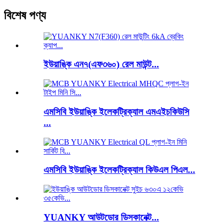
বিশেষ পণ্য
ইউয়াঙ্কি এন৭(এফ৩৬০) রেল মাউন্ট...
এমসিবি ইউয়াঙ্কি ইলেকট্রিক্যাল এমএইচকিউসি
...
এমসিবি ইউয়াঙ্কি ইলেকট্রিক্যাল কিউএল পিএল...
YUANKY আউটডোর ডিসকানেক্ট...