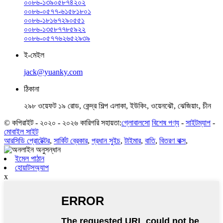
০০৮৬-১৩৯০৫৮৭৪২০২
০০৮৬-০৫৭৭-৬১৫৮১৮০১
০০৮৬-১৮১৬৭২৯০৫৫১
০০৮৬-১৩৫৮৭৭৮৫৯২২
০০৮৬-০৫৭৭৬২৬৫২৯৩৯
ই-মেইল
jack@yuanky.com
ঠিকানা
২৯৮ ওয়েফট ১৯ রোড, কেন্দ্র শিল্প এলাকা, ইউকিং, ওয়েনঝৌ, ঝেজিয়াং, চীন
© কপিরাইট - ২০২০ - ২০২৬ কারিগরি সহায়তা:
গ্লোবালসো
বিশেষ পণ্য
-
সাইটম্যাপ
-
মোবাইল সাইট
আরসিডি প্রোটেক্টর
,
সার্কিট ব্রেকার
,
প্রধান সুইচ
,
টাইমার
,
বাতি
,
বিতরণ বাক্স
,
ইমেল পাঠান
হোয়াটসঅ্যাপ
x