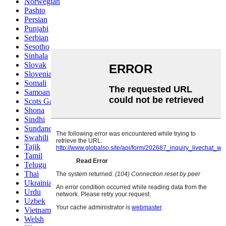
Norwegian
Pashto
Persian
Punjabi
Serbian
Sesotho
Sinhala
Slovak
Slovenian
Somali
Samoan
Scots Gaelic
Shona
Sindhi
Sundanese
Swahili
Tajik
Tamil
Telugu
Thai
Ukrainian
Urdu
Uzbek
Vietnamese
Welsh