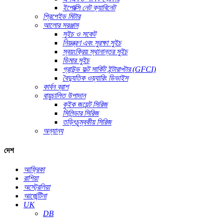
ইপোক্সি নেট ক্যাবিনেট
প্রিপেইড মিটার
আলোর সরঞ্জাম
সুইচ ও সকেট
নিয়ন্ত্রণ এবং সুরক্ষা সুইচ
স্বয়ংক্রিয় স্থানান্তর সুইচ
ডিমার সুইচ
গ্রাউন্ড ফল্ট সার্কিট ইন্টারাপ্টার (GFCI)
বৈদ্যুতিক ওয়্যারিং ডিভাইস
কার্বন ব্রাশ
বায়ুচালিত উপাদান
কুইক জয়েন্ট সিরিজ
সিলিন্ডার সিরিজ
তড়িৎচুম্বকীয় সিরিজ
অন্যান্য
দেশ
আফ্রিকা
রাশিয়া
অস্ট্রেলিয়া
আর্জেন্টিনা
UK
DB