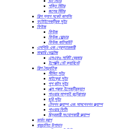
ঘন্টা মিটার
শক্তি মিটার
জলের মিটার
শিল্প প্লাগ সকেট কাপলিং
ফটোইলেকট্রিক সুইচ
ফিউজ
ফিউজ
ফিউজ হোল্ডার
ফিউজ কাটআউট
এসপিডি এবং গ্রেপ্তারকারী
মাঝারি ভোল্টেজ
এসএফ৬ সার্কিট ব্রেকার
ইপোক্সি নেট ক্যাবিনেট
শিল্প বৈদ্যুতিক
সীমিত সুইচ
মাইক্রো সুইচ
পুশ বাটন সুইচ
এক্স প্রুফ ইলেকট্রিক্যাল
পাওয়ার সাপ্লাই কন্ট্রোলার
ছুরি সুইচ
টেনশন ক্ল্যাম্প এবং সাসপেনশন ক্ল্যাম্প
পাওয়ার ফিটিং
ছিদ্রকারী সংযোগকারী ক্ল্যাম্প
কার্বন ব্রাশ
বায়ুচালিত উপাদান