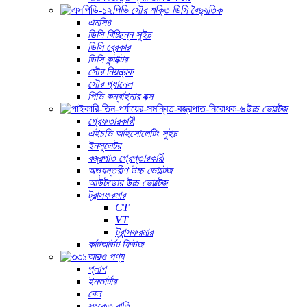
পিভি সৌর শক্তি ডিসি বৈদ্যুতিক
এমসি৪
ডিসি বিচ্ছিন্ন সুইচ
ডিসি ব্রেকার
ডিসি কন্টাক্টর
সৌর নিয়ন্ত্রক
সৌর প্যানেল
পিভি কম্বাইনার বক্স
উচ্চ ভোল্টেজ
গ্রেফতারকারী
এইচভি আইসোলেটিং সুইচ
ইনসুলেটর
বজ্রপাত গ্রেপ্তারকারী
অভ্যন্তরীণ উচ্চ ভোল্টেজ
আউটডোর উচ্চ ভোল্টেজ
ট্রান্সফরমার
CT
VT
ট্রান্সফরমার
কাটআউট ফিউজ
আরও পণ্য
প্লাগ
ইনভার্টার
বেল
সংকেত বাতি