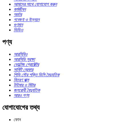
আমাদের সাথে যোগাযোগ করুন
কর্মজীবন
অর্ডার
গবেষণা ও উন্নয়ন
গুণমান
ভিডিও
পণ্য
আরসিবিও
আরসিডি সুরক্ষা
ভোল্টেজ প্রোটেক্টর
সার্কিট ব্রেকার
পিভি সৌর শক্তি ডিসি বৈদ্যুতিক
বিতরণ বাক্স
টাইমার ও মিটার
জলরোধী বৈদ্যুতিক
আরও পণ্য
যোগাযোগের তথ্য
ফোন