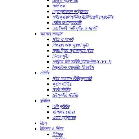
রেডিও কন্ট্রোলার
স্মার্ট লক
প্রোগ্রামেবল কন্ট্রোলার
মাইক্রোকম্পিউটার ইন্টেলিজেন্ট প্রোটেক্টর
ভেক্টর রূপান্তরকারী
ওয়াইফাই স্মার্ট সুইচ ও সকেট
আলোর সরঞ্জাম
সুইচ ও সকেট
নিয়ন্ত্রণ এবং সুরক্ষা সুইচ
স্বয়ংক্রিয় স্থানান্তর সুইচ
ডিমার সুইচ
গ্রাউন্ড ফল্ট সার্কিট ইন্টারাপ্টার (GFCI)
বৈদ্যুতিক ওয়্যারিং ডিভাইস
স্টার্টার
সুইচ সংযোগ বিচ্ছিন্নকারী
ক্যাম স্টার্টার
সফট স্টার্টার
চৌম্বকীয় স্টার্টার
কন্টাক্টর
এসি কন্টাক্টর
রাশিয়ান ধরনের
এয়ার কন্ট্রোলার
রিলে
টাইমার ও মিটার
টাইমার