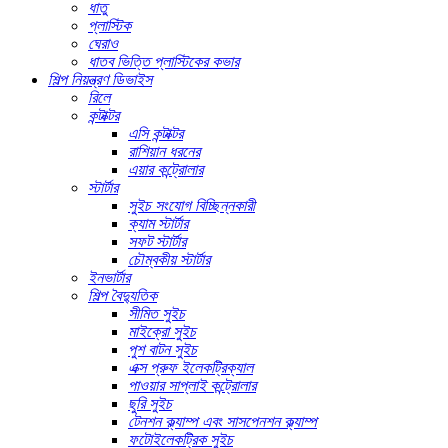
ধাতু
প্লাস্টিক
ঘেরাও
ধাতব ভিত্তি প্লাস্টিকের কভার
শিল্প নিয়ন্ত্রণ ডিভাইস
রিলে
কন্টাক্টর
এসি কন্টাক্টর
রাশিয়ান ধরনের
এয়ার কন্ট্রোলার
স্টার্টার
সুইচ সংযোগ বিচ্ছিন্নকারী
ক্যাম স্টার্টার
সফট স্টার্টার
চৌম্বকীয় স্টার্টার
ইনভার্টার
শিল্প বৈদ্যুতিক
সীমিত সুইচ
মাইক্রো সুইচ
পুশ বাটন সুইচ
এক্স প্রুফ ইলেকট্রিক্যাল
পাওয়ার সাপ্লাই কন্ট্রোলার
ছুরি সুইচ
টেনশন ক্ল্যাম্প এবং সাসপেনশন ক্ল্যাম্প
ফটোইলেকট্রিক সুইচ