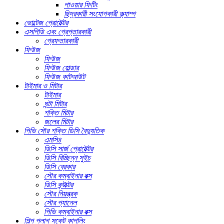
পাওয়ার ফিটিং
ছিদ্রকারী সংযোগকারী ক্ল্যাম্প
ভোল্টেজ প্রোটেক্টর
এসপিডি এবং গ্রেপ্তারকারী
গ্রেফতারকারী
ফিউজ
ফিউজ
ফিউজ হোল্ডার
ফিউজ কাটআউট
টাইমার ও মিটার
টাইমার
ঘন্টা মিটার
শক্তি মিটার
জলের মিটার
পিভি সৌর শক্তি ডিসি বৈদ্যুতিক
এমসি৪
ডিসি সার্জ প্রোটেক্টর
ডিসি বিচ্ছিন্ন সুইচ
ডিসি ব্রেকার
সৌর কম্বাইনার বক্স
ডিসি কন্টাক্টর
সৌর নিয়ন্ত্রক
সৌর প্যানেল
পিভি কম্বাইনার বক্স
শিল্প প্লাগ সকেট কাপলিং