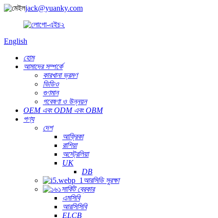
jack@yuanky.com
English
হোম
আমাদের সম্পর্কে
কারখানা ভ্রমণ
ভিডিও
গুণমান
গবেষণা ও উন্নয়ন
OEM এবং ODM এবং OBM
পণ্য
দেশ
আফ্রিকা
রাশিয়া
অস্ট্রেলিয়া
UK
DB
আরসিডি সুরক্ষা
সার্কিট ব্রেকার
এমসিবি
আরসিসিবি
ELCB