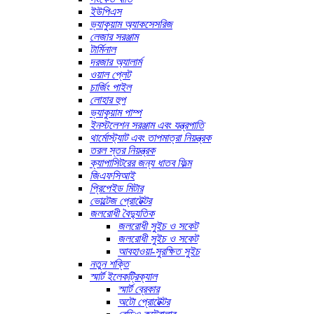
ইউপিএস
ভ্যাকুয়াম অ্যাকসেসরিজ
লেজার সরঞ্জাম
টার্মিনাল
দরজার অ্যালার্ম
ওয়াল প্লেট
চার্জিং পাইল
লোহার হুপ
ভ্যাকুয়াম পাম্প
ইনস্টলেশন সরঞ্জাম এবং যন্ত্রপাতি
থার্মোস্ট্যাট এবং তাপমাত্রা নিয়ন্ত্রক
তরল স্তর নিয়ন্ত্রক
ক্যাপাসিটরের জন্য ধাতব ফিল্ম
জিএফসিআই
প্রিপেইড মিটার
ভোল্টেজ প্রোটেক্টর
জলরোধী বৈদ্যুতিক
জলরোধী সুইচ ও সকেট
জলরোধী সুইচ ও সকেট
আবহাওয়া-সুরক্ষিত সুইচ
নতুন শক্তি
স্মার্ট ইলেকট্রিক্যাল
স্মার্ট ব্রেকার
অটো প্রোটেক্টর