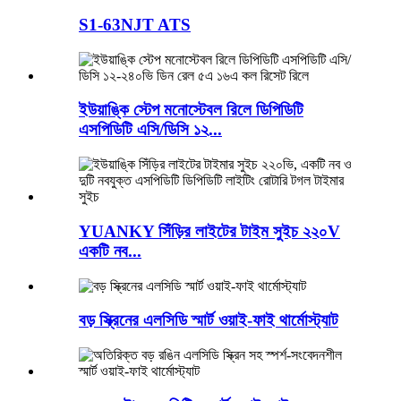
S1-63NJT ATS
ইউয়াঙ্কি স্টেপ মনোস্টেবল রিলে ডিপিডিটি
এসপিডিটি এসি/ডিসি ১২...
YUANKY সিঁড়ির লাইটের টাইম সুইচ ২২০V
একটি নব...
বড় স্ক্রিনের এলসিডি স্মার্ট ওয়াই-ফাই থার্মোস্ট্যাট