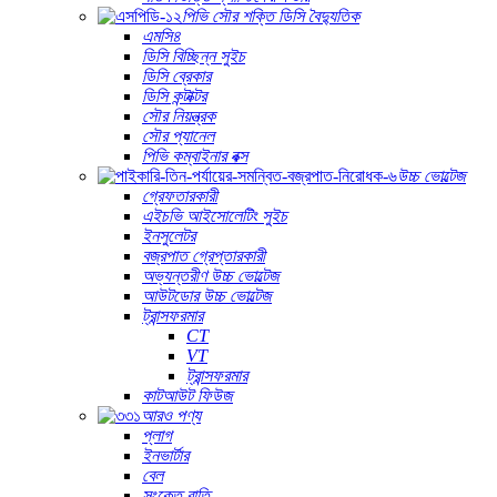
পিভি সৌর শক্তি ডিসি বৈদ্যুতিক
এমসি৪
ডিসি বিচ্ছিন্ন সুইচ
ডিসি ব্রেকার
ডিসি কন্টাক্টর
সৌর নিয়ন্ত্রক
সৌর প্যানেল
পিভি কম্বাইনার বক্স
উচ্চ ভোল্টেজ
গ্রেফতারকারী
এইচভি আইসোলেটিং সুইচ
ইনসুলেটর
বজ্রপাত গ্রেপ্তারকারী
অভ্যন্তরীণ উচ্চ ভোল্টেজ
আউটডোর উচ্চ ভোল্টেজ
ট্রান্সফরমার
CT
VT
ট্রান্সফরমার
কাটআউট ফিউজ
আরও পণ্য
প্লাগ
ইনভার্টার
বেল
সংকেত বাতি