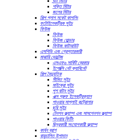
ঘন্টা মিটার
শক্তি মিটার
জলের মিটার
শিল্প প্লাগ সকেট কাপলিং
ফটোইলেকট্রিক সুইচ
ফিউজ
ফিউজ
ফিউজ হোল্ডার
ফিউজ কাটআউট
এসপিডি এবং গ্রেপ্তারকারী
মাঝারি ভোল্টেজ
এসএফ৬ সার্কিট ব্রেকার
ইপোক্সি নেট ক্যাবিনেট
শিল্প বৈদ্যুতিক
সীমিত সুইচ
মাইক্রো সুইচ
পুশ বাটন সুইচ
এক্স প্রুফ ইলেকট্রিক্যাল
পাওয়ার সাপ্লাই কন্ট্রোলার
ছুরি সুইচ
টেনশন ক্ল্যাম্প এবং সাসপেনশন ক্ল্যাম্প
পাওয়ার ফিটিং
ছিদ্রকারী সংযোগকারী ক্ল্যাম্প
কার্বন ব্রাশ
বায়ুচালিত উপাদান