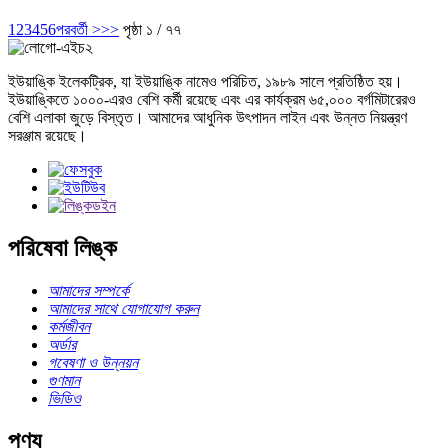
1
2
3
4
5
6
পরবর্তী >
>>
পৃষ্ঠা ১ / ৭৭
ইউয়াঙ্কি ইলেকট্রিক, যা ইউয়াঙ্কি নামেও পরিচিত, ১৯৮৯ সালে প্রতিষ্ঠিত হয়।
ইউয়াঙ্কিতে ১০০০-এরও বেশি কর্মী রয়েছে এবং এর কার্যক্রম ৬৫,০০০ বর্গমিটারেরও
বেশি এলাকা জুড়ে বিস্তৃত। আমাদের আধুনিক উৎপাদন লাইন এবং উন্নত নিয়ন্ত্রণ
সরঞ্জাম রয়েছে।
পরিষেবা লিঙ্ক
আমাদের সম্পর্কে
আমাদের সাথে যোগাযোগ করুন
কর্মজীবন
অর্ডার
গবেষণা ও উন্নয়ন
গুণমান
ভিডিও
পণ্য