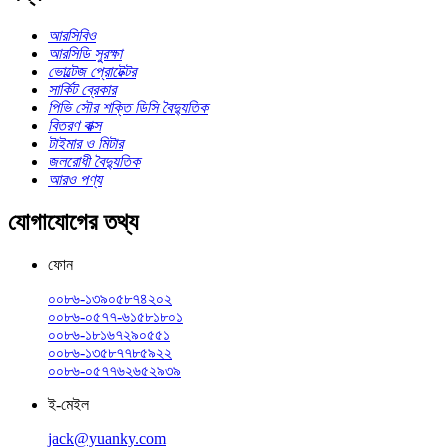
আরসিবিও
আরসিডি সুরক্ষা
ভোল্টেজ প্রোটেক্টর
সার্কিট ব্রেকার
পিভি সৌর শক্তি ডিসি বৈদ্যুতিক
বিতরণ বাক্স
টাইমার ও মিটার
জলরোধী বৈদ্যুতিক
আরও পণ্য
যোগাযোগের তথ্য
ফোন
০০৮৬-১৩৯০৫৮৭৪২০২
০০৮৬-০৫৭৭-৬১৫৮১৮০১
০০৮৬-১৮১৬৭২৯০৫৫১
০০৮৬-১৩৫৮৭৭৮৫৯২২
০০৮৬-০৫৭৭৬২৬৫২৯৩৯
ই-মেইল
jack@yuanky.com