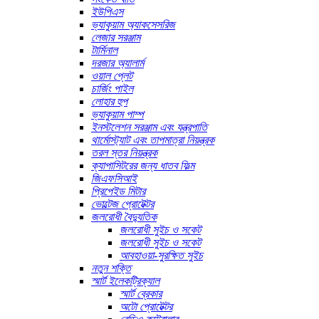
ইউপিএস
ভ্যাকুয়াম অ্যাকসেসরিজ
লেজার সরঞ্জাম
টার্মিনাল
দরজার অ্যালার্ম
ওয়াল প্লেট
চার্জিং পাইল
লোহার হুপ
ভ্যাকুয়াম পাম্প
ইনস্টলেশন সরঞ্জাম এবং যন্ত্রপাতি
থার্মোস্ট্যাট এবং তাপমাত্রা নিয়ন্ত্রক
তরল স্তর নিয়ন্ত্রক
ক্যাপাসিটরের জন্য ধাতব ফিল্ম
জিএফসিআই
প্রিপেইড মিটার
ভোল্টেজ প্রোটেক্টর
জলরোধী বৈদ্যুতিক
জলরোধী সুইচ ও সকেট
জলরোধী সুইচ ও সকেট
আবহাওয়া-সুরক্ষিত সুইচ
নতুন শক্তি
স্মার্ট ইলেকট্রিক্যাল
স্মার্ট ব্রেকার
অটো প্রোটেক্টর