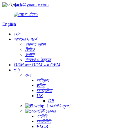
jack@yuanky.com
English
হোম
আমাদের সম্পর্কে
কারখানা ভ্রমণ
ভিডিও
গুণমান
গবেষণা ও উন্নয়ন
OEM এবং ODM এবং OBM
পণ্য
দেশ
আফ্রিকা
রাশিয়া
অস্ট্রেলিয়া
UK
DB
আরসিডি সুরক্ষা
সার্কিট ব্রেকার
এমসিবি
আরসিসিবি
ELCB