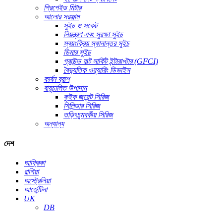
প্রিপেইড মিটার
আলোর সরঞ্জাম
সুইচ ও সকেট
নিয়ন্ত্রণ এবং সুরক্ষা সুইচ
স্বয়ংক্রিয় স্থানান্তর সুইচ
ডিমার সুইচ
গ্রাউন্ড ফল্ট সার্কিট ইন্টারাপ্টার (GFCI)
বৈদ্যুতিক ওয়্যারিং ডিভাইস
কার্বন ব্রাশ
বায়ুচালিত উপাদান
কুইক জয়েন্ট সিরিজ
সিলিন্ডার সিরিজ
তড়িৎচুম্বকীয় সিরিজ
অন্যান্য
দেশ
আফ্রিকা
রাশিয়া
অস্ট্রেলিয়া
আর্জেন্টিনা
UK
DB