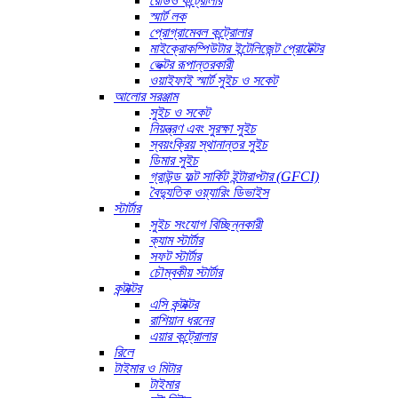
রেডিও কন্ট্রোলার
স্মার্ট লক
প্রোগ্রামেবল কন্ট্রোলার
মাইক্রোকম্পিউটার ইন্টেলিজেন্ট প্রোটেক্টর
ভেক্টর রূপান্তরকারী
ওয়াইফাই স্মার্ট সুইচ ও সকেট
আলোর সরঞ্জাম
সুইচ ও সকেট
নিয়ন্ত্রণ এবং সুরক্ষা সুইচ
স্বয়ংক্রিয় স্থানান্তর সুইচ
ডিমার সুইচ
গ্রাউন্ড ফল্ট সার্কিট ইন্টারাপ্টার (GFCI)
বৈদ্যুতিক ওয়্যারিং ডিভাইস
স্টার্টার
সুইচ সংযোগ বিচ্ছিন্নকারী
ক্যাম স্টার্টার
সফট স্টার্টার
চৌম্বকীয় স্টার্টার
কন্টাক্টর
এসি কন্টাক্টর
রাশিয়ান ধরনের
এয়ার কন্ট্রোলার
রিলে
টাইমার ও মিটার
টাইমার