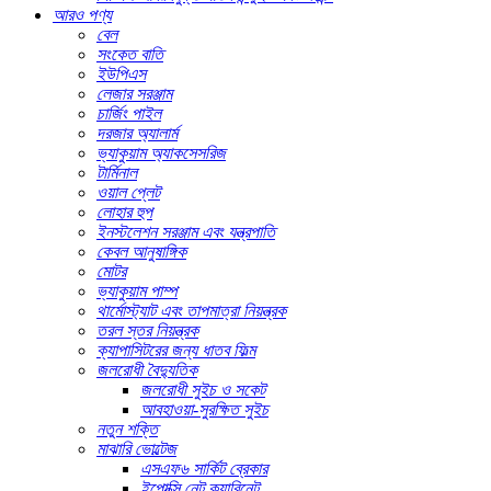
আরও পণ্য
বেল
সংকেত বাতি
ইউপিএস
লেজার সরঞ্জাম
চার্জিং পাইল
দরজার অ্যালার্ম
ভ্যাকুয়াম অ্যাকসেসরিজ
টার্মিনাল
ওয়াল প্লেট
লোহার হুপ
ইনস্টলেশন সরঞ্জাম এবং যন্ত্রপাতি
কেবল আনুষাঙ্গিক
মোটর
ভ্যাকুয়াম পাম্প
থার্মোস্ট্যাট এবং তাপমাত্রা নিয়ন্ত্রক
তরল স্তর নিয়ন্ত্রক
ক্যাপাসিটরের জন্য ধাতব ফিল্ম
জলরোধী বৈদ্যুতিক
জলরোধী সুইচ ও সকেট
আবহাওয়া-সুরক্ষিত সুইচ
নতুন শক্তি
মাঝারি ভোল্টেজ
এসএফ৬ সার্কিট ব্রেকার
ইপোক্সি নেট ক্যাবিনেট