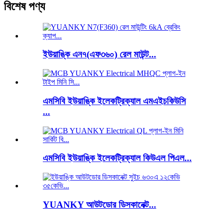
বিশেষ পণ্য
ইউয়াঙ্কি এন৭(এফ৩৬০) রেল মাউন্ট...
এমসিবি ইউয়াঙ্কি ইলেকট্রিক্যাল এমএইচকিউসি
...
এমসিবি ইউয়াঙ্কি ইলেকট্রিক্যাল কিউএল পিএল...
YUANKY আউটডোর ডিসকানেক্ট...