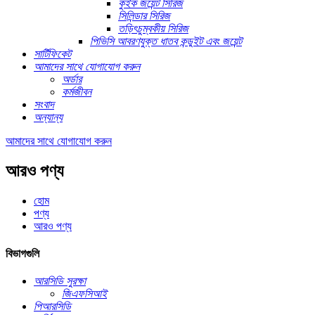
কুইক জয়েন্ট সিরিজ
সিলিন্ডার সিরিজ
তড়িৎচুম্বকীয় সিরিজ
পিভিসি আবরণযুক্ত ধাতব কন্ডুইট এবং জয়েন্ট
সার্টিফিকেট
আমাদের সাথে যোগাযোগ করুন
অর্ডার
কর্মজীবন
সংবাদ
অন্যান্য
আমাদের সাথে যোগাযোগ করুন
আরও পণ্য
হোম
পণ্য
আরও পণ্য
বিভাগগুলি
আরসিডি সুরক্ষা
জিএফসিআই
পিআরসিডি