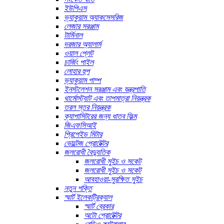
ইউপিএস
ভ্যাকুয়াম অ্যাকসেসরিজ
লেজার সরঞ্জাম
টার্মিনাল
দরজার অ্যালার্ম
ওয়াল প্লেট
চার্জিং পাইল
লোহার হুপ
ভ্যাকুয়াম পাম্প
ইনস্টলেশন সরঞ্জাম এবং যন্ত্রপাতি
থার্মোস্ট্যাট এবং তাপমাত্রা নিয়ন্ত্রক
তরল স্তর নিয়ন্ত্রক
ক্যাপাসিটরের জন্য ধাতব ফিল্ম
জিএফসিআই
প্রিপেইড মিটার
ভোল্টেজ প্রোটেক্টর
জলরোধী বৈদ্যুতিক
জলরোধী সুইচ ও সকেট
জলরোধী সুইচ ও সকেট
আবহাওয়া-সুরক্ষিত সুইচ
নতুন শক্তি
স্মার্ট ইলেকট্রিক্যাল
স্মার্ট ব্রেকার
অটো প্রোটেক্টর