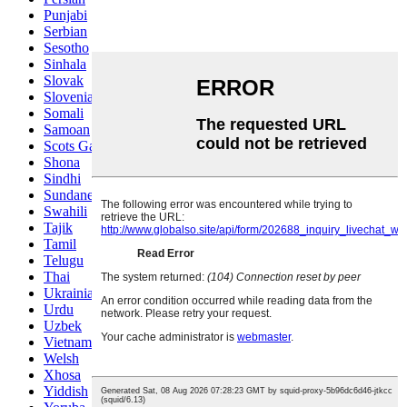
Punjabi
Serbian
Sesotho
Sinhala
Slovak
Slovenian
Somali
Samoan
Scots Gaelic
Shona
Sindhi
Sundanese
Swahili
Tajik
Tamil
Telugu
Thai
Ukrainian
Urdu
Uzbek
Vietnamese
Welsh
Xhosa
Yiddish