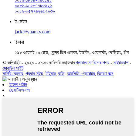
০০৮৬-১৮১৬৭২৯০৫৫১
০০৮৬-১৩৫৮৭৭৮৫৯২২
০০৮৬-০৫৭৭৬২৬৫২৯৩৯
ই-মেইল
jack@yuanky.com
ঠিকানা
২৯৮ ওয়েফট ১৯ রোড, কেন্দ্র শিল্প এলাকা, ইউকিং, ওয়েনঝৌ, ঝেজিয়াং, চীন
© কপিরাইট - ২০২০ - ২০২৬ কারিগরি সহায়তা:
গ্লোবালসো
বিশেষ পণ্য
-
সাইটম্যাপ
-
মোবাইল সাইট
সার্কিট ব্রেকার
,
প্রধান সুইচ
,
টাইমার
,
বাতি
,
আরসিডি প্রোটেক্টর
,
বিতরণ বাক্স
,
ইমেল পাঠান
হোয়াটসঅ্যাপ
x