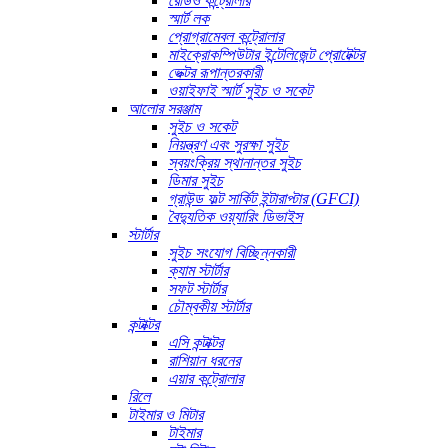
রেডিও কন্ট্রোলার
স্মার্ট লক
প্রোগ্রামেবল কন্ট্রোলার
মাইক্রোকম্পিউটার ইন্টেলিজেন্ট প্রোটেক্টর
ভেক্টর রূপান্তরকারী
ওয়াইফাই স্মার্ট সুইচ ও সকেট
আলোর সরঞ্জাম
সুইচ ও সকেট
নিয়ন্ত্রণ এবং সুরক্ষা সুইচ
স্বয়ংক্রিয় স্থানান্তর সুইচ
ডিমার সুইচ
গ্রাউন্ড ফল্ট সার্কিট ইন্টারাপ্টার (GFCI)
বৈদ্যুতিক ওয়্যারিং ডিভাইস
স্টার্টার
সুইচ সংযোগ বিচ্ছিন্নকারী
ক্যাম স্টার্টার
সফট স্টার্টার
চৌম্বকীয় স্টার্টার
কন্টাক্টর
এসি কন্টাক্টর
রাশিয়ান ধরনের
এয়ার কন্ট্রোলার
রিলে
টাইমার ও মিটার
টাইমার