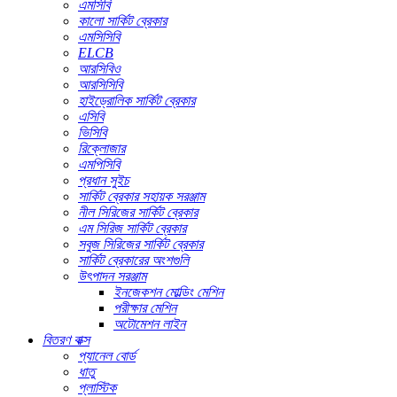
এমসিবি
কালো সার্কিট ব্রেকার
এমসিসিবি
ELCB
আরসিবিও
আরসিসিবি
হাইড্রোলিক সার্কিট ব্রেকার
এসিবি
ভিসিবি
রিক্লোজার
এমপিসিবি
প্রধান সুইচ
সার্কিট ব্রেকার সহায়ক সরঞ্জাম
নীল সিরিজের সার্কিট ব্রেকার
এম সিরিজ সার্কিট ব্রেকার
সবুজ সিরিজের সার্কিট ব্রেকার
সার্কিট ব্রেকারের অংশগুলি
উৎপাদন সরঞ্জাম
ইনজেকশন মোল্ডিং মেশিন
পরীক্ষার মেশিন
অটোমেশন লাইন
বিতরণ বাক্স
প্যানেল বোর্ড
ধাতু
প্লাস্টিক