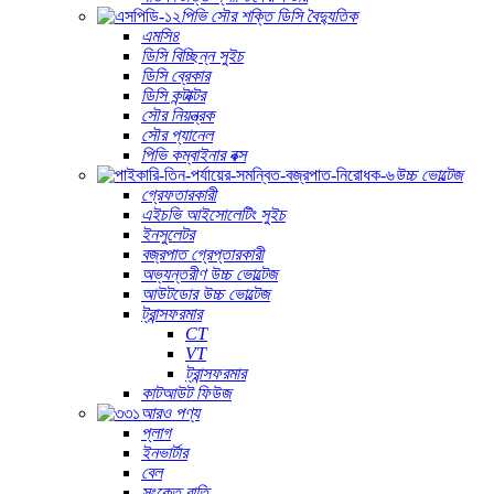
পিভি সৌর শক্তি ডিসি বৈদ্যুতিক
এমসি৪
ডিসি বিচ্ছিন্ন সুইচ
ডিসি ব্রেকার
ডিসি কন্টাক্টর
সৌর নিয়ন্ত্রক
সৌর প্যানেল
পিভি কম্বাইনার বক্স
উচ্চ ভোল্টেজ
গ্রেফতারকারী
এইচভি আইসোলেটিং সুইচ
ইনসুলেটর
বজ্রপাত গ্রেপ্তারকারী
অভ্যন্তরীণ উচ্চ ভোল্টেজ
আউটডোর উচ্চ ভোল্টেজ
ট্রান্সফরমার
CT
VT
ট্রান্সফরমার
কাটআউট ফিউজ
আরও পণ্য
প্লাগ
ইনভার্টার
বেল
সংকেত বাতি