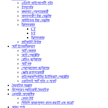
এইচভি আইসোলেটিং সুইচ
ইনসুলেটর
বজ্রপাত গ্রেপ্তারকারী
অভ্যন্তরীণ উচ্চ ভোল্টেজ
আউটডোর উচ্চ ভোল্টেজ
ট্রান্সফরমার
CT
VT
ট্রান্সফরমার
কাটআউট ফিউজ
স্মার্ট ইলেকট্রিক্যাল
স্মার্ট ব্রেকার
অটো প্রোটেক্টর
রেডিও কন্ট্রোলার
স্মার্ট লক
প্রোগ্রামেবল কন্ট্রোলার
ভেক্টর রূপান্তরকারী
মাইক্রোকম্পিউটার ইন্টেলিজেন্ট প্রোটেক্টর
ওয়াইফাই স্মার্ট সুইচ ও সকেট
বৈদ্যুতিক সরঞ্জাম
বিস্ফোরণ-প্রতিরোধী বৈদ্যুতিক
ওয়্যারিং আনুষাঙ্গিক
কেবল টাই
পিভিসি আবরণযুক্ত ধাতব কন্ডুইট এবং জয়েন্ট
আরও পণ্য