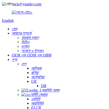
jack@yuanky.com
English
হোম
আমাদের সম্পর্কে
কারখানা ভ্রমণ
ভিডিও
গুণমান
গবেষণা ও উন্নয়ন
OEM এবং ODM এবং OBM
পণ্য
দেশ
আফ্রিকা
রাশিয়া
অস্ট্রেলিয়া
UK
DB
আরসিডি সুরক্ষা
সার্কিট ব্রেকার
এমসিবি
আরসিসিবি
ELCB