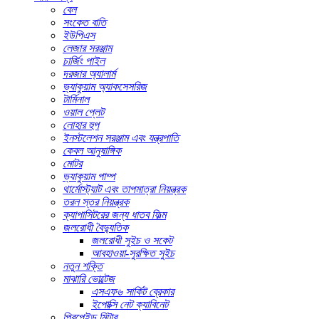
বেল
সংকেত বাতি
ইউপিএস
লেজার সরঞ্জাম
চার্জিং পাইল
দরজার অ্যালার্ম
ভ্যাকুয়াম অ্যাকসেসরিজ
টার্মিনাল
ওয়াল প্লেট
লোহার হুপ
ইনস্টলেশন সরঞ্জাম এবং যন্ত্রপাতি
কেবল আনুষাঙ্গিক
মোটর
ভ্যাকুয়াম পাম্প
থার্মোস্ট্যাট এবং তাপমাত্রা নিয়ন্ত্রক
তরল স্তর নিয়ন্ত্রক
ক্যাপাসিটরের জন্য ধাতব ফিল্ম
জলরোধী বৈদ্যুতিক
জলরোধী সুইচ ও সকেট
আবহাওয়া-সুরক্ষিত সুইচ
নতুন শক্তি
মাঝারি ভোল্টেজ
এসএফ৬ সার্কিট ব্রেকার
ইপোক্সি নেট ক্যাবিনেট
প্রিপেইড মিটার