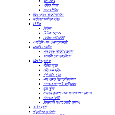
ঘন্টা মিটার
শক্তি মিটার
জলের মিটার
শিল্প প্লাগ সকেট কাপলিং
ফটোইলেকট্রিক সুইচ
ফিউজ
ফিউজ
ফিউজ হোল্ডার
ফিউজ কাটআউট
এসপিডি এবং গ্রেপ্তারকারী
মাঝারি ভোল্টেজ
এসএফ৬ সার্কিট ব্রেকার
ইপোক্সি নেট ক্যাবিনেট
শিল্প বৈদ্যুতিক
সীমিত সুইচ
মাইক্রো সুইচ
পুশ বাটন সুইচ
এক্স প্রুফ ইলেকট্রিক্যাল
পাওয়ার সাপ্লাই কন্ট্রোলার
ছুরি সুইচ
টেনশন ক্ল্যাম্প এবং সাসপেনশন ক্ল্যাম্প
পাওয়ার ফিটিং
ছিদ্রকারী সংযোগকারী ক্ল্যাম্প
কার্বন ব্রাশ
বায়ুচালিত উপাদান