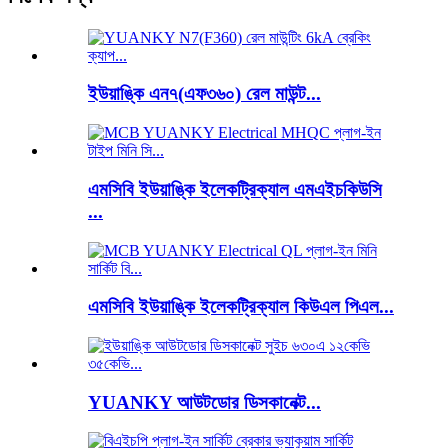
ইউয়াঙ্কি এন৭(এফ৩৬০) রেল মাউন্ট...
এমসিবি ইউয়াঙ্কি ইলেকট্রিক্যাল এমএইচকিউসি
...
এমসিবি ইউয়াঙ্কি ইলেকট্রিক্যাল কিউএল পিএল...
YUANKY আউটডোর ডিসকানেক্ট...