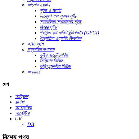
আলোর সরঞ্জাম
সুইচ ও সকেট
নিয়ন্ত্রণ এবং সুরক্ষা সুইচ
স্বয়ংক্রিয় স্থানান্তর সুইচ
ডিমার সুইচ
গ্রাউন্ড ফল্ট সার্কিট ইন্টারাপ্টার (GFCI)
বৈদ্যুতিক ওয়্যারিং ডিভাইস
কার্বন ব্রাশ
বায়ুচালিত উপাদান
কুইক জয়েন্ট সিরিজ
সিলিন্ডার সিরিজ
তড়িৎচুম্বকীয় সিরিজ
অন্যান্য
দেশ
আফ্রিকা
রাশিয়া
অস্ট্রেলিয়া
আর্জেন্টিনা
UK
DB
বিশেষ পণ্য