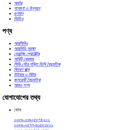
অর্ডার
গবেষণা ও উন্নয়ন
গুণমান
ভিডিও
পণ্য
আরসিবিও
আরসিডি সুরক্ষা
ভোল্টেজ প্রোটেক্টর
সার্কিট ব্রেকার
পিভি সৌর শক্তি ডিসি বৈদ্যুতিক
বিতরণ বাক্স
টাইমার ও মিটার
জলরোধী বৈদ্যুতিক
আরও পণ্য
যোগাযোগের তথ্য
ফোন
০০৮৬-১৩৯০৫৮৭৪২০২
০০৮৬-০৫৭৭-৬১৫৮১৮০১