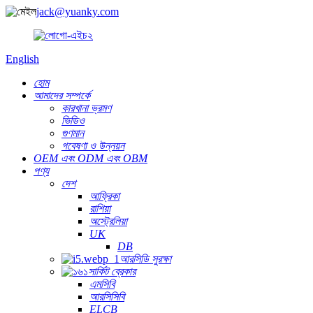
jack@yuanky.com
English
হোম
আমাদের সম্পর্কে
কারখানা ভ্রমণ
ভিডিও
গুণমান
গবেষণা ও উন্নয়ন
OEM এবং ODM এবং OBM
পণ্য
দেশ
আফ্রিকা
রাশিয়া
অস্ট্রেলিয়া
UK
DB
আরসিডি সুরক্ষা
সার্কিট ব্রেকার
এমসিবি
আরসিসিবি
ELCB