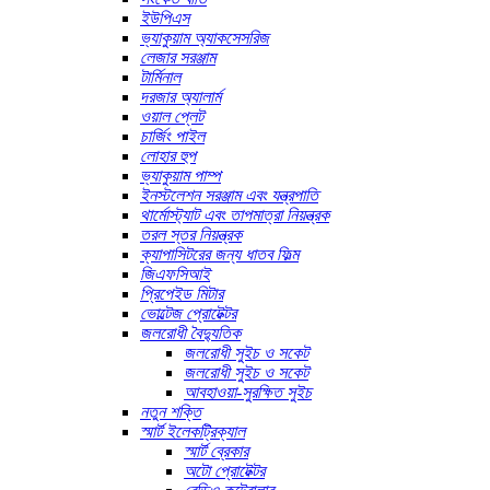
ইউপিএস
ভ্যাকুয়াম অ্যাকসেসরিজ
লেজার সরঞ্জাম
টার্মিনাল
দরজার অ্যালার্ম
ওয়াল প্লেট
চার্জিং পাইল
লোহার হুপ
ভ্যাকুয়াম পাম্প
ইনস্টলেশন সরঞ্জাম এবং যন্ত্রপাতি
থার্মোস্ট্যাট এবং তাপমাত্রা নিয়ন্ত্রক
তরল স্তর নিয়ন্ত্রক
ক্যাপাসিটরের জন্য ধাতব ফিল্ম
জিএফসিআই
প্রিপেইড মিটার
ভোল্টেজ প্রোটেক্টর
জলরোধী বৈদ্যুতিক
জলরোধী সুইচ ও সকেট
জলরোধী সুইচ ও সকেট
আবহাওয়া-সুরক্ষিত সুইচ
নতুন শক্তি
স্মার্ট ইলেকট্রিক্যাল
স্মার্ট ব্রেকার
অটো প্রোটেক্টর