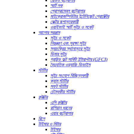
রেডিও কন্ট্রোলার
স্মার্ট লক
প্রোগ্রামেবল কন্ট্রোলার
মাইক্রোকম্পিউটার ইন্টেলিজেন্ট প্রোটেক্টর
ভেক্টর রূপান্তরকারী
ওয়াইফাই স্মার্ট সুইচ ও সকেট
আলোর সরঞ্জাম
সুইচ ও সকেট
নিয়ন্ত্রণ এবং সুরক্ষা সুইচ
স্বয়ংক্রিয় স্থানান্তর সুইচ
ডিমার সুইচ
গ্রাউন্ড ফল্ট সার্কিট ইন্টারাপ্টার (GFCI)
বৈদ্যুতিক ওয়্যারিং ডিভাইস
স্টার্টার
সুইচ সংযোগ বিচ্ছিন্নকারী
ক্যাম স্টার্টার
সফট স্টার্টার
চৌম্বকীয় স্টার্টার
কন্টাক্টর
এসি কন্টাক্টর
রাশিয়ান ধরনের
এয়ার কন্ট্রোলার
রিলে
টাইমার ও মিটার
টাইমার