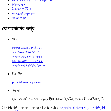
পিভি সৌর শক্তি ডিসি বৈদ্যুতিক
বিতরণ বাক্স
টাইমার ও মিটার
জলরোধী বৈদ্যুতিক
আরও পণ্য
যোগাযোগের তথ্য
ফোন
০০৮৬-১৩৯০৫৮৭৪২০২
০০৮৬-০৫৭৭-৬১৫৮১৮০১
০০৮৬-১৮১৬৭২৯০৫৫১
০০৮৬-১৩৫৮৭৭৮৫৯২২
০০৮৬-০৫৭৭৬২৬৫২৯৩৯
ই-মেইল
jack@yuanky.com
ঠিকানা
২৯৮ ওয়েফট ১৯ রোড, কেন্দ্র শিল্প এলাকা, ইউকিং, ওয়েনঝৌ, ঝেজিয়াং, চীন
© কপিরাইট - ২০২০ - ২০২৬ কারিগরি সহায়তা:
গ্লোবালসো
বিশেষ পণ্য
-
সাইটম্যাপ
-