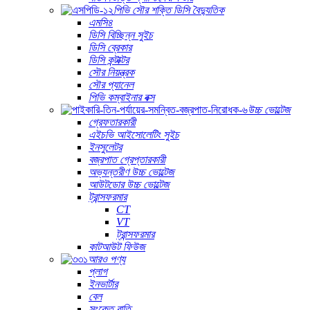
পিভি সৌর শক্তি ডিসি বৈদ্যুতিক
এমসি৪
ডিসি বিচ্ছিন্ন সুইচ
ডিসি ব্রেকার
ডিসি কন্টাক্টর
সৌর নিয়ন্ত্রক
সৌর প্যানেল
পিভি কম্বাইনার বক্স
উচ্চ ভোল্টেজ
গ্রেফতারকারী
এইচভি আইসোলেটিং সুইচ
ইনসুলেটর
বজ্রপাত গ্রেপ্তারকারী
অভ্যন্তরীণ উচ্চ ভোল্টেজ
আউটডোর উচ্চ ভোল্টেজ
ট্রান্সফরমার
CT
VT
ট্রান্সফরমার
কাটআউট ফিউজ
আরও পণ্য
প্লাগ
ইনভার্টার
বেল
সংকেত বাতি