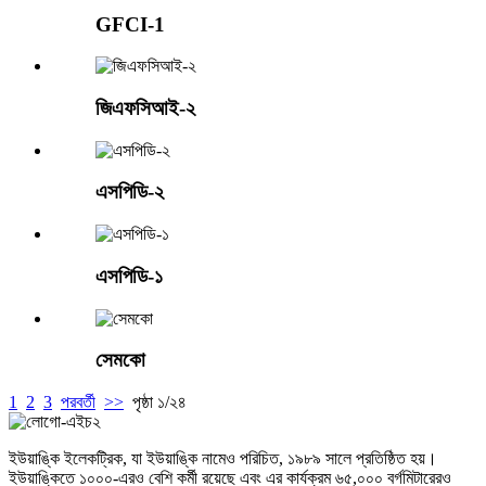
GFCI-1
জিএফসিআই-২
এসপিডি-২
এসপিডি-১
সেমকো
1
2
3
পরবর্তী
>>
পৃষ্ঠা ১/২৪
ইউয়াঙ্কি ইলেকট্রিক, যা ইউয়াঙ্কি নামেও পরিচিত, ১৯৮৯ সালে প্রতিষ্ঠিত হয়।
ইউয়াঙ্কিতে ১০০০-এরও বেশি কর্মী রয়েছে এবং এর কার্যক্রম ৬৫,০০০ বর্গমিটারেরও