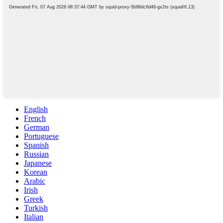
English
French
German
Portuguese
Spanish
Russian
Japanese
Korean
Arabic
Irish
Greek
Turkish
Italian