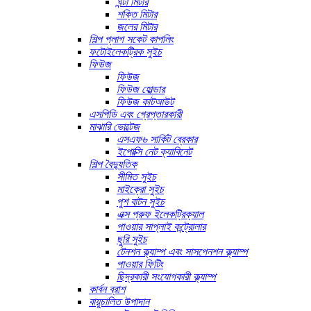
ঘন্টা মিটার
শক্তি মিটার
জলের মিটার
শিল্প প্লাগ সকেট কাপলিং
ফটোইলেকট্রিক সুইচ
ফিউজ
ফিউজ
ফিউজ হোল্ডার
ফিউজ কাটআউট
এসপিডি এবং গ্রেপ্তারকারী
মাঝারি ভোল্টেজ
এসএফ৬ সার্কিট ব্রেকার
ইপোক্সি নেট ক্যাবিনেট
শিল্প বৈদ্যুতিক
সীমিত সুইচ
মাইক্রো সুইচ
পুশ বাটন সুইচ
এক্স প্রুফ ইলেকট্রিক্যাল
পাওয়ার সাপ্লাই কন্ট্রোলার
ছুরি সুইচ
টেনশন ক্ল্যাম্প এবং সাসপেনশন ক্ল্যাম্প
পাওয়ার ফিটিং
ছিদ্রকারী সংযোগকারী ক্ল্যাম্প
কার্বন ব্রাশ
বায়ুচালিত উপাদান