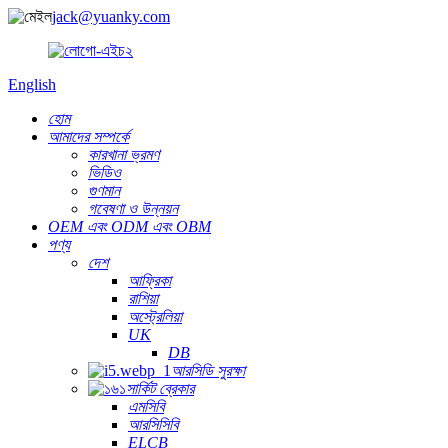
jack@yuanky.com
English
হোম
আমাদের সম্পর্কে
কারখানা ভ্রমণ
ভিডিও
গুণমান
গবেষণা ও উন্নয়ন
OEM এবং ODM এবং OBM
পণ্য
দেশ
আফ্রিকা
রাশিয়া
অস্ট্রেলিয়া
UK
DB
আরসিডি সুরক্ষা
সার্কিট ব্রেকার
এমসিবি
আরসিসিবি
ELCB