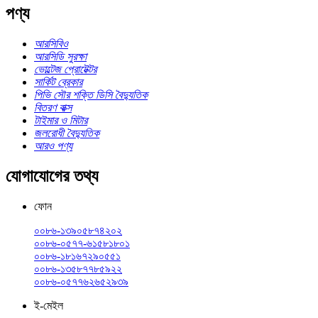
পণ্য
আরসিবিও
আরসিডি সুরক্ষা
ভোল্টেজ প্রোটেক্টর
সার্কিট ব্রেকার
পিভি সৌর শক্তি ডিসি বৈদ্যুতিক
বিতরণ বাক্স
টাইমার ও মিটার
জলরোধী বৈদ্যুতিক
আরও পণ্য
যোগাযোগের তথ্য
ফোন
০০৮৬-১৩৯০৫৮৭৪২০২
০০৮৬-০৫৭৭-৬১৫৮১৮০১
০০৮৬-১৮১৬৭২৯০৫৫১
০০৮৬-১৩৫৮৭৭৮৫৯২২
০০৮৬-০৫৭৭৬২৬৫২৯৩৯
ই-মেইল