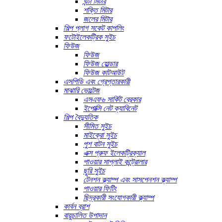
ঘন্টা মিটার
শক্তি মিটার
জলের মিটার
শিল্প প্লাগ সকেট কাপলিং
ফটোইলেকট্রিক সুইচ
ফিউজ
ফিউজ
ফিউজ হোল্ডার
ফিউজ কাটআউট
এসপিডি এবং গ্রেপ্তারকারী
মাঝারি ভোল্টেজ
এসএফ৬ সার্কিট ব্রেকার
ইপোক্সি নেট ক্যাবিনেট
শিল্প বৈদ্যুতিক
সীমিত সুইচ
মাইক্রো সুইচ
পুশ বাটন সুইচ
এক্স প্রুফ ইলেকট্রিক্যাল
পাওয়ার সাপ্লাই কন্ট্রোলার
ছুরি সুইচ
টেনশন ক্ল্যাম্প এবং সাসপেনশন ক্ল্যাম্প
পাওয়ার ফিটিং
ছিদ্রকারী সংযোগকারী ক্ল্যাম্প
কার্বন ব্রাশ
বায়ুচালিত উপাদান