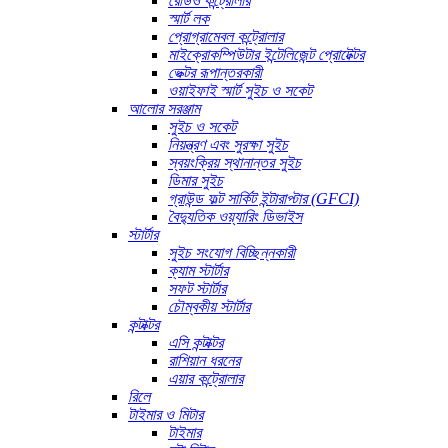
রেডিও কন্ট্রোলার
স্মার্ট লক
প্রোগ্রামেবল কন্ট্রোলার
মাইক্রোকম্পিউটার ইন্টেলিজেন্ট প্রোটেক্টর
ভেক্টর রূপান্তরকারী
ওয়াইফাই স্মার্ট সুইচ ও সকেট
আলোর সরঞ্জাম
সুইচ ও সকেট
নিয়ন্ত্রণ এবং সুরক্ষা সুইচ
স্বয়ংক্রিয় স্থানান্তর সুইচ
ডিমার সুইচ
গ্রাউন্ড ফল্ট সার্কিট ইন্টারাপ্টার (GFCI)
বৈদ্যুতিক ওয়্যারিং ডিভাইস
স্টার্টার
সুইচ সংযোগ বিচ্ছিন্নকারী
ক্যাম স্টার্টার
সফট স্টার্টার
চৌম্বকীয় স্টার্টার
কন্টাক্টর
এসি কন্টাক্টর
রাশিয়ান ধরনের
এয়ার কন্ট্রোলার
রিলে
টাইমার ও মিটার
টাইমার