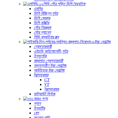
পিভি সৌর শক্তি ডিসি বৈদ্যুতিক
এমসি৪
ডিসি বিচ্ছিন্ন সুইচ
ডিসি ব্রেকার
ডিসি কন্টাক্টর
সৌর নিয়ন্ত্রক
সৌর প্যানেল
পিভি কম্বাইনার বক্স
উচ্চ ভোল্টেজ
গ্রেফতারকারী
এইচভি আইসোলেটিং সুইচ
ইনসুলেটর
বজ্রপাত গ্রেপ্তারকারী
অভ্যন্তরীণ উচ্চ ভোল্টেজ
আউটডোর উচ্চ ভোল্টেজ
ট্রান্সফরমার
CT
VT
ট্রান্সফরমার
কাটআউট ফিউজ
আরও পণ্য
প্লাগ
ইনভার্টার
বেল
সংকেত বাতি