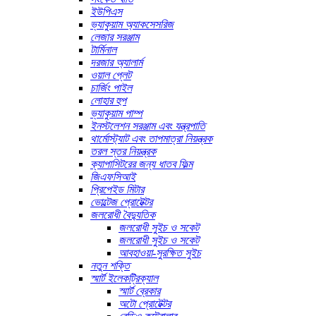
ইউপিএস
ভ্যাকুয়াম অ্যাকসেসরিজ
লেজার সরঞ্জাম
টার্মিনাল
দরজার অ্যালার্ম
ওয়াল প্লেট
চার্জিং পাইল
লোহার হুপ
ভ্যাকুয়াম পাম্প
ইনস্টলেশন সরঞ্জাম এবং যন্ত্রপাতি
থার্মোস্ট্যাট এবং তাপমাত্রা নিয়ন্ত্রক
তরল স্তর নিয়ন্ত্রক
ক্যাপাসিটরের জন্য ধাতব ফিল্ম
জিএফসিআই
প্রিপেইড মিটার
ভোল্টেজ প্রোটেক্টর
জলরোধী বৈদ্যুতিক
জলরোধী সুইচ ও সকেট
জলরোধী সুইচ ও সকেট
আবহাওয়া-সুরক্ষিত সুইচ
নতুন শক্তি
স্মার্ট ইলেকট্রিক্যাল
স্মার্ট ব্রেকার
অটো প্রোটেক্টর