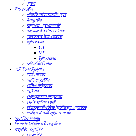
প্লাগ
উচ্চ ভোল্টেজ
এইচভি আইসোলেটিং সুইচ
ইনসুলেটর
বজ্রপাত গ্রেপ্তারকারী
অভ্যন্তরীণ উচ্চ ভোল্টেজ
আউটডোর উচ্চ ভোল্টেজ
ট্রান্সফরমার
CT
VT
ট্রান্সফরমার
কাটআউট ফিউজ
স্মার্ট ইলেকট্রিক্যাল
স্মার্ট ব্রেকার
অটো প্রোটেক্টর
রেডিও কন্ট্রোলার
স্মার্ট লক
প্রোগ্রামেবল কন্ট্রোলার
ভেক্টর রূপান্তরকারী
মাইক্রোকম্পিউটার ইন্টেলিজেন্ট প্রোটেক্টর
ওয়াইফাই স্মার্ট সুইচ ও সকেট
বৈদ্যুতিক সরঞ্জাম
বিস্ফোরণ-প্রতিরোধী বৈদ্যুতিক
ওয়্যারিং আনুষাঙ্গিক
কেবল টাই