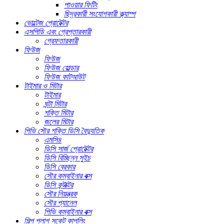
পাওয়ার ফিটিং
ছিদ্রকারী সংযোগকারী ক্ল্যাম্প
ভোল্টেজ প্রোটেক্টর
এসপিডি এবং গ্রেপ্তারকারী
গ্রেফতারকারী
ফিউজ
ফিউজ
ফিউজ হোল্ডার
ফিউজ কাটআউট
টাইমার ও মিটার
টাইমার
ঘন্টা মিটার
শক্তি মিটার
জলের মিটার
পিভি সৌর শক্তি ডিসি বৈদ্যুতিক
এমসি৪
ডিসি সার্জ প্রোটেক্টর
ডিসি বিচ্ছিন্ন সুইচ
ডিসি ব্রেকার
সৌর কম্বাইনার বক্স
ডিসি কন্টাক্টর
সৌর নিয়ন্ত্রক
সৌর প্যানেল
পিভি কম্বাইনার বক্স
শিল্প প্লাগ সকেট কাপলিং