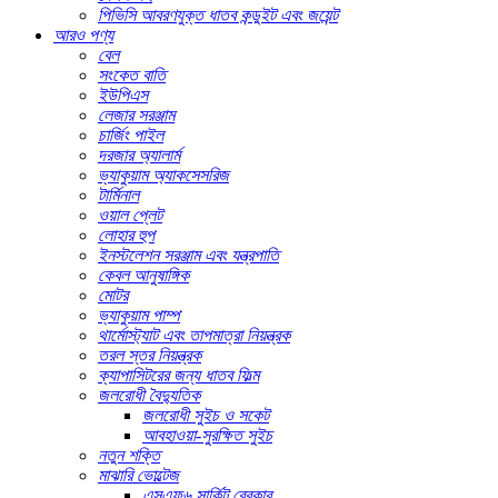
পিভিসি আবরণযুক্ত ধাতব কন্ডুইট এবং জয়েন্ট
আরও পণ্য
বেল
সংকেত বাতি
ইউপিএস
লেজার সরঞ্জাম
চার্জিং পাইল
দরজার অ্যালার্ম
ভ্যাকুয়াম অ্যাকসেসরিজ
টার্মিনাল
ওয়াল প্লেট
লোহার হুপ
ইনস্টলেশন সরঞ্জাম এবং যন্ত্রপাতি
কেবল আনুষাঙ্গিক
মোটর
ভ্যাকুয়াম পাম্প
থার্মোস্ট্যাট এবং তাপমাত্রা নিয়ন্ত্রক
তরল স্তর নিয়ন্ত্রক
ক্যাপাসিটরের জন্য ধাতব ফিল্ম
জলরোধী বৈদ্যুতিক
জলরোধী সুইচ ও সকেট
আবহাওয়া-সুরক্ষিত সুইচ
নতুন শক্তি
মাঝারি ভোল্টেজ
এসএফ৬ সার্কিট ব্রেকার