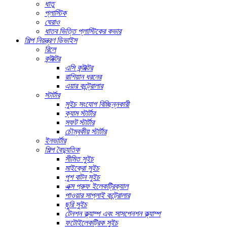
ধাতু
প্লাস্টিক
ঘেরাও
ধাতব ভিত্তি প্লাস্টিকের কভার
শিল্প নিয়ন্ত্রণ ডিভাইস
রিলে
কন্টাক্টর
এসি কন্টাক্টর
রাশিয়ান ধরনের
এয়ার কন্ট্রোলার
স্টার্টার
সুইচ সংযোগ বিচ্ছিন্নকারী
ক্যাম স্টার্টার
সফট স্টার্টার
চৌম্বকীয় স্টার্টার
ইনভার্টার
শিল্প বৈদ্যুতিক
সীমিত সুইচ
মাইক্রো সুইচ
পুশ বাটন সুইচ
এক্স প্রুফ ইলেকট্রিক্যাল
পাওয়ার সাপ্লাই কন্ট্রোলার
ছুরি সুইচ
টেনশন ক্ল্যাম্প এবং সাসপেনশন ক্ল্যাম্প
ফটোইলেকট্রিক সুইচ