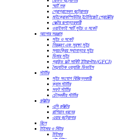
রেডিও কন্ট্রোলার
স্মার্ট লক
প্রোগ্রামেবল কন্ট্রোলার
মাইক্রোকম্পিউটার ইন্টেলিজেন্ট প্রোটেক্টর
ভেক্টর রূপান্তরকারী
ওয়াইফাই স্মার্ট সুইচ ও সকেট
আলোর সরঞ্জাম
সুইচ ও সকেট
নিয়ন্ত্রণ এবং সুরক্ষা সুইচ
স্বয়ংক্রিয় স্থানান্তর সুইচ
ডিমার সুইচ
গ্রাউন্ড ফল্ট সার্কিট ইন্টারাপ্টার (GFCI)
বৈদ্যুতিক ওয়্যারিং ডিভাইস
স্টার্টার
সুইচ সংযোগ বিচ্ছিন্নকারী
ক্যাম স্টার্টার
সফট স্টার্টার
চৌম্বকীয় স্টার্টার
কন্টাক্টর
এসি কন্টাক্টর
রাশিয়ান ধরনের
এয়ার কন্ট্রোলার
রিলে
টাইমার ও মিটার
টাইমার