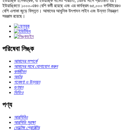
ইউয়াঙ্কি ইলেকট্রিক, যা ইউয়াঙ্কি নামেও পরিচিত, ১৯৮৯ সালে প্রতিষ্ঠিত হয়।
ইউয়াঙ্কিতে ১০০০-এরও বেশি কর্মী রয়েছে এবং এর কার্যক্রম ৬৫,০০০ বর্গমিটারেরও
বেশি এলাকা জুড়ে বিস্তৃত। আমাদের আধুনিক উৎপাদন লাইন এবং উন্নত নিয়ন্ত্রণ
সরঞ্জাম রয়েছে।
পরিষেবা লিঙ্ক
আমাদের সম্পর্কে
আমাদের সাথে যোগাযোগ করুন
কর্মজীবন
অর্ডার
গবেষণা ও উন্নয়ন
গুণমান
ভিডিও
পণ্য
আরসিবিও
আরসিডি সুরক্ষা
ভোল্টেজ প্রোটেক্টর