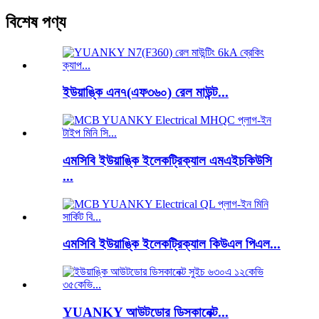
বিশেষ পণ্য
ইউয়াঙ্কি এন৭(এফ৩৬০) রেল মাউন্ট...
এমসিবি ইউয়াঙ্কি ইলেকট্রিক্যাল এমএইচকিউসি
...
এমসিবি ইউয়াঙ্কি ইলেকট্রিক্যাল কিউএল পিএল...
YUANKY আউটডোর ডিসকানেক্ট...