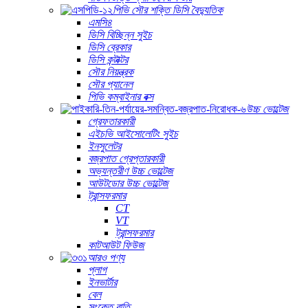
পিভি সৌর শক্তি ডিসি বৈদ্যুতিক
এমসি৪
ডিসি বিচ্ছিন্ন সুইচ
ডিসি ব্রেকার
ডিসি কন্টাক্টর
সৌর নিয়ন্ত্রক
সৌর প্যানেল
পিভি কম্বাইনার বক্স
উচ্চ ভোল্টেজ
গ্রেফতারকারী
এইচভি আইসোলেটিং সুইচ
ইনসুলেটর
বজ্রপাত গ্রেপ্তারকারী
অভ্যন্তরীণ উচ্চ ভোল্টেজ
আউটডোর উচ্চ ভোল্টেজ
ট্রান্সফরমার
CT
VT
ট্রান্সফরমার
কাটআউট ফিউজ
আরও পণ্য
প্লাগ
ইনভার্টার
বেল
সংকেত বাতি