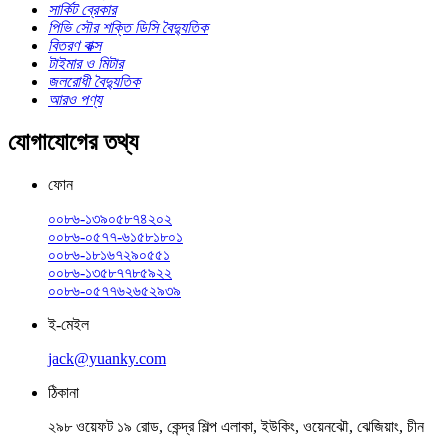
সার্কিট ব্রেকার
পিভি সৌর শক্তি ডিসি বৈদ্যুতিক
বিতরণ বাক্স
টাইমার ও মিটার
জলরোধী বৈদ্যুতিক
আরও পণ্য
যোগাযোগের তথ্য
ফোন
০০৮৬-১৩৯০৫৮৭৪২০২
০০৮৬-০৫৭৭-৬১৫৮১৮০১
০০৮৬-১৮১৬৭২৯০৫৫১
০০৮৬-১৩৫৮৭৭৮৫৯২২
০০৮৬-০৫৭৭৬২৬৫২৯৩৯
ই-মেইল
jack@yuanky.com
ঠিকানা
২৯৮ ওয়েফট ১৯ রোড, কেন্দ্র শিল্প এলাকা, ইউকিং, ওয়েনঝৌ, ঝেজিয়াং, চীন