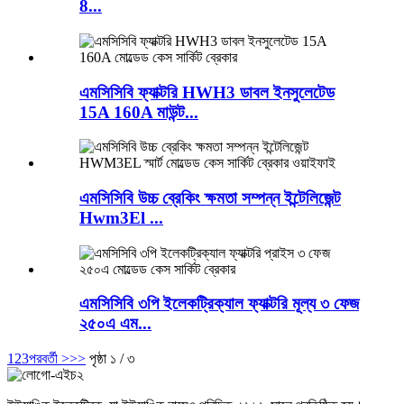
8...
এমসিসিবি ফ্যাক্টরি HWH3 ডাবল ইনসুলেটেড
15A 160A মাউন্ট...
এমসিসিবি উচ্চ ব্রেকিং ক্ষমতা সম্পন্ন ইন্টেলিজেন্ট
Hwm3El ...
এমসিসিবি ৩পি ইলেকট্রিক্যাল ফ্যাক্টরি মূল্য ৩ ফেজ
২৫০এ এম...
1
2
3
পরবর্তী >
>>
পৃষ্ঠা ১ / ৩