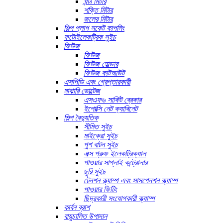
ঘন্টা মিটার
শক্তি মিটার
জলের মিটার
শিল্প প্লাগ সকেট কাপলিং
ফটোইলেকট্রিক সুইচ
ফিউজ
ফিউজ
ফিউজ হোল্ডার
ফিউজ কাটআউট
এসপিডি এবং গ্রেপ্তারকারী
মাঝারি ভোল্টেজ
এসএফ৬ সার্কিট ব্রেকার
ইপোক্সি নেট ক্যাবিনেট
শিল্প বৈদ্যুতিক
সীমিত সুইচ
মাইক্রো সুইচ
পুশ বাটন সুইচ
এক্স প্রুফ ইলেকট্রিক্যাল
পাওয়ার সাপ্লাই কন্ট্রোলার
ছুরি সুইচ
টেনশন ক্ল্যাম্প এবং সাসপেনশন ক্ল্যাম্প
পাওয়ার ফিটিং
ছিদ্রকারী সংযোগকারী ক্ল্যাম্প
কার্বন ব্রাশ
বায়ুচালিত উপাদান