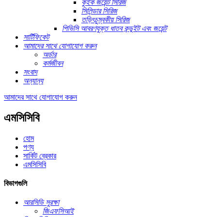
কুইক জয়েন্ট সিরিজ
সিলিন্ডার সিরিজ
তড়িৎচুম্বকীয় সিরিজ
পিভিসি আবরণযুক্ত ধাতব কন্ডুইট এবং জয়েন্ট
সার্টিফিকেট
আমাদের সাথে যোগাযোগ করুন
অর্ডার
কর্মজীবন
সংবাদ
অন্যান্য
আমাদের সাথে যোগাযোগ করুন
এমসিসিবি
হোম
পণ্য
সার্কিট ব্রেকার
এমসিসিবি
বিভাগগুলি
আরসিডি সুরক্ষা
জিএফসিআই