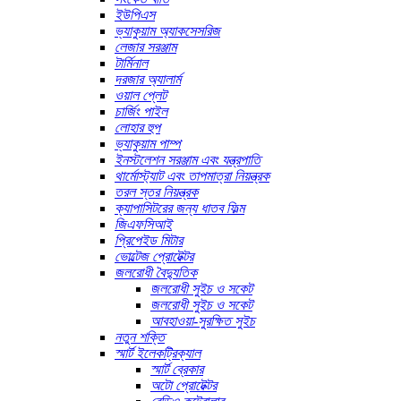
ইউপিএস
ভ্যাকুয়াম অ্যাকসেসরিজ
লেজার সরঞ্জাম
টার্মিনাল
দরজার অ্যালার্ম
ওয়াল প্লেট
চার্জিং পাইল
লোহার হুপ
ভ্যাকুয়াম পাম্প
ইনস্টলেশন সরঞ্জাম এবং যন্ত্রপাতি
থার্মোস্ট্যাট এবং তাপমাত্রা নিয়ন্ত্রক
তরল স্তর নিয়ন্ত্রক
ক্যাপাসিটরের জন্য ধাতব ফিল্ম
জিএফসিআই
প্রিপেইড মিটার
ভোল্টেজ প্রোটেক্টর
জলরোধী বৈদ্যুতিক
জলরোধী সুইচ ও সকেট
জলরোধী সুইচ ও সকেট
আবহাওয়া-সুরক্ষিত সুইচ
নতুন শক্তি
স্মার্ট ইলেকট্রিক্যাল
স্মার্ট ব্রেকার
অটো প্রোটেক্টর