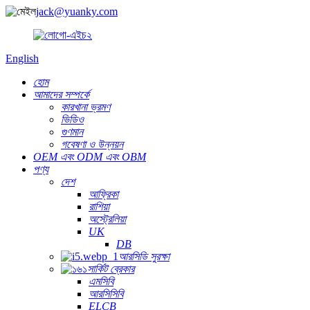
jack@yuanky.com
English
হোম
আমাদের সম্পর্কে
কারখানা ভ্রমণ
ভিডিও
গুণমান
গবেষণা ও উন্নয়ন
OEM এবং ODM এবং OBM
পণ্য
দেশ
আফ্রিকা
রাশিয়া
অস্ট্রেলিয়া
UK
DB
আরসিডি সুরক্ষা
সার্কিট ব্রেকার
এমসিবি
আরসিসিবি
ELCB