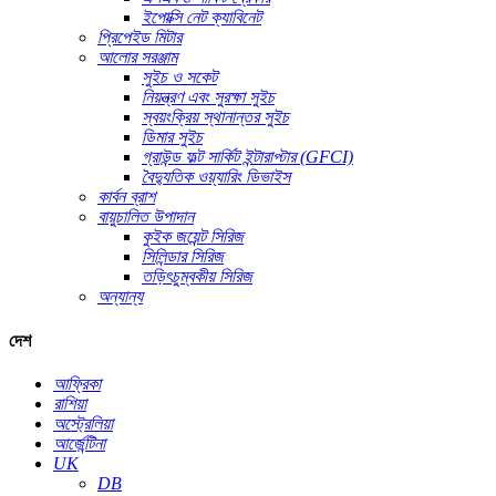
ইপোক্সি নেট ক্যাবিনেট
প্রিপেইড মিটার
আলোর সরঞ্জাম
সুইচ ও সকেট
নিয়ন্ত্রণ এবং সুরক্ষা সুইচ
স্বয়ংক্রিয় স্থানান্তর সুইচ
ডিমার সুইচ
গ্রাউন্ড ফল্ট সার্কিট ইন্টারাপ্টার (GFCI)
বৈদ্যুতিক ওয়্যারিং ডিভাইস
কার্বন ব্রাশ
বায়ুচালিত উপাদান
কুইক জয়েন্ট সিরিজ
সিলিন্ডার সিরিজ
তড়িৎচুম্বকীয় সিরিজ
অন্যান্য
দেশ
আফ্রিকা
রাশিয়া
অস্ট্রেলিয়া
আর্জেন্টিনা
UK
DB