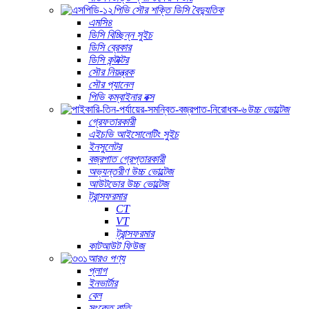
পিভি সৌর শক্তি ডিসি বৈদ্যুতিক
এমসি৪
ডিসি বিচ্ছিন্ন সুইচ
ডিসি ব্রেকার
ডিসি কন্টাক্টর
সৌর নিয়ন্ত্রক
সৌর প্যানেল
পিভি কম্বাইনার বক্স
উচ্চ ভোল্টেজ
গ্রেফতারকারী
এইচভি আইসোলেটিং সুইচ
ইনসুলেটর
বজ্রপাত গ্রেপ্তারকারী
অভ্যন্তরীণ উচ্চ ভোল্টেজ
আউটডোর উচ্চ ভোল্টেজ
ট্রান্সফরমার
CT
VT
ট্রান্সফরমার
কাটআউট ফিউজ
আরও পণ্য
প্লাগ
ইনভার্টার
বেল
সংকেত বাতি