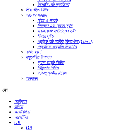
ইপোক্সি নেট ক্যাবিনেট
প্রিপেইড মিটার
আলোর সরঞ্জাম
সুইচ ও সকেট
নিয়ন্ত্রণ এবং সুরক্ষা সুইচ
স্বয়ংক্রিয় স্থানান্তর সুইচ
ডিমার সুইচ
গ্রাউন্ড ফল্ট সার্কিট ইন্টারাপ্টার (GFCI)
বৈদ্যুতিক ওয়্যারিং ডিভাইস
কার্বন ব্রাশ
বায়ুচালিত উপাদান
কুইক জয়েন্ট সিরিজ
সিলিন্ডার সিরিজ
তড়িৎচুম্বকীয় সিরিজ
অন্যান্য
দেশ
আফ্রিকা
রাশিয়া
অস্ট্রেলিয়া
আর্জেন্টিনা
UK
DB