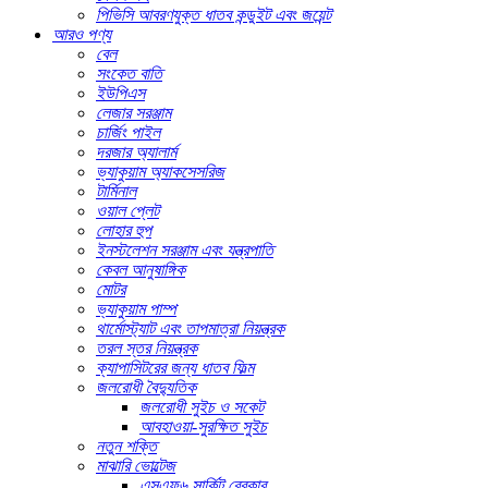
পিভিসি আবরণযুক্ত ধাতব কন্ডুইট এবং জয়েন্ট
আরও পণ্য
বেল
সংকেত বাতি
ইউপিএস
লেজার সরঞ্জাম
চার্জিং পাইল
দরজার অ্যালার্ম
ভ্যাকুয়াম অ্যাকসেসরিজ
টার্মিনাল
ওয়াল প্লেট
লোহার হুপ
ইনস্টলেশন সরঞ্জাম এবং যন্ত্রপাতি
কেবল আনুষাঙ্গিক
মোটর
ভ্যাকুয়াম পাম্প
থার্মোস্ট্যাট এবং তাপমাত্রা নিয়ন্ত্রক
তরল স্তর নিয়ন্ত্রক
ক্যাপাসিটরের জন্য ধাতব ফিল্ম
জলরোধী বৈদ্যুতিক
জলরোধী সুইচ ও সকেট
আবহাওয়া-সুরক্ষিত সুইচ
নতুন শক্তি
মাঝারি ভোল্টেজ
এসএফ৬ সার্কিট ব্রেকার