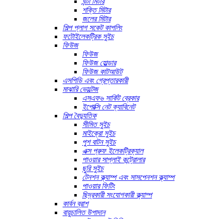
ঘন্টা মিটার
শক্তি মিটার
জলের মিটার
শিল্প প্লাগ সকেট কাপলিং
ফটোইলেকট্রিক সুইচ
ফিউজ
ফিউজ
ফিউজ হোল্ডার
ফিউজ কাটআউট
এসপিডি এবং গ্রেপ্তারকারী
মাঝারি ভোল্টেজ
এসএফ৬ সার্কিট ব্রেকার
ইপোক্সি নেট ক্যাবিনেট
শিল্প বৈদ্যুতিক
সীমিত সুইচ
মাইক্রো সুইচ
পুশ বাটন সুইচ
এক্স প্রুফ ইলেকট্রিক্যাল
পাওয়ার সাপ্লাই কন্ট্রোলার
ছুরি সুইচ
টেনশন ক্ল্যাম্প এবং সাসপেনশন ক্ল্যাম্প
পাওয়ার ফিটিং
ছিদ্রকারী সংযোগকারী ক্ল্যাম্প
কার্বন ব্রাশ
বায়ুচালিত উপাদান