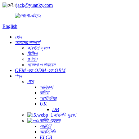
jack@yuanky.com
English
হোম
আমাদের সম্পর্কে
কারখানা ভ্রমণ
ভিডিও
গুণমান
গবেষণা ও উন্নয়ন
OEM এবং ODM এবং OBM
পণ্য
দেশ
আফ্রিকা
রাশিয়া
অস্ট্রেলিয়া
UK
DB
আরসিডি সুরক্ষা
সার্কিট ব্রেকার
এমসিবি
আরসিসিবি
ELCB