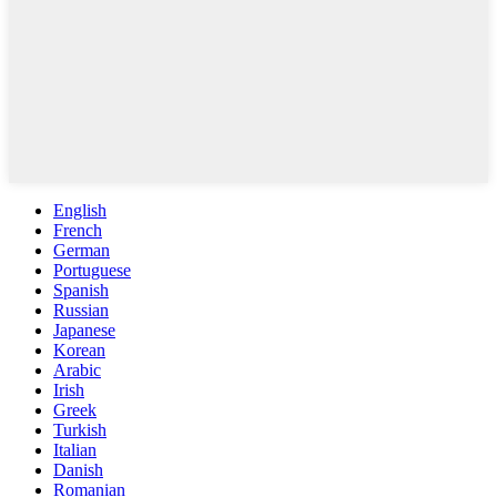
English
French
German
Portuguese
Spanish
Russian
Japanese
Korean
Arabic
Irish
Greek
Turkish
Italian
Danish
Romanian