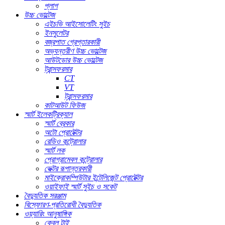
প্লাগ
উচ্চ ভোল্টেজ
এইচভি আইসোলেটিং সুইচ
ইনসুলেটর
বজ্রপাত গ্রেপ্তারকারী
অভ্যন্তরীণ উচ্চ ভোল্টেজ
আউটডোর উচ্চ ভোল্টেজ
ট্রান্সফরমার
CT
VT
ট্রান্সফরমার
কাটআউট ফিউজ
স্মার্ট ইলেকট্রিক্যাল
স্মার্ট ব্রেকার
অটো প্রোটেক্টর
রেডিও কন্ট্রোলার
স্মার্ট লক
প্রোগ্রামেবল কন্ট্রোলার
ভেক্টর রূপান্তরকারী
মাইক্রোকম্পিউটার ইন্টেলিজেন্ট প্রোটেক্টর
ওয়াইফাই স্মার্ট সুইচ ও সকেট
বৈদ্যুতিক সরঞ্জাম
বিস্ফোরণ-প্রতিরোধী বৈদ্যুতিক
ওয়্যারিং আনুষাঙ্গিক
কেবল টাই