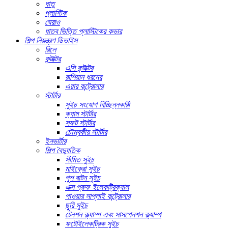
ধাতু
প্লাস্টিক
ঘেরাও
ধাতব ভিত্তি প্লাস্টিকের কভার
শিল্প নিয়ন্ত্রণ ডিভাইস
রিলে
কন্টাক্টর
এসি কন্টাক্টর
রাশিয়ান ধরনের
এয়ার কন্ট্রোলার
স্টার্টার
সুইচ সংযোগ বিচ্ছিন্নকারী
ক্যাম স্টার্টার
সফট স্টার্টার
চৌম্বকীয় স্টার্টার
ইনভার্টার
শিল্প বৈদ্যুতিক
সীমিত সুইচ
মাইক্রো সুইচ
পুশ বাটন সুইচ
এক্স প্রুফ ইলেকট্রিক্যাল
পাওয়ার সাপ্লাই কন্ট্রোলার
ছুরি সুইচ
টেনশন ক্ল্যাম্প এবং সাসপেনশন ক্ল্যাম্প
ফটোইলেকট্রিক সুইচ