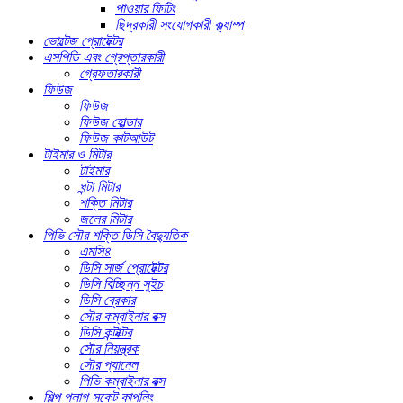
পাওয়ার ফিটিং
ছিদ্রকারী সংযোগকারী ক্ল্যাম্প
ভোল্টেজ প্রোটেক্টর
এসপিডি এবং গ্রেপ্তারকারী
গ্রেফতারকারী
ফিউজ
ফিউজ
ফিউজ হোল্ডার
ফিউজ কাটআউট
টাইমার ও মিটার
টাইমার
ঘন্টা মিটার
শক্তি মিটার
জলের মিটার
পিভি সৌর শক্তি ডিসি বৈদ্যুতিক
এমসি৪
ডিসি সার্জ প্রোটেক্টর
ডিসি বিচ্ছিন্ন সুইচ
ডিসি ব্রেকার
সৌর কম্বাইনার বক্স
ডিসি কন্টাক্টর
সৌর নিয়ন্ত্রক
সৌর প্যানেল
পিভি কম্বাইনার বক্স
শিল্প প্লাগ সকেট কাপলিং