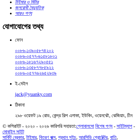
টাইমার ও মিটার
জলরোধী বৈদ্যুতিক
আরও পণ্য
যোগাযোগের তথ্য
ফোন
০০৮৬-১৩৯০৫৮৭৪২০২
০০৮৬-০৫৭৭-৬১৫৮১৮০১
০০৮৬-১৮১৬৭২৯০৫৫১
০০৮৬-১৩৫৮৭৭৮৫৯২২
০০৮৬-০৫৭৭৬২৬৫২৯৩৯
ই-মেইল
jack@yuanky.com
ঠিকানা
২৯৮ ওয়েফট ১৯ রোড, কেন্দ্র শিল্প এলাকা, ইউকিং, ওয়েনঝৌ, ঝেজিয়াং, চীন
© কপিরাইট - ২০২০ - ২০২৬ কারিগরি সহায়তা:
গ্লোবালসো
বিশেষ পণ্য
-
সাইটম্যাপ
-
মোবাইল সাইট
সার্কিট ব্রেকার
,
টাইমার
,
বিতরণ বাক্স
,
প্রধান সুইচ
,
আরসিডি প্রোটেক্টর
,
বাতি
,