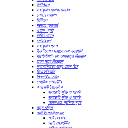
ইউপিএস
ভ্যাকুয়াম অ্যাকসেসরিজ
লেজার সরঞ্জাম
টার্মিনাল
দরজার অ্যালার্ম
ওয়াল প্লেট
চার্জিং পাইল
লোহার হুপ
ভ্যাকুয়াম পাম্প
ইনস্টলেশন সরঞ্জাম এবং যন্ত্রপাতি
থার্মোস্ট্যাট এবং তাপমাত্রা নিয়ন্ত্রক
তরল স্তর নিয়ন্ত্রক
ক্যাপাসিটরের জন্য ধাতব ফিল্ম
জিএফসিআই
প্রিপেইড মিটার
ভোল্টেজ প্রোটেক্টর
জলরোধী বৈদ্যুতিক
জলরোধী সুইচ ও সকেট
জলরোধী সুইচ ও সকেট
আবহাওয়া-সুরক্ষিত সুইচ
নতুন শক্তি
স্মার্ট ইলেকট্রিক্যাল
স্মার্ট ব্রেকার
অটো প্রোটেক্টর