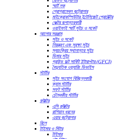
রেডিও কন্ট্রোলার
স্মার্ট লক
প্রোগ্রামেবল কন্ট্রোলার
মাইক্রোকম্পিউটার ইন্টেলিজেন্ট প্রোটেক্টর
ভেক্টর রূপান্তরকারী
ওয়াইফাই স্মার্ট সুইচ ও সকেট
আলোর সরঞ্জাম
সুইচ ও সকেট
নিয়ন্ত্রণ এবং সুরক্ষা সুইচ
স্বয়ংক্রিয় স্থানান্তর সুইচ
ডিমার সুইচ
গ্রাউন্ড ফল্ট সার্কিট ইন্টারাপ্টার (GFCI)
বৈদ্যুতিক ওয়্যারিং ডিভাইস
স্টার্টার
সুইচ সংযোগ বিচ্ছিন্নকারী
ক্যাম স্টার্টার
সফট স্টার্টার
চৌম্বকীয় স্টার্টার
কন্টাক্টর
এসি কন্টাক্টর
রাশিয়ান ধরনের
এয়ার কন্ট্রোলার
রিলে
টাইমার ও মিটার
টাইমার