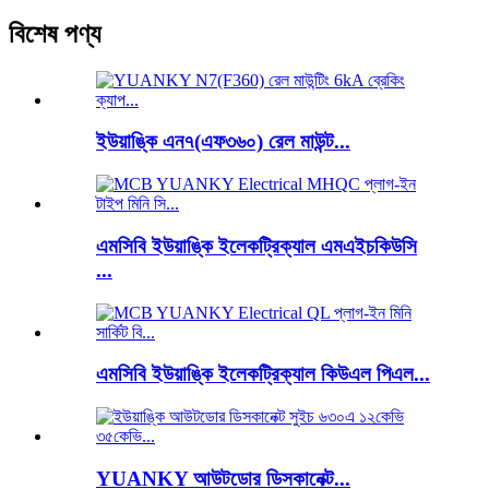
বিশেষ পণ্য
ইউয়াঙ্কি এন৭(এফ৩৬০) রেল মাউন্ট...
এমসিবি ইউয়াঙ্কি ইলেকট্রিক্যাল এমএইচকিউসি
...
এমসিবি ইউয়াঙ্কি ইলেকট্রিক্যাল কিউএল পিএল...
YUANKY আউটডোর ডিসকানেক্ট...