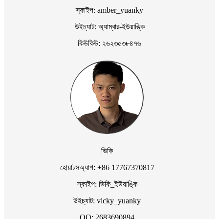
স্কাইপ: amber_yuanky
উইচ্যাট: অ্যাম্বার-ইউয়াঙ্কি
কিউকিউ: ২৬২৩৫৩৮৪৭৬
ভিকি
হোয়াটসঅ্যাপ: +86 17767370817
স্কাইপ: ভিকি_ইউয়াঙ্কি
উইচ্যাট: vicky_yuanky
QQ: 2683690894