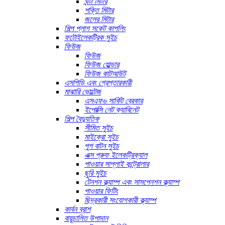
ঘন্টা মিটার
শক্তি মিটার
জলের মিটার
শিল্প প্লাগ সকেট কাপলিং
ফটোইলেকট্রিক সুইচ
ফিউজ
ফিউজ
ফিউজ হোল্ডার
ফিউজ কাটআউট
এসপিডি এবং গ্রেপ্তারকারী
মাঝারি ভোল্টেজ
এসএফ৬ সার্কিট ব্রেকার
ইপোক্সি নেট ক্যাবিনেট
শিল্প বৈদ্যুতিক
সীমিত সুইচ
মাইক্রো সুইচ
পুশ বাটন সুইচ
এক্স প্রুফ ইলেকট্রিক্যাল
পাওয়ার সাপ্লাই কন্ট্রোলার
ছুরি সুইচ
টেনশন ক্ল্যাম্প এবং সাসপেনশন ক্ল্যাম্প
পাওয়ার ফিটিং
ছিদ্রকারী সংযোগকারী ক্ল্যাম্প
কার্বন ব্রাশ
বায়ুচালিত উপাদান