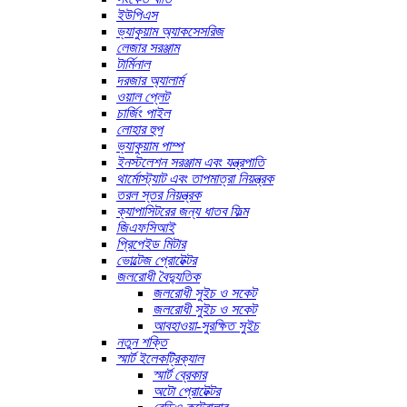
ইউপিএস
ভ্যাকুয়াম অ্যাকসেসরিজ
লেজার সরঞ্জাম
টার্মিনাল
দরজার অ্যালার্ম
ওয়াল প্লেট
চার্জিং পাইল
লোহার হুপ
ভ্যাকুয়াম পাম্প
ইনস্টলেশন সরঞ্জাম এবং যন্ত্রপাতি
থার্মোস্ট্যাট এবং তাপমাত্রা নিয়ন্ত্রক
তরল স্তর নিয়ন্ত্রক
ক্যাপাসিটরের জন্য ধাতব ফিল্ম
জিএফসিআই
প্রিপেইড মিটার
ভোল্টেজ প্রোটেক্টর
জলরোধী বৈদ্যুতিক
জলরোধী সুইচ ও সকেট
জলরোধী সুইচ ও সকেট
আবহাওয়া-সুরক্ষিত সুইচ
নতুন শক্তি
স্মার্ট ইলেকট্রিক্যাল
স্মার্ট ব্রেকার
অটো প্রোটেক্টর