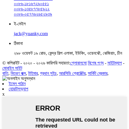
০০৮৬-১৮১৬৭২৯০৫৫১
০০৮৬-১৩৫৮৭৭৮৫৯২২
০০৮৬-০৫৭৭৬২৬৫২৯৩৯
ই-মেইল
jack@yuanky.com
ঠিকানা
২৯৮ ওয়েফট ১৯ রোড, কেন্দ্র শিল্প এলাকা, ইউকিং, ওয়েনঝৌ, ঝেজিয়াং, চীন
© কপিরাইট - ২০২০ - ২০২৬ কারিগরি সহায়তা:
গ্লোবালসো
বিশেষ পণ্য
-
সাইটম্যাপ
-
মোবাইল সাইট
বাতি
,
বিতরণ বাক্স
,
টাইমার
,
প্রধান সুইচ
,
আরসিডি প্রোটেক্টর
,
সার্কিট ব্রেকার
,
ইমেল পাঠান
হোয়াটসঅ্যাপ
x