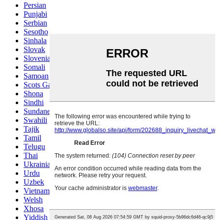
Persian
Punjabi
Serbian
Sesotho
Sinhala
Slovak
Slovenian
Somali
Samoan
Scots Gaelic
Shona
Sindhi
Sundanese
Swahili
Tajik
Tamil
Telugu
Thai
Ukrainian
Urdu
Uzbek
Vietnamese
Welsh
Xhosa
Yiddish