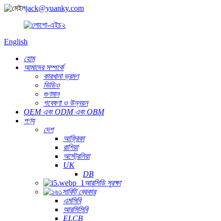
jack@yuanky.com
English
হোম
আমাদের সম্পর্কে
কারখানা ভ্রমণ
ভিডিও
গুণমান
গবেষণা ও উন্নয়ন
OEM এবং ODM এবং OBM
পণ্য
দেশ
আফ্রিকা
রাশিয়া
অস্ট্রেলিয়া
UK
DB
আরসিডি সুরক্ষা
সার্কিট ব্রেকার
এমসিবি
আরসিসিবি
ELCB