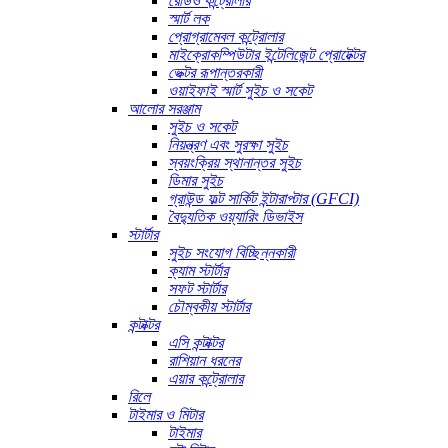
রেডিও কন্ট্রোলার
স্মার্ট লক
প্রোগ্রামেবল কন্ট্রোলার
মাইক্রোকম্পিউটার ইন্টেলিজেন্ট প্রোটেক্টর
ভেক্টর রূপান্তরকারী
ওয়াইফাই স্মার্ট সুইচ ও সকেট
আলোর সরঞ্জাম
সুইচ ও সকেট
নিয়ন্ত্রণ এবং সুরক্ষা সুইচ
স্বয়ংক্রিয় স্থানান্তর সুইচ
ডিমার সুইচ
গ্রাউন্ড ফল্ট সার্কিট ইন্টারাপ্টার (GFCI)
বৈদ্যুতিক ওয়্যারিং ডিভাইস
স্টার্টার
সুইচ সংযোগ বিচ্ছিন্নকারী
ক্যাম স্টার্টার
সফট স্টার্টার
চৌম্বকীয় স্টার্টার
কন্টাক্টর
এসি কন্টাক্টর
রাশিয়ান ধরনের
এয়ার কন্ট্রোলার
রিলে
টাইমার ও মিটার
টাইমার