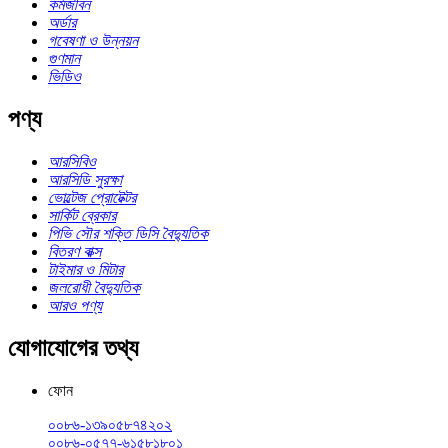
কর্মজীবন
অর্ডার
গবেষণা ও উন্নয়ন
গুণমান
ভিডিও
পণ্য
আরসিবিও
আরসিডি সুরক্ষা
ভোল্টেজ প্রোটেক্টর
সার্কিট ব্রেকার
পিভি সৌর শক্তি ডিসি বৈদ্যুতিক
বিতরণ বাক্স
টাইমার ও মিটার
জলরোধী বৈদ্যুতিক
আরও পণ্য
যোগাযোগের তথ্য
ফোন
০০৮৬-১৩৯০৫৮৭৪২০২
০০৮৬-০৫৭৭-৬১৫৮১৮০১