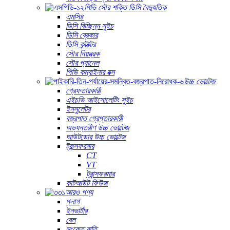
পিভি সৌর শক্তি ডিসি বৈদ্যুতিক
এমসি৪
ডিসি বিচ্ছিন্ন সুইচ
ডিসি ব্রেকার
ডিসি কন্টাক্টর
সৌর নিয়ন্ত্রক
সৌর প্যানেল
পিভি কম্বাইনার বক্স
উচ্চ ভোল্টেজ
গ্রেফতারকারী
এইচভি আইসোলেটিং সুইচ
ইনসুলেটর
বজ্রপাত গ্রেপ্তারকারী
অভ্যন্তরীণ উচ্চ ভোল্টেজ
আউটডোর উচ্চ ভোল্টেজ
ট্রান্সফরমার
CT
VT
ট্রান্সফরমার
কাটআউট ফিউজ
আরও পণ্য
প্লাগ
ইনভার্টার
বেল
সংকেত বাতি