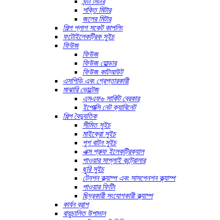
ঘন্টা মিটার
শক্তি মিটার
জলের মিটার
শিল্প প্লাগ সকেট কাপলিং
ফটোইলেকট্রিক সুইচ
ফিউজ
ফিউজ
ফিউজ হোল্ডার
ফিউজ কাটআউট
এসপিডি এবং গ্রেপ্তারকারী
মাঝারি ভোল্টেজ
এসএফ৬ সার্কিট ব্রেকার
ইপোক্সি নেট ক্যাবিনেট
শিল্প বৈদ্যুতিক
সীমিত সুইচ
মাইক্রো সুইচ
পুশ বাটন সুইচ
এক্স প্রুফ ইলেকট্রিক্যাল
পাওয়ার সাপ্লাই কন্ট্রোলার
ছুরি সুইচ
টেনশন ক্ল্যাম্প এবং সাসপেনশন ক্ল্যাম্প
পাওয়ার ফিটিং
ছিদ্রকারী সংযোগকারী ক্ল্যাম্প
কার্বন ব্রাশ
বায়ুচালিত উপাদান