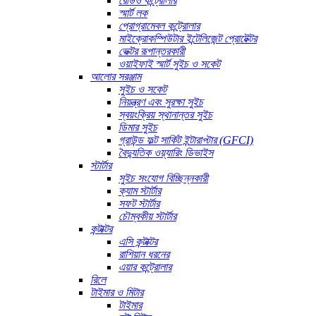
রেডিও কন্ট্রোলার
স্মার্ট লক
প্রোগ্রামেবল কন্ট্রোলার
মাইক্রোকম্পিউটার ইন্টেলিজেন্ট প্রোটেক্টর
ভেক্টর রূপান্তরকারী
ওয়াইফাই স্মার্ট সুইচ ও সকেট
আলোর সরঞ্জাম
সুইচ ও সকেট
নিয়ন্ত্রণ এবং সুরক্ষা সুইচ
স্বয়ংক্রিয় স্থানান্তর সুইচ
ডিমার সুইচ
গ্রাউন্ড ফল্ট সার্কিট ইন্টারাপ্টার (GFCI)
বৈদ্যুতিক ওয়্যারিং ডিভাইস
স্টার্টার
সুইচ সংযোগ বিচ্ছিন্নকারী
ক্যাম স্টার্টার
সফট স্টার্টার
চৌম্বকীয় স্টার্টার
কন্টাক্টর
এসি কন্টাক্টর
রাশিয়ান ধরনের
এয়ার কন্ট্রোলার
রিলে
টাইমার ও মিটার
টাইমার