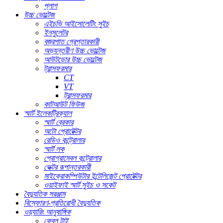
প্লাগ
উচ্চ ভোল্টেজ
এইচভি আইসোলেটিং সুইচ
ইনসুলেটর
বজ্রপাত গ্রেপ্তারকারী
অভ্যন্তরীণ উচ্চ ভোল্টেজ
আউটডোর উচ্চ ভোল্টেজ
ট্রান্সফরমার
CT
VT
ট্রান্সফরমার
কাটআউট ফিউজ
স্মার্ট ইলেকট্রিক্যাল
স্মার্ট ব্রেকার
অটো প্রোটেক্টর
রেডিও কন্ট্রোলার
স্মার্ট লক
প্রোগ্রামেবল কন্ট্রোলার
ভেক্টর রূপান্তরকারী
মাইক্রোকম্পিউটার ইন্টেলিজেন্ট প্রোটেক্টর
ওয়াইফাই স্মার্ট সুইচ ও সকেট
বৈদ্যুতিক সরঞ্জাম
বিস্ফোরণ-প্রতিরোধী বৈদ্যুতিক
ওয়্যারিং আনুষাঙ্গিক
কেবল টাই