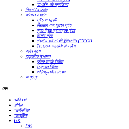
ইপোক্সি নেট ক্যাবিনেট
প্রিপেইড মিটার
আলোর সরঞ্জাম
সুইচ ও সকেট
নিয়ন্ত্রণ এবং সুরক্ষা সুইচ
স্বয়ংক্রিয় স্থানান্তর সুইচ
ডিমার সুইচ
গ্রাউন্ড ফল্ট সার্কিট ইন্টারাপ্টার (GFCI)
বৈদ্যুতিক ওয়্যারিং ডিভাইস
কার্বন ব্রাশ
বায়ুচালিত উপাদান
কুইক জয়েন্ট সিরিজ
সিলিন্ডার সিরিজ
তড়িৎচুম্বকীয় সিরিজ
অন্যান্য
দেশ
আফ্রিকা
রাশিয়া
অস্ট্রেলিয়া
আর্জেন্টিনা
UK
DB