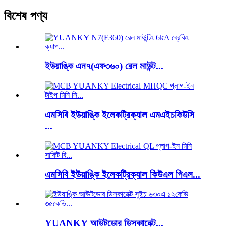
বিশেষ পণ্য
ইউয়াঙ্কি এন৭(এফ৩৬০) রেল মাউন্ট...
এমসিবি ইউয়াঙ্কি ইলেকট্রিক্যাল এমএইচকিউসি
...
এমসিবি ইউয়াঙ্কি ইলেকট্রিক্যাল কিউএল পিএল...
YUANKY আউটডোর ডিসকানেক্ট...