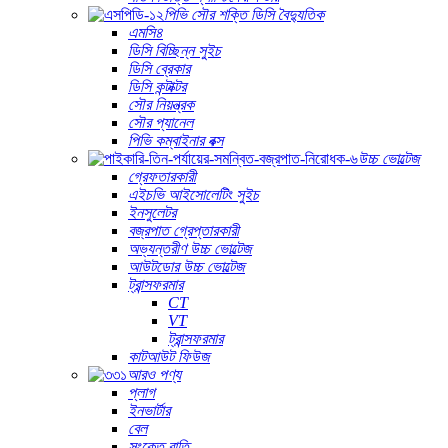
পিভি সৌর শক্তি ডিসি বৈদ্যুতিক
এমসি৪
ডিসি বিচ্ছিন্ন সুইচ
ডিসি ব্রেকার
ডিসি কন্টাক্টর
সৌর নিয়ন্ত্রক
সৌর প্যানেল
পিভি কম্বাইনার বক্স
উচ্চ ভোল্টেজ
গ্রেফতারকারী
এইচভি আইসোলেটিং সুইচ
ইনসুলেটর
বজ্রপাত গ্রেপ্তারকারী
অভ্যন্তরীণ উচ্চ ভোল্টেজ
আউটডোর উচ্চ ভোল্টেজ
ট্রান্সফরমার
CT
VT
ট্রান্সফরমার
কাটআউট ফিউজ
আরও পণ্য
প্লাগ
ইনভার্টার
বেল
সংকেত বাতি