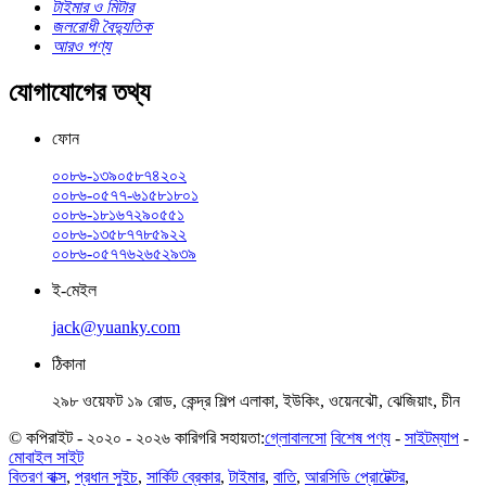
টাইমার ও মিটার
জলরোধী বৈদ্যুতিক
আরও পণ্য
যোগাযোগের তথ্য
ফোন
০০৮৬-১৩৯০৫৮৭৪২০২
০০৮৬-০৫৭৭-৬১৫৮১৮০১
০০৮৬-১৮১৬৭২৯০৫৫১
০০৮৬-১৩৫৮৭৭৮৫৯২২
০০৮৬-০৫৭৭৬২৬৫২৯৩৯
ই-মেইল
jack@yuanky.com
ঠিকানা
২৯৮ ওয়েফট ১৯ রোড, কেন্দ্র শিল্প এলাকা, ইউকিং, ওয়েনঝৌ, ঝেজিয়াং, চীন
© কপিরাইট - ২০২০ - ২০২৬ কারিগরি সহায়তা:
গ্লোবালসো
বিশেষ পণ্য
-
সাইটম্যাপ
-
মোবাইল সাইট
বিতরণ বাক্স
,
প্রধান সুইচ
,
সার্কিট ব্রেকার
,
টাইমার
,
বাতি
,
আরসিডি প্রোটেক্টর
,