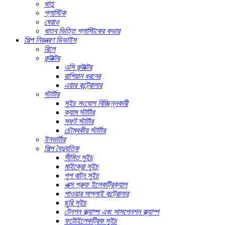
ধাতু
প্লাস্টিক
ঘেরাও
ধাতব ভিত্তি প্লাস্টিকের কভার
শিল্প নিয়ন্ত্রণ ডিভাইস
রিলে
কন্টাক্টর
এসি কন্টাক্টর
রাশিয়ান ধরনের
এয়ার কন্ট্রোলার
স্টার্টার
সুইচ সংযোগ বিচ্ছিন্নকারী
ক্যাম স্টার্টার
সফট স্টার্টার
চৌম্বকীয় স্টার্টার
ইনভার্টার
শিল্প বৈদ্যুতিক
সীমিত সুইচ
মাইক্রো সুইচ
পুশ বাটন সুইচ
এক্স প্রুফ ইলেকট্রিক্যাল
পাওয়ার সাপ্লাই কন্ট্রোলার
ছুরি সুইচ
টেনশন ক্ল্যাম্প এবং সাসপেনশন ক্ল্যাম্প
ফটোইলেকট্রিক সুইচ