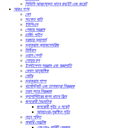
পিভিসি আবরণযুক্ত ধাতব কন্ডুইট এবং জয়েন্ট
আরও পণ্য
বেল
সংকেত বাতি
ইউপিএস
লেজার সরঞ্জাম
চার্জিং পাইল
দরজার অ্যালার্ম
ভ্যাকুয়াম অ্যাকসেসরিজ
টার্মিনাল
ওয়াল প্লেট
লোহার হুপ
ইনস্টলেশন সরঞ্জাম এবং যন্ত্রপাতি
কেবল আনুষাঙ্গিক
মোটর
ভ্যাকুয়াম পাম্প
থার্মোস্ট্যাট এবং তাপমাত্রা নিয়ন্ত্রক
তরল স্তর নিয়ন্ত্রক
ক্যাপাসিটরের জন্য ধাতব ফিল্ম
জলরোধী বৈদ্যুতিক
জলরোধী সুইচ ও সকেট
আবহাওয়া-সুরক্ষিত সুইচ
নতুন শক্তি
মাঝারি ভোল্টেজ
এসএফ৬ সার্কিট ব্রেকার