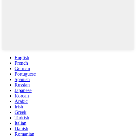
English
French
German
Portuguese
Spanish
Russian
Japanese
Korean
Arabic
Irish
Greek
Turkish
Italian
Danish
Romanian