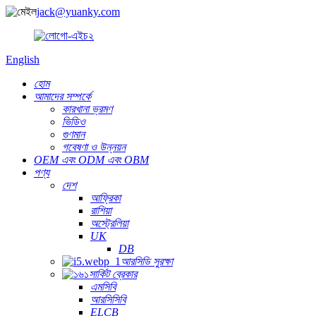
jack@yuanky.com
English
হোম
আমাদের সম্পর্কে
কারখানা ভ্রমণ
ভিডিও
গুণমান
গবেষণা ও উন্নয়ন
OEM এবং ODM এবং OBM
পণ্য
দেশ
আফ্রিকা
রাশিয়া
অস্ট্রেলিয়া
UK
DB
আরসিডি সুরক্ষা
সার্কিট ব্রেকার
এমসিবি
আরসিসিবি
ELCB