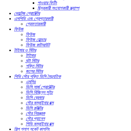
পাওয়ার ফিটিং
ছিদ্রকারী সংযোগকারী ক্ল্যাম্প
ভোল্টেজ প্রোটেক্টর
এসপিডি এবং গ্রেপ্তারকারী
গ্রেফতারকারী
ফিউজ
ফিউজ
ফিউজ হোল্ডার
ফিউজ কাটআউট
টাইমার ও মিটার
টাইমার
ঘন্টা মিটার
শক্তি মিটার
জলের মিটার
পিভি সৌর শক্তি ডিসি বৈদ্যুতিক
এমসি৪
ডিসি সার্জ প্রোটেক্টর
ডিসি বিচ্ছিন্ন সুইচ
ডিসি ব্রেকার
সৌর কম্বাইনার বক্স
ডিসি কন্টাক্টর
সৌর নিয়ন্ত্রক
সৌর প্যানেল
পিভি কম্বাইনার বক্স
শিল্প প্লাগ সকেট কাপলিং