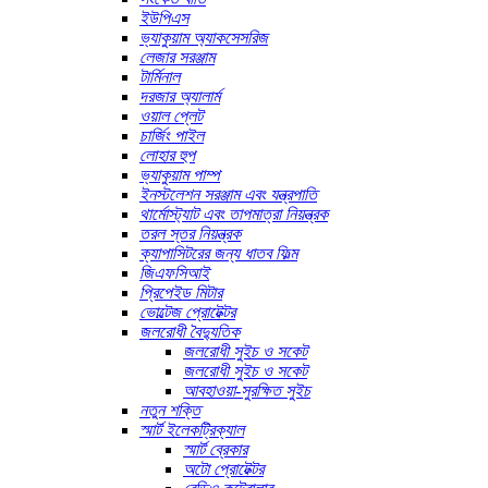
ইউপিএস
ভ্যাকুয়াম অ্যাকসেসরিজ
লেজার সরঞ্জাম
টার্মিনাল
দরজার অ্যালার্ম
ওয়াল প্লেট
চার্জিং পাইল
লোহার হুপ
ভ্যাকুয়াম পাম্প
ইনস্টলেশন সরঞ্জাম এবং যন্ত্রপাতি
থার্মোস্ট্যাট এবং তাপমাত্রা নিয়ন্ত্রক
তরল স্তর নিয়ন্ত্রক
ক্যাপাসিটরের জন্য ধাতব ফিল্ম
জিএফসিআই
প্রিপেইড মিটার
ভোল্টেজ প্রোটেক্টর
জলরোধী বৈদ্যুতিক
জলরোধী সুইচ ও সকেট
জলরোধী সুইচ ও সকেট
আবহাওয়া-সুরক্ষিত সুইচ
নতুন শক্তি
স্মার্ট ইলেকট্রিক্যাল
স্মার্ট ব্রেকার
অটো প্রোটেক্টর