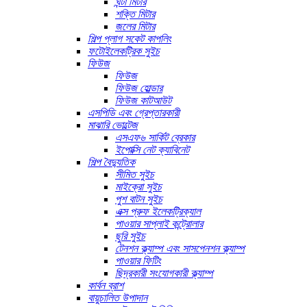
ঘন্টা মিটার
শক্তি মিটার
জলের মিটার
শিল্প প্লাগ সকেট কাপলিং
ফটোইলেকট্রিক সুইচ
ফিউজ
ফিউজ
ফিউজ হোল্ডার
ফিউজ কাটআউট
এসপিডি এবং গ্রেপ্তারকারী
মাঝারি ভোল্টেজ
এসএফ৬ সার্কিট ব্রেকার
ইপোক্সি নেট ক্যাবিনেট
শিল্প বৈদ্যুতিক
সীমিত সুইচ
মাইক্রো সুইচ
পুশ বাটন সুইচ
এক্স প্রুফ ইলেকট্রিক্যাল
পাওয়ার সাপ্লাই কন্ট্রোলার
ছুরি সুইচ
টেনশন ক্ল্যাম্প এবং সাসপেনশন ক্ল্যাম্প
পাওয়ার ফিটিং
ছিদ্রকারী সংযোগকারী ক্ল্যাম্প
কার্বন ব্রাশ
বায়ুচালিত উপাদান