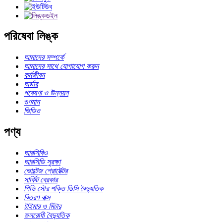
পরিষেবা লিঙ্ক
আমাদের সম্পর্কে
আমাদের সাথে যোগাযোগ করুন
কর্মজীবন
অর্ডার
গবেষণা ও উন্নয়ন
গুণমান
ভিডিও
পণ্য
আরসিবিও
আরসিডি সুরক্ষা
ভোল্টেজ প্রোটেক্টর
সার্কিট ব্রেকার
পিভি সৌর শক্তি ডিসি বৈদ্যুতিক
বিতরণ বাক্স
টাইমার ও মিটার
জলরোধী বৈদ্যুতিক