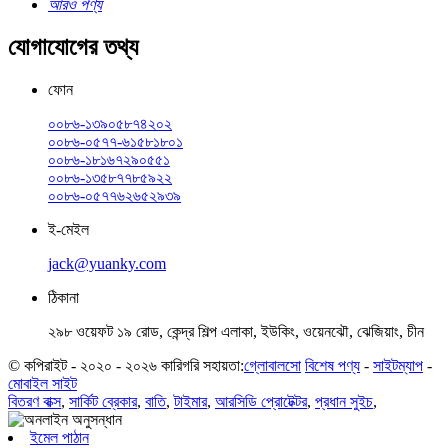
আরও পণ্য
যোগাযোগের তথ্য
ফোন
০০৮৬-১৩৯০৫৮৭৪২০২
০০৮৬-০৫৭৭-৬১৫৮১৮০১
০০৮৬-১৮১৬৭২৯০৫৫১
০০৮৬-১৩৫৮৭৭৮৫৯২২
০০৮৬-০৫৭৭৬২৬৫২৯৩৯
ই-মেইল
jack@yuanky.com
ঠিকানা
২৯৮ ওয়েফট ১৯ রোড, কেন্দ্র শিল্প এলাকা, ইউকিং, ওয়েনঝৌ, ঝেজিয়াং, চীন
© কপিরাইট - ২০২০ - ২০২৬ কারিগরি সহায়তা:
গ্লোবালসো
বিশেষ পণ্য
-
সাইটম্যাপ
-
মোবাইল সাইট
বিতরণ বাক্স
,
সার্কিট ব্রেকার
,
বাতি
,
টাইমার
,
আরসিডি প্রোটেক্টর
,
প্রধান সুইচ
,
ইমেল পাঠান