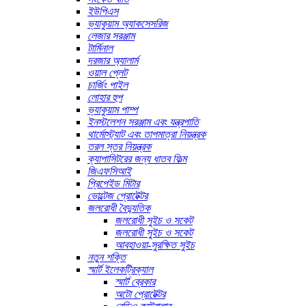
ইউপিএস
ভ্যাকুয়াম অ্যাকসেসরিজ
লেজার সরঞ্জাম
টার্মিনাল
দরজার অ্যালার্ম
ওয়াল প্লেট
চার্জিং পাইল
লোহার হুপ
ভ্যাকুয়াম পাম্প
ইনস্টলেশন সরঞ্জাম এবং যন্ত্রপাতি
থার্মোস্ট্যাট এবং তাপমাত্রা নিয়ন্ত্রক
তরল স্তর নিয়ন্ত্রক
ক্যাপাসিটরের জন্য ধাতব ফিল্ম
জিএফসিআই
প্রিপেইড মিটার
ভোল্টেজ প্রোটেক্টর
জলরোধী বৈদ্যুতিক
জলরোধী সুইচ ও সকেট
জলরোধী সুইচ ও সকেট
আবহাওয়া-সুরক্ষিত সুইচ
নতুন শক্তি
স্মার্ট ইলেকট্রিক্যাল
স্মার্ট ব্রেকার
অটো প্রোটেক্টর