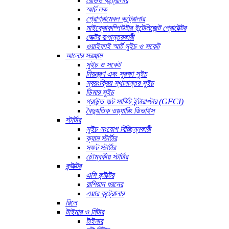
রেডিও কন্ট্রোলার
স্মার্ট লক
প্রোগ্রামেবল কন্ট্রোলার
মাইক্রোকম্পিউটার ইন্টেলিজেন্ট প্রোটেক্টর
ভেক্টর রূপান্তরকারী
ওয়াইফাই স্মার্ট সুইচ ও সকেট
আলোর সরঞ্জাম
সুইচ ও সকেট
নিয়ন্ত্রণ এবং সুরক্ষা সুইচ
স্বয়ংক্রিয় স্থানান্তর সুইচ
ডিমার সুইচ
গ্রাউন্ড ফল্ট সার্কিট ইন্টারাপ্টার (GFCI)
বৈদ্যুতিক ওয়্যারিং ডিভাইস
স্টার্টার
সুইচ সংযোগ বিচ্ছিন্নকারী
ক্যাম স্টার্টার
সফট স্টার্টার
চৌম্বকীয় স্টার্টার
কন্টাক্টর
এসি কন্টাক্টর
রাশিয়ান ধরনের
এয়ার কন্ট্রোলার
রিলে
টাইমার ও মিটার
টাইমার