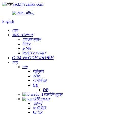
jack@yuanky.com
English
হোম
আমাদের সম্পর্কে
কারখানা ভ্রমণ
ভিডিও
গুণমান
গবেষণা ও উন্নয়ন
OEM এবং ODM এবং OBM
পণ্য
দেশ
আফ্রিকা
রাশিয়া
অস্ট্রেলিয়া
UK
DB
আরসিডি সুরক্ষা
সার্কিট ব্রেকার
এমসিবি
আরসিসিবি
ELCB