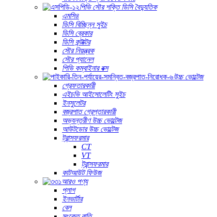
পিভি সৌর শক্তি ডিসি বৈদ্যুতিক
এমসি৪
ডিসি বিচ্ছিন্ন সুইচ
ডিসি ব্রেকার
ডিসি কন্টাক্টর
সৌর নিয়ন্ত্রক
সৌর প্যানেল
পিভি কম্বাইনার বক্স
উচ্চ ভোল্টেজ
গ্রেফতারকারী
এইচভি আইসোলেটিং সুইচ
ইনসুলেটর
বজ্রপাত গ্রেপ্তারকারী
অভ্যন্তরীণ উচ্চ ভোল্টেজ
আউটডোর উচ্চ ভোল্টেজ
ট্রান্সফরমার
CT
VT
ট্রান্সফরমার
কাটআউট ফিউজ
আরও পণ্য
প্লাগ
ইনভার্টার
বেল
সংকেত বাতি