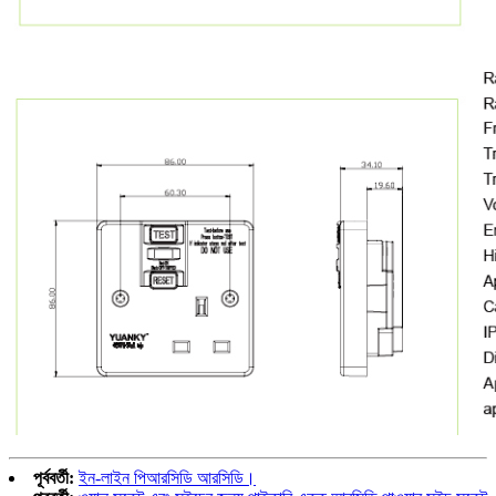
পূর্ববর্তী:
ইন-লাইন পিআরসিডি আরসিডি।