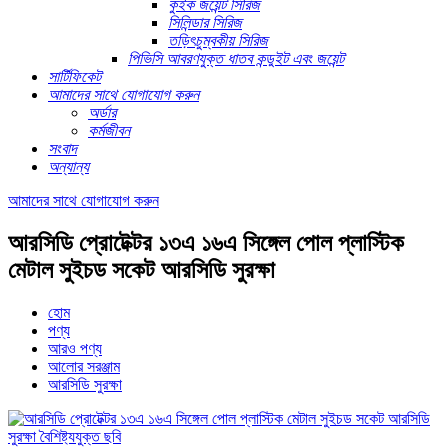
কুইক জয়েন্ট সিরিজ
সিলিন্ডার সিরিজ
তড়িৎচুম্বকীয় সিরিজ
পিভিসি আবরণযুক্ত ধাতব কন্ডুইট এবং জয়েন্ট
সার্টিফিকেট
আমাদের সাথে যোগাযোগ করুন
অর্ডার
কর্মজীবন
সংবাদ
অন্যান্য
আমাদের সাথে যোগাযোগ করুন
আরসিডি প্রোটেক্টর ১৩এ ১৬এ সিঙ্গেল পোল প্লাস্টিক
মেটাল সুইচড সকেট আরসিডি সুরক্ষা
হোম
পণ্য
আরও পণ্য
আলোর সরঞ্জাম
আরসিডি সুরক্ষা