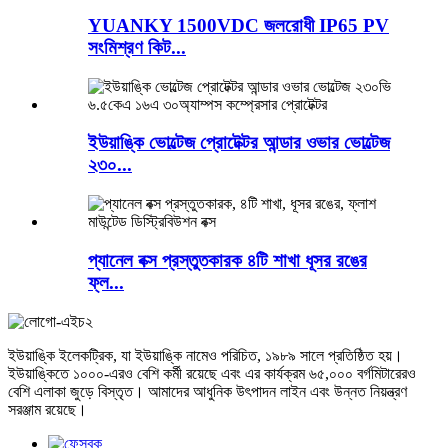
YUANKY 1500VDC জলরোধী IP65 PV
সংমিশ্রণ কিট...
ইউয়াঙ্কি ভোল্টেজ প্রোটেক্টর আন্ডার ওভার ভোল্টেজ
২৩০...
প্যানেল বক্স প্রস্তুতকারক ৪টি শাখা ধূসর রঙের
ফ্ল...
ইউয়াঙ্কি ইলেকট্রিক, যা ইউয়াঙ্কি নামেও পরিচিত, ১৯৮৯ সালে প্রতিষ্ঠিত হয়।
ইউয়াঙ্কিতে ১০০০-এরও বেশি কর্মী রয়েছে এবং এর কার্যক্রম ৬৫,০০০ বর্গমিটারেরও
বেশি এলাকা জুড়ে বিস্তৃত। আমাদের আধুনিক উৎপাদন লাইন এবং উন্নত নিয়ন্ত্রণ
সরঞ্জাম রয়েছে।