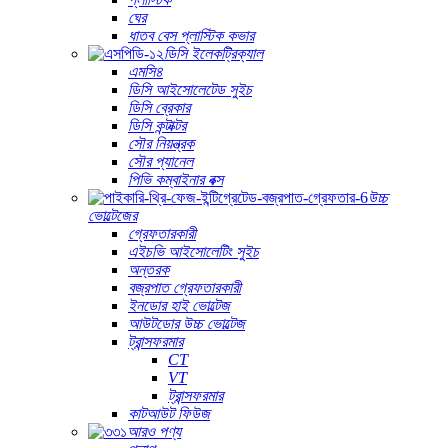
ঘের
ধাতব বেস প্লাস্টিক কভার
ডিসি ইলেকট্রিক্যাল
এমসি৪
ডিসি আইসোলেটেড সুইচ
ডিসি ব্রেকার
ডিসি কন্টাক্টর
সৌর নিয়ন্ত্রক
সৌর প্যানেল
পিভি কম্বাইনার বক্স
উচ্চ
ভোল্টেজের
গ্রেফতারকারী
এইচভি আইসোলেটিং সুইচ
অন্তরক
বজ্রপাত গ্রেফতারকারী
ইনডোর হাই ভোল্টেজ
আউটডোর উচ্চ ভোল্টেজ
ট্রান্সফরমার
CT
VT
ট্রান্সফরমার
কাটআউট ফিউজ
আরও পণ্য