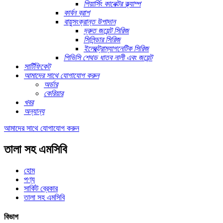
পিয়ার্সিং কানেক্টর ক্ল্যাম্প
কার্বন ব্রাশ
বায়ুসংক্রান্ত উপাদান
দ্রুত জয়েন্ট সিরিজ
সিলিন্ডার সিরিজ
ইলেক্ট্রোম্যাগনেটিক সিরিজ
পিভিসি শেথড ধাতব নালী এবং জয়েন্ট
সার্টিফিকেট
আমাদের সাথে যোগাযোগ করুন
অর্ডার
কেরিয়ার
খবর
অন্যান্য
আমাদের সাথে যোগাযোগ করুন
তালা সহ এমসিবি
হোম
পণ্য
সার্কিট ব্রেকার
তালা সহ এমসিবি
বিভাগ