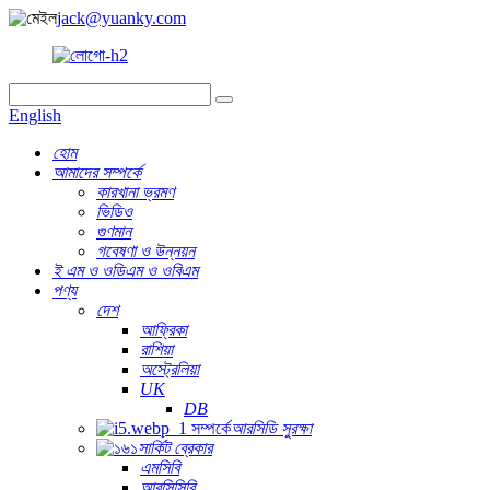
jack@yuanky.com
English
হোম
আমাদের সম্পর্কে
কারখানা ভ্রমণ
ভিডিও
গুণমান
গবেষণা ও উন্নয়ন
ই এম ও ওডিএম ও ওবিএম
পণ্য
দেশ
আফ্রিকা
রাশিয়া
অস্ট্রেলিয়া
UK
DB
আরসিডি সুরক্ষা
সার্কিট ব্রেকার
এমসিবি
আরসিসিবি