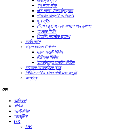
মাইক্রো সুইচ
পুশ বাটন সুইচ
এক্স প্রুফ ইলেকট্রিক্যাল
পাওয়ার সাপ্লাই কন্ট্রোলার
ছুরি সুইচ
টেনশন ক্ল্যাম্প এবং সাসপেনশন ক্ল্যাম্প
পাওয়ার ফিটিং
পিয়ার্সিং কানেক্টর ক্ল্যাম্প
কার্বন ব্রাশ
বায়ুসংক্রান্ত উপাদান
দ্রুত জয়েন্ট সিরিজ
সিলিন্ডার সিরিজ
ইলেক্ট্রোম্যাগনেটিক সিরিজ
আলোক-ইলেকট্রিক সুইচ
পিভিসি শেথড ধাতব নালী এবং জয়েন্ট
অন্যান্য
দেশ
আফ্রিকা
রাশিয়া
অস্ট্রেলিয়া
আর্জেন্টিনা
UK
DB