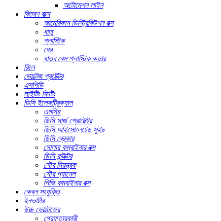
অটোমেশন লাইন
বিতরণ বাক্স
আমেরিকান ডিস্ট্রিবিউশন বক্স
ধাতু
প্লাস্টিক
ঘের
ধাতব বেস প্লাস্টিক কভার
রিলে
ভোল্টেজ প্রটেক্টর
এসপিডি
লাইটিং ফিটিং
ডিসি ইলেকট্রিক্যাল
এমসি৪
ডিসি সার্জ প্রোটেক্টর
ডিসি আইসোলেটেড সুইচ
ডিসি ব্রেকার
সোলার কম্বাইনার বক্স
ডিসি কন্টাক্টর
সৌর নিয়ন্ত্রক
সৌর প্যানেল
পিভি কম্বাইনার বক্স
কেবল সংযুক্তি
ইনভার্টার
উচ্চ ভোল্টেজের
গ্রেফতারকারী