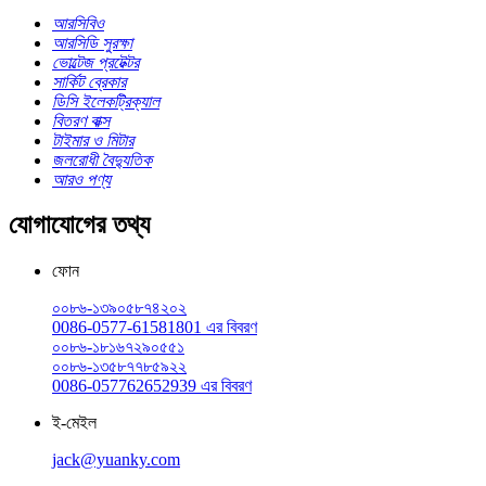
আরসিবিও
আরসিডি সুরক্ষা
ভোল্টেজ প্রটেক্টর
সার্কিট ব্রেকার
ডিসি ইলেকট্রিক্যাল
বিতরণ বাক্স
টাইমার ও মিটার
জলরোধী বৈদ্যুতিক
আরও পণ্য
যোগাযোগের তথ্য
ফোন
০০৮৬-১৩৯০৫৮৭৪২০২
0086-0577-61581801 এর বিবরণ
০০৮৬-১৮১৬৭২৯০৫৫১
০০৮৬-১৩৫৮৭৭৮৫৯২২
0086-057762652939 এর বিবরণ
ই-মেইল
jack@yuanky.com