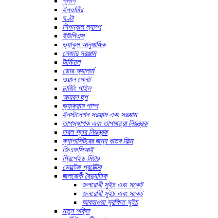
প্লাগ
ইনভার্টার
ঘণ্টা
সিগন্যাল ল্যাম্প
ইউপিএস
ভ্যাকুম আনুষাঙ্গিক
লেজার সরঞ্জাম
টার্মিনাল
ডোর অ্যালার্ম
ওয়াল প্লেট
চার্জিং পাইল
আয়রন হুপ
ভ্যাকুয়াম পাম্প
ইনস্টলেশন সরঞ্জাম এবং সরঞ্জাম
তাপস্থাপক এবং তাপমাত্রা নিয়ন্ত্রক
তরল স্তর নিয়ন্ত্রক
ক্যাপাসিটরের জন্য ধাতব ফিল্ম
জিএফসিআই
প্রিপেইড মিটার
ভোল্টেজ প্রটেক্টর
জলরোধী বৈদ্যুতিক
জলরোধী সুইচ এবং সকেট
জলরোধী সুইচ এবং সকেট
আবহাওয়া সুরক্ষিত সুইচ
নতুন শক্তি