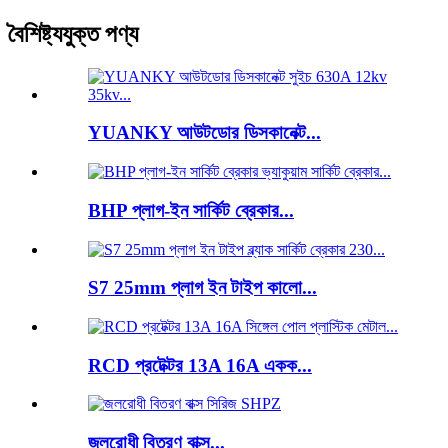
বৈশিষ্ট্যযুক্ত পণ্য
YUANKY আউটডোর ডিসকানেক্ট...
BHP প্লাগ-ইন সার্কিট ব্রেকার...
S7 25mm প্লাগ ইন টাইপ কালো...
RCD প্রটেক্টর 13A 16A একক...
জলরোধী বিতরণ বাক্স...