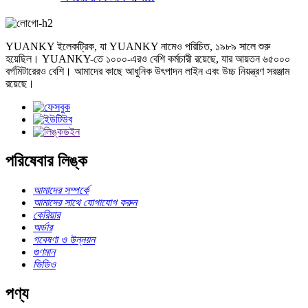
YUANKY ইলেকট্রিক, যা YUANKY নামেও পরিচিত, ১৯৮৯ সালে শুরু
হয়েছিল। YUANKY-তে ১০০০-এরও বেশি কর্মচারী রয়েছে, যার আয়তন ৬৫০০০
বর্গমিটারেরও বেশি। আমাদের কাছে আধুনিক উৎপাদন লাইন এবং উচ্চ নিয়ন্ত্রণ সরঞ্জাম
রয়েছে।
পরিষেবার লিঙ্ক
আমাদের সম্পর্কে
আমাদের সাথে যোগাযোগ করুন
কেরিয়ার
অর্ডার
গবেষণা ও উন্নয়ন
গুণমান
ভিডিও
পণ্য