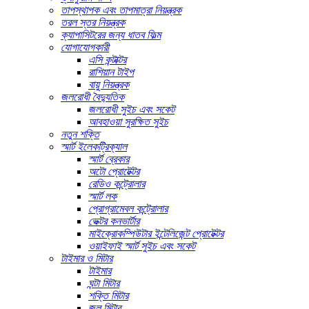
তাপস্থাপক এবং তাপমাত্রা নিয়ন্ত্রক
তরল স্তর নিয়ন্ত্রক
ক্যাপাসিটরের জন্য ধাতব ফিল্ম
যোগাযোগকারী
এসি কন্টাক্টর
রাশিয়ান টাইপ
বায়ু নিয়ন্ত্রক
জলরোধী বৈদ্যুতিক
জলরোধী সুইচ এবং সকেট
আবহাওয়া সুরক্ষিত সুইচ
নতুন শক্তি
স্মার্ট ইলেকট্রিক্যাল
স্মার্ট ব্রেকার
অটো প্রোটেক্টর
রেডিও কন্ট্রোলার
স্মার্ট লক
প্রোগ্রামেবল কন্ট্রোলার
ভেক্টর কনভার্টার
মাইক্রোকম্পিউটার ইন্টেলিজেন্ট প্রোটেক্টর
ওয়াইফাই স্মার্ট সুইচ এবং সকেট
টাইমার ও মিটার
টাইমার
ঘন্টা মিটার
শক্তি মিটার
জল মিটার