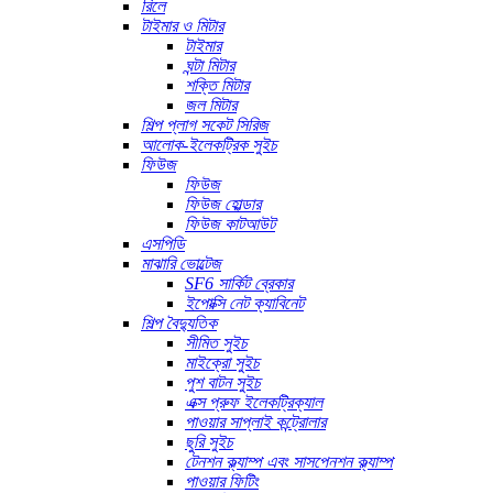
রিলে
টাইমার ও মিটার
টাইমার
ঘন্টা মিটার
শক্তি মিটার
জল মিটার
শিল্প প্লাগ সকেট সিরিজ
আলোক-ইলেকট্রিক সুইচ
ফিউজ
ফিউজ
ফিউজ হোল্ডার
ফিউজ কাটআউট
এসপিডি
মাঝারি ভোল্টেজ
SF6 সার্কিট ব্রেকার
ইপোক্সি নেট ক্যাবিনেট
শিল্প বৈদ্যুতিক
সীমিত সুইচ
মাইক্রো সুইচ
পুশ বাটন সুইচ
এক্স প্রুফ ইলেকট্রিক্যাল
পাওয়ার সাপ্লাই কন্ট্রোলার
ছুরি সুইচ
টেনশন ক্ল্যাম্প এবং সাসপেনশন ক্ল্যাম্প
পাওয়ার ফিটিং