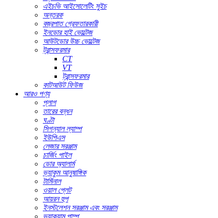
এইচভি আইসোলেটিং সুইচ
অন্তরক
বজ্রপাত গ্রেফতারকারী
ইনডোর হাই ভোল্টেজ
আউটডোর উচ্চ ভোল্টেজ
ট্রান্সফরমার
CT
VT
ট্রান্সফরমার
কাটআউট ফিউজ
আরও পণ্য
প্লাগ
তারের বন্ধন
ঘণ্টা
সিগন্যাল ল্যাম্প
ইউপিএস
লেজার সরঞ্জাম
চার্জিং পাইল
ডোর অ্যালার্ম
ভ্যাকুম আনুষাঙ্গিক
টার্মিনাল
ওয়াল প্লেট
আয়রন হুপ
ইনস্টলেশন সরঞ্জাম এবং সরঞ্জাম
ভ্যাকুয়াম পাম্প