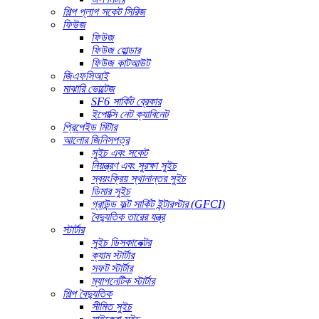
শিল্প প্লাগ সকেট সিরিজ
ফিউজ
ফিউজ
ফিউজ হোল্ডার
ফিউজ কাটআউট
জিএফসিআই
মাঝারি ভোল্টেজ
SF6 সার্কিট ব্রেকার
ইপোক্সি নেট ক্যাবিনেট
প্রিপেইড মিটার
আলোর জিনিসপত্র
সুইচ এবং সকেট
নিয়ন্ত্রণ এবং সুরক্ষা সুইচ
স্বয়ংক্রিয় স্থানান্তর সুইচ
ডিমার সুইচ
গ্রাউন্ড ফল্ট সার্কিট ইন্টারপ্টার (GFCI)
বৈদ্যুতিক তারের যন্ত্র
স্টার্টার
সুইচ ডিসকানেক্টর
ক্যাম স্টার্টার
সফট স্টার্টার
ম্যাগনেটিক স্টার্টার
শিল্প বৈদ্যুতিক
সীমিত সুইচ