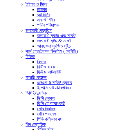
টাইমার ও মিটার
টাইমার
ঘন্টা মিটার
এনার্জি মিটার
পানির পরিমাপক
জলরোধী বৈদ্যুতিক
জলরোধী স্যুইচ এবং সকেট
জলরোধী সুইচ & সকেট
আবহাওয়া সুরক্ষিত সুইচ
সার্জ প্রোটেকশন ডিভাইস (এসপিডি)
ফিউজ
ফিউজ
ফিউজ ধারক
ফিউজ কাটআউট
মাঝারি ভোল্টেজ
এসএফ 6 সার্কিট ব্রেকার
ইপোক্সি নেট মন্ত্রিপরিষদ
ডিসি বৈদ্যুতিক
ডিসি ব্রেকার
ডিসি যোগাযোগকারী
সৌর নিয়ামক
সৌর প্যানেল
পিভি কম্বিনার বক্স
শিল্প বৈদ্যুতিক
সীমিত সুইচ