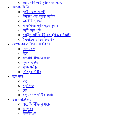
ওয়াইফাই স্মার্ট সুইচ এবং সকেট
আলোর ফিটিং
স্যুইচ এবং সকেট
নিয়ন্ত্রণ এবং সুরক্ষা স্যুইচ
আরসিডি সুরক্ষা
স্বয়ংক্রিয় স্থানান্তর স্যুইচ
আমি আজ খুশি
গ্রাউন্ড ফল্ট সার্কিট বাধা (জিএফসিআই)
বৈদ্যুতিক তারের ডিভাইস
যোগাযোগ ও রিলে এবং স্টার্টার
যোগাযোগ
রিলে
সংযোগ বিচ্ছিন্ন করুন
ক্যাম স্টার্টার
সফট স্টার্টার
চৌম্বক স্টার্টার
বন্টন বাক্স
ধাতু
প্লাস্টিক
ঘের
ধাতু বেস প্লাস্টিক কভার
উচ্চ ভোল্টেজের
এইচভি বিচ্ছিন্ন সুইচ
অন্তরক
বিজলীদণ্ড