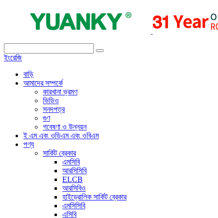
ইংরেজি
বাড়ি
আমাদের সম্পর্কে
কারখানা ভ্রমণ
ভিডিও
সনদপত্র
গুণ
গবেষণা ও উন্নয়ন
ই এম এবং ওডিএম এবং ওবিএম
পণ্য
সার্কিট ব্রেকার
এমসিবি
আরসিসিবি
ELCB
আরসিবিও
হাইড্রোলিক সার্কিট ব্রেকার
এমসিসিবি
এসিবি