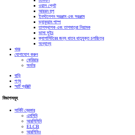
টার্মিনাল
ওয়াল প্লেট
আয়রন হুপ
ইনস্টলেশন সরঞ্জাম এবং সরঞ্জাম
ভ্যাকুয়াম পাম্প
তাপস্থাপক এবং তাপমাত্রা নিয়ামক
ভাসা সুইচ
ক্যাপাসিটরের জন্য ধাতব ধাতুযুক্ত চলচ্চিত্র
অন্যান্য
খবর
যোগাযোগ করুন
কেরিয়ার
অর্ডার
বাড়ি
পণ্য
স্মার্ট প্রটাক্ট
বিভাগসমূহ
সার্কিট ব্রেকার
এমসিবি
আরসিসিবি
ELCB
আরসিবিও