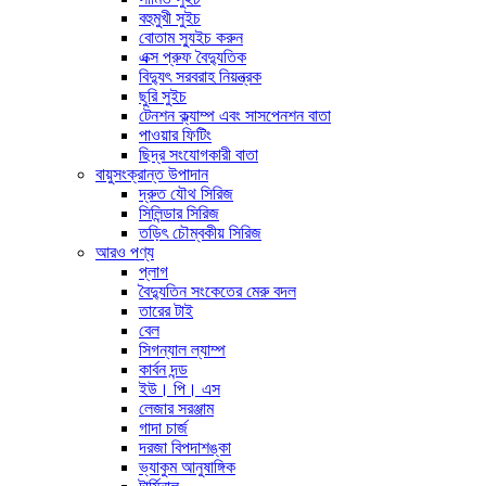
বহুমুখী সুইচ
বোতাম স্যুইচ করুন
এক্স প্রুফ বৈদ্যুতিক
বিদ্যুৎ সরবরাহ নিয়ন্ত্রক
ছুরি সুইচ
টেনশন ক্ল্যাম্প এবং সাসপেনশন বাতা
পাওয়ার ফিটিং
ছিদ্র সংযোগকারী বাতা
বায়ুসংক্রান্ত উপাদান
দ্রুত যৌথ সিরিজ
সিলিন্ডার সিরিজ
তড়িৎ চৌম্বকীয় সিরিজ
আরও পণ্য
প্লাগ
বৈদ্যুতিন সংকেতের মেরু বদল
তারের টাই
বেল
সিগন্যাল ল্যাম্প
কার্বন দন্ড
ইউ। পি। এস
লেজার সরঞ্জাম
গাদা চার্জ
দরজা বিপদাশঙ্কা
ভ্যাকুম আনুষাঙ্গিক