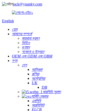
jack@yuanky.com
English
হোম
আমাদের সম্পর্কে
কারখানা ভ্রমণ
ভিডিও
গুণমান
গবেষণা ও উন্নয়ন
OEM এবং ODM এবং OBM
পণ্য
দেশ
আফ্রিকা
রাশিয়া
অস্ট্রেলিয়া
UK
DB
আরসিডি সুরক্ষা
সার্কিট ব্রেকার
এমসিবি
আরসিসিবি
ELCB