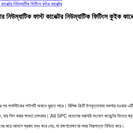
কভার নিউম্যাটিক ফাস্ট কানেক্টর নিউম্যাটিক ফিটিংস কুইক কানে
 পর প্লাস্টিকের পাইপটি অবাধে ঘুরতে পারে। রিলিজ রিংটি উপবৃত্তাকার নকশার হওয়ায় এ
ার সিল করার ক্ষমতা চমৎকার। AlI SPC মডেলের সরাসরি সংযোগ জয়েন্টের ভিতরে ষড়ভুজাক
র করে আনলে প্রবাহ বন্ধ করে দেয়, যা রক্ষণাবেক্ষণের সময় নিরাপত্তা নিশ্চিত করে।