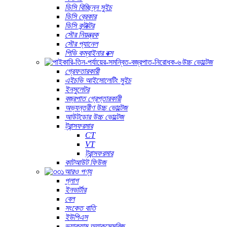
ডিসি বিচ্ছিন্ন সুইচ
ডিসি ব্রেকার
ডিসি কন্টাক্টর
সৌর নিয়ন্ত্রক
সৌর প্যানেল
পিভি কম্বাইনার বক্স
উচ্চ ভোল্টেজ
গ্রেফতারকারী
এইচভি আইসোলেটিং সুইচ
ইনসুলেটর
বজ্রপাত গ্রেপ্তারকারী
অভ্যন্তরীণ উচ্চ ভোল্টেজ
আউটডোর উচ্চ ভোল্টেজ
ট্রান্সফরমার
CT
VT
ট্রান্সফরমার
কাটআউট ফিউজ
আরও পণ্য
প্লাগ
ইনভার্টার
বেল
সংকেত বাতি
ইউপিএস
ভ্যাকুয়াম অ্যাকসেসরিজ