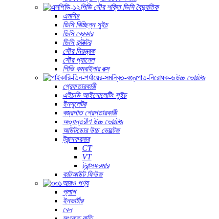
পিভি সৌর শক্তি ডিসি বৈদ্যুতিক
এমসি৪
ডিসি বিচ্ছিন্ন সুইচ
ডিসি ব্রেকার
ডিসি কন্টাক্টর
সৌর নিয়ন্ত্রক
সৌর প্যানেল
পিভি কম্বাইনার বক্স
উচ্চ ভোল্টেজ
গ্রেফতারকারী
এইচভি আইসোলেটিং সুইচ
ইনসুলেটর
বজ্রপাত গ্রেপ্তারকারী
অভ্যন্তরীণ উচ্চ ভোল্টেজ
আউটডোর উচ্চ ভোল্টেজ
ট্রান্সফরমার
CT
VT
ট্রান্সফরমার
কাটআউট ফিউজ
আরও পণ্য
প্লাগ
ইনভার্টার
বেল
সংকেত বাতি