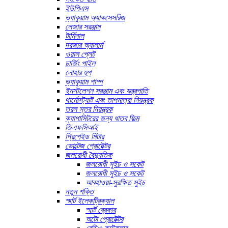
ইউপিএস
ভ্যাকুয়াম অ্যাকসেসরিজ
লেজার সরঞ্জাম
টার্মিনাল
দরজার অ্যালার্ম
ওয়াল প্লেট
চার্জিং পাইল
লোহার হুপ
ভ্যাকুয়াম পাম্প
ইনস্টলেশন সরঞ্জাম এবং যন্ত্রপাতি
থার্মোস্ট্যাট এবং তাপমাত্রা নিয়ন্ত্রক
তরল স্তর নিয়ন্ত্রক
ক্যাপাসিটরের জন্য ধাতব ফিল্ম
জিএফসিআই
প্রিপেইড মিটার
ভোল্টেজ প্রোটেক্টর
জলরোধী বৈদ্যুতিক
জলরোধী সুইচ ও সকেট
জলরোধী সুইচ ও সকেট
আবহাওয়া-সুরক্ষিত সুইচ
নতুন শক্তি
স্মার্ট ইলেকট্রিক্যাল
স্মার্ট ব্রেকার
অটো প্রোটেক্টর