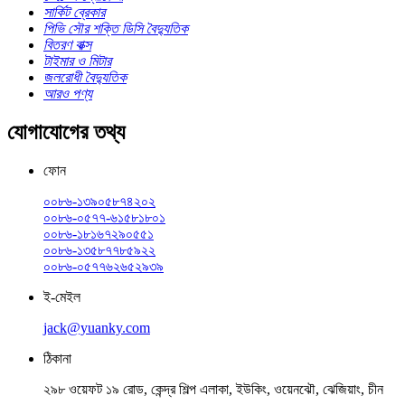
সার্কিট ব্রেকার
পিভি সৌর শক্তি ডিসি বৈদ্যুতিক
বিতরণ বাক্স
টাইমার ও মিটার
জলরোধী বৈদ্যুতিক
আরও পণ্য
যোগাযোগের তথ্য
ফোন
০০৮৬-১৩৯০৫৮৭৪২০২
০০৮৬-০৫৭৭-৬১৫৮১৮০১
০০৮৬-১৮১৬৭২৯০৫৫১
০০৮৬-১৩৫৮৭৭৮৫৯২২
০০৮৬-০৫৭৭৬২৬৫২৯৩৯
ই-মেইল
jack@yuanky.com
ঠিকানা
২৯৮ ওয়েফট ১৯ রোড, কেন্দ্র শিল্প এলাকা, ইউকিং, ওয়েনঝৌ, ঝেজিয়াং, চীন