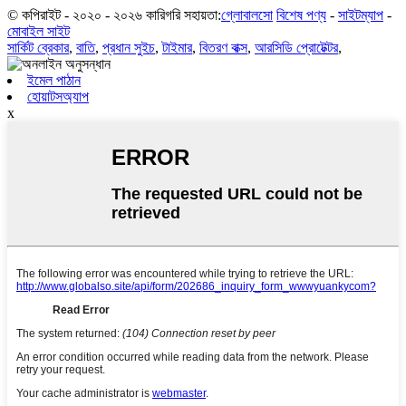
© কপিরাইট - ২০২০ - ২০২৬ কারিগরি সহায়তা:
গ্লোবালসো
বিশেষ পণ্য
-
সাইটম্যাপ
-
মোবাইল সাইট
সার্কিট ব্রেকার
,
বাতি
,
প্রধান সুইচ
,
টাইমার
,
বিতরণ বাক্স
,
আরসিডি প্রোটেক্টর
,
ইমেল পাঠান
হোয়াটসঅ্যাপ
x