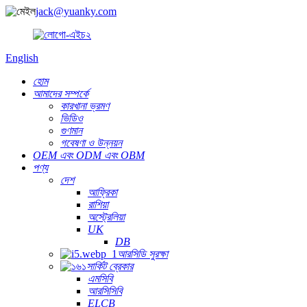
jack@yuanky.com
English
হোম
আমাদের সম্পর্কে
কারখানা ভ্রমণ
ভিডিও
গুণমান
গবেষণা ও উন্নয়ন
OEM এবং ODM এবং OBM
পণ্য
দেশ
আফ্রিকা
রাশিয়া
অস্ট্রেলিয়া
UK
DB
আরসিডি সুরক্ষা
সার্কিট ব্রেকার
এমসিবি
আরসিসিবি
ELCB