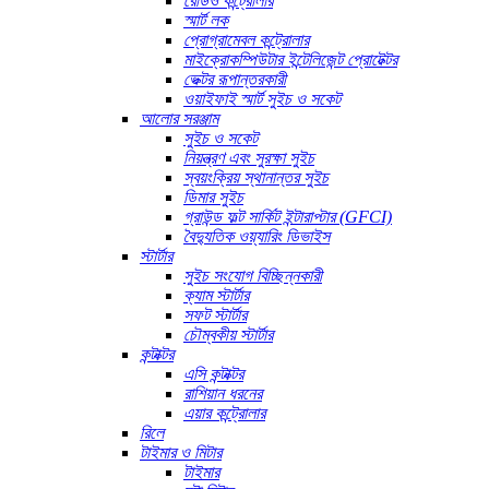
রেডিও কন্ট্রোলার
স্মার্ট লক
প্রোগ্রামেবল কন্ট্রোলার
মাইক্রোকম্পিউটার ইন্টেলিজেন্ট প্রোটেক্টর
ভেক্টর রূপান্তরকারী
ওয়াইফাই স্মার্ট সুইচ ও সকেট
আলোর সরঞ্জাম
সুইচ ও সকেট
নিয়ন্ত্রণ এবং সুরক্ষা সুইচ
স্বয়ংক্রিয় স্থানান্তর সুইচ
ডিমার সুইচ
গ্রাউন্ড ফল্ট সার্কিট ইন্টারাপ্টার (GFCI)
বৈদ্যুতিক ওয়্যারিং ডিভাইস
স্টার্টার
সুইচ সংযোগ বিচ্ছিন্নকারী
ক্যাম স্টার্টার
সফট স্টার্টার
চৌম্বকীয় স্টার্টার
কন্টাক্টর
এসি কন্টাক্টর
রাশিয়ান ধরনের
এয়ার কন্ট্রোলার
রিলে
টাইমার ও মিটার
টাইমার