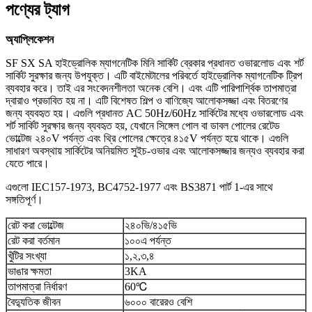
পণ্যের ট্যাগ
অ্যাপ্লিকেশন
SF SX SA হাইড্রোলিক ম্যাগনেটিক মিনি সার্কিট ব্রেকার প্রধানত ওভারলোড এবং শর্ট
সার্কিট সুরক্ষার জন্য উপযুক্ত। এটি বাইমেটালের পরিবর্তে হাইড্রোলিক ম্যাগনেটিক ট্রিপ
ব্যবহার করে। তাই এর সংবেদনশীলতা অনেক বেশি। এবং এটি পারিপার্শ্বিক তাপমাত্রা
দ্বারাও প্রভাবিত হয় না। এটি বিশেষত শিল্প ও বাণিজ্যে আলোকসজ্জা এবং বিতরণের
জন্য ব্যবহৃত হয়। এগুলি প্রধানত AC 50Hz/60Hz সার্কিটের মধ্যে ওভারলোড এবং
শর্ট সার্কিট সুরক্ষার জন্য ব্যবহৃত হয়, যেখানে সিঙ্গেল পোল বা ডাবল পোলের রেটেড
ভোল্টেজ ২৪০V পর্যন্ত এবং থ্রি পোলের ক্ষেত্রে ৪১৫V পর্যন্ত হয়ে থাকে। এগুলি
সাধারণ অবস্থায় সার্কিটের অনিয়মিত সুইচ-ওভার এবং আলোকসজ্জার জন্যও ব্যবহার করা
যেতে পারে।
এগুলো IEC157-1973, BC4752-1977 এবং BS3871 পার্ট 1-এর সাথে
সঙ্গতিপূর্ণ।
রেট করা ভোল্টেজ
২৪০ভি/৪১৫ভি
রেট করা বর্তমান
১০০এ পর্যন্ত
খুঁটির সংখ্যা
১,২,৩,৪
ভাঙার ক্ষমতা
3KA
তাপমাত্রা নির্ধারণ
60
℃
বৈদ্যুতিক জীবন
৬০০০ বারেরও বেশি