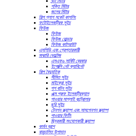
ঘন্টা মিটার
শক্তি মিটার
জলের মিটার
শিল্প প্লাগ সকেট কাপলিং
ফটোইলেকট্রিক সুইচ
ফিউজ
ফিউজ
ফিউজ হোল্ডার
ফিউজ কাটআউট
এসপিডি এবং গ্রেপ্তারকারী
মাঝারি ভোল্টেজ
এসএফ৬ সার্কিট ব্রেকার
ইপোক্সি নেট ক্যাবিনেট
শিল্প বৈদ্যুতিক
সীমিত সুইচ
মাইক্রো সুইচ
পুশ বাটন সুইচ
এক্স প্রুফ ইলেকট্রিক্যাল
পাওয়ার সাপ্লাই কন্ট্রোলার
ছুরি সুইচ
টেনশন ক্ল্যাম্প এবং সাসপেনশন ক্ল্যাম্প
পাওয়ার ফিটিং
ছিদ্রকারী সংযোগকারী ক্ল্যাম্প
কার্বন ব্রাশ
বায়ুচালিত উপাদান