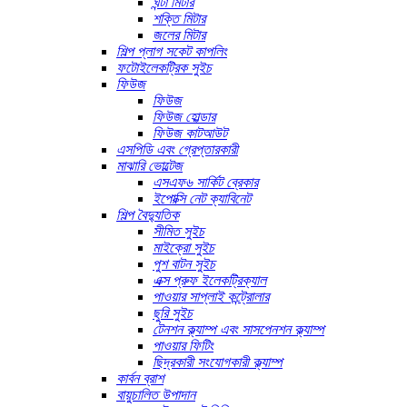
ঘন্টা মিটার
শক্তি মিটার
জলের মিটার
শিল্প প্লাগ সকেট কাপলিং
ফটোইলেকট্রিক সুইচ
ফিউজ
ফিউজ
ফিউজ হোল্ডার
ফিউজ কাটআউট
এসপিডি এবং গ্রেপ্তারকারী
মাঝারি ভোল্টেজ
এসএফ৬ সার্কিট ব্রেকার
ইপোক্সি নেট ক্যাবিনেট
শিল্প বৈদ্যুতিক
সীমিত সুইচ
মাইক্রো সুইচ
পুশ বাটন সুইচ
এক্স প্রুফ ইলেকট্রিক্যাল
পাওয়ার সাপ্লাই কন্ট্রোলার
ছুরি সুইচ
টেনশন ক্ল্যাম্প এবং সাসপেনশন ক্ল্যাম্প
পাওয়ার ফিটিং
ছিদ্রকারী সংযোগকারী ক্ল্যাম্প
কার্বন ব্রাশ
বায়ুচালিত উপাদান