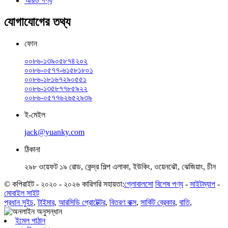
আরও পণ্য
যোগাযোগের তথ্য
ফোন
০০৮৬-১৩৯০৫৮৭৪২০২
০০৮৬-০৫৭৭-৬১৫৮১৮০১
০০৮৬-১৮১৬৭২৯০৫৫১
০০৮৬-১৩৫৮৭৭৮৫৯২২
০০৮৬-০৫৭৭৬২৬৫২৯৩৯
ই-মেইল
jack@yuanky.com
ঠিকানা
২৯৮ ওয়েফট ১৯ রোড, কেন্দ্র শিল্প এলাকা, ইউকিং, ওয়েনঝৌ, ঝেজিয়াং, চীন
© কপিরাইট - ২০২০ - ২০২৬ কারিগরি সহায়তা:
গ্লোবালসো
বিশেষ পণ্য
-
সাইটম্যাপ
-
মোবাইল সাইট
প্রধান সুইচ
,
টাইমার
,
আরসিডি প্রোটেক্টর
,
বিতরণ বাক্স
,
সার্কিট ব্রেকার
,
বাতি
,
ইমেল পাঠান