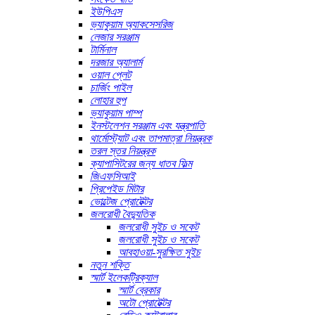
ইউপিএস
ভ্যাকুয়াম অ্যাকসেসরিজ
লেজার সরঞ্জাম
টার্মিনাল
দরজার অ্যালার্ম
ওয়াল প্লেট
চার্জিং পাইল
লোহার হুপ
ভ্যাকুয়াম পাম্প
ইনস্টলেশন সরঞ্জাম এবং যন্ত্রপাতি
থার্মোস্ট্যাট এবং তাপমাত্রা নিয়ন্ত্রক
তরল স্তর নিয়ন্ত্রক
ক্যাপাসিটরের জন্য ধাতব ফিল্ম
জিএফসিআই
প্রিপেইড মিটার
ভোল্টেজ প্রোটেক্টর
জলরোধী বৈদ্যুতিক
জলরোধী সুইচ ও সকেট
জলরোধী সুইচ ও সকেট
আবহাওয়া-সুরক্ষিত সুইচ
নতুন শক্তি
স্মার্ট ইলেকট্রিক্যাল
স্মার্ট ব্রেকার
অটো প্রোটেক্টর