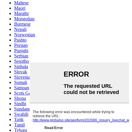
Maltese
Maori
Marathi
Mongolian
Burmese
Nepali
Norwegian
Pashto
Persian
Punjabi
Serbian
Sesotho
Sinhala
Slovak
Slovenian
Somali
Samoan
Scots Gaelic
Shona
Sindhi
Sundanese
Swahili
Tajik
Tamil
Telugu