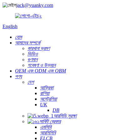
jack@yuanky.com
English
হোম
আমাদের সম্পর্কে
কারখানা ভ্রমণ
ভিডিও
গুণমান
গবেষণা ও উন্নয়ন
OEM এবং ODM এবং OBM
পণ্য
দেশ
আফ্রিকা
রাশিয়া
অস্ট্রেলিয়া
UK
DB
আরসিডি সুরক্ষা
সার্কিট ব্রেকার
এমসিবি
আরসিসিবি
ELCB