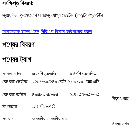
সংক্ষিপ্ত বিবরণ:
স্বয়ংক্রিয় পুনঃসংযোগ সামঞ্জস্যযোগ্য ভোল্টেজ (কারেন্ট) প্রোটেক্টর
আমাদেরকে ইমেল পাঠান
পিডিএফ হিসাবে ডাউনলোড করুন
পণ্যের বিবরণ
পণ্যের ট্যাগ
মডেল কোড
এইচপি২-৮০ভি
এইচপি২-৮০ভিএ
রেট করা ভোল্টেজ
২২০/২৩০/২৪০ ভোল্ট, ১১০/১২০ ভোল্ট এসি
রেট করা বর্তমান
৪০এ/৬৩এ/৮০এ
১-৪০এ/৬৩এ/৮০এ
বিদ্যুৎ খরচ
তাপমাত্রা
-৩৫℃-৮৫℃
সংযোগ
অনমনীয় বা নমনীয় তার
ইনস্টলেশন