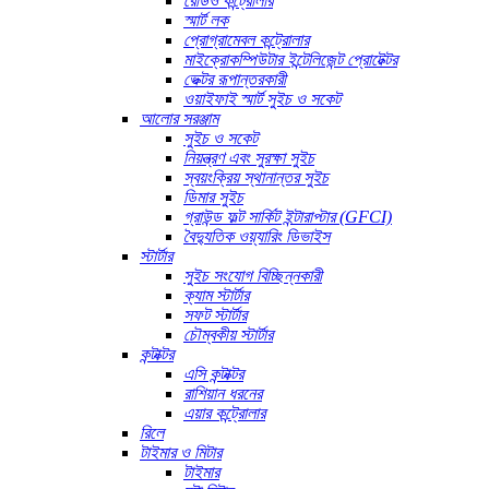
রেডিও কন্ট্রোলার
স্মার্ট লক
প্রোগ্রামেবল কন্ট্রোলার
মাইক্রোকম্পিউটার ইন্টেলিজেন্ট প্রোটেক্টর
ভেক্টর রূপান্তরকারী
ওয়াইফাই স্মার্ট সুইচ ও সকেট
আলোর সরঞ্জাম
সুইচ ও সকেট
নিয়ন্ত্রণ এবং সুরক্ষা সুইচ
স্বয়ংক্রিয় স্থানান্তর সুইচ
ডিমার সুইচ
গ্রাউন্ড ফল্ট সার্কিট ইন্টারাপ্টার (GFCI)
বৈদ্যুতিক ওয়্যারিং ডিভাইস
স্টার্টার
সুইচ সংযোগ বিচ্ছিন্নকারী
ক্যাম স্টার্টার
সফট স্টার্টার
চৌম্বকীয় স্টার্টার
কন্টাক্টর
এসি কন্টাক্টর
রাশিয়ান ধরনের
এয়ার কন্ট্রোলার
রিলে
টাইমার ও মিটার
টাইমার