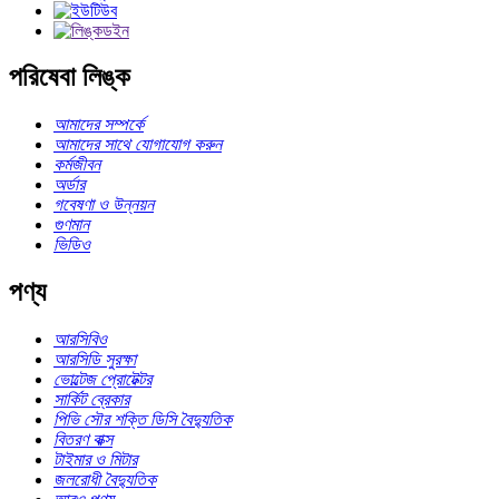
পরিষেবা লিঙ্ক
আমাদের সম্পর্কে
আমাদের সাথে যোগাযোগ করুন
কর্মজীবন
অর্ডার
গবেষণা ও উন্নয়ন
গুণমান
ভিডিও
পণ্য
আরসিবিও
আরসিডি সুরক্ষা
ভোল্টেজ প্রোটেক্টর
সার্কিট ব্রেকার
পিভি সৌর শক্তি ডিসি বৈদ্যুতিক
বিতরণ বাক্স
টাইমার ও মিটার
জলরোধী বৈদ্যুতিক