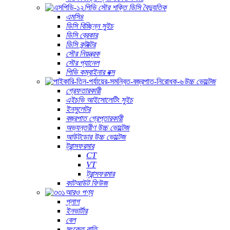
পিভি সৌর শক্তি ডিসি বৈদ্যুতিক
এমসি৪
ডিসি বিচ্ছিন্ন সুইচ
ডিসি ব্রেকার
ডিসি কন্টাক্টর
সৌর নিয়ন্ত্রক
সৌর প্যানেল
পিভি কম্বাইনার বক্স
উচ্চ ভোল্টেজ
গ্রেফতারকারী
এইচভি আইসোলেটিং সুইচ
ইনসুলেটর
বজ্রপাত গ্রেপ্তারকারী
অভ্যন্তরীণ উচ্চ ভোল্টেজ
আউটডোর উচ্চ ভোল্টেজ
ট্রান্সফরমার
CT
VT
ট্রান্সফরমার
কাটআউট ফিউজ
আরও পণ্য
প্লাগ
ইনভার্টার
বেল
সংকেত বাতি